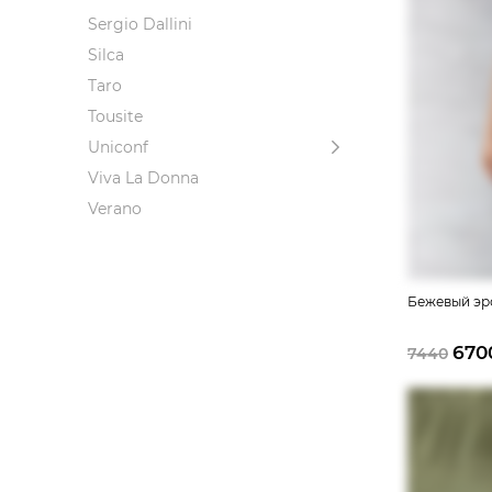
Sergio Dallini
Silca
Taro
Tousite
Uniconf
Viva La Donna
Verano
Бежевый эр
670
7440