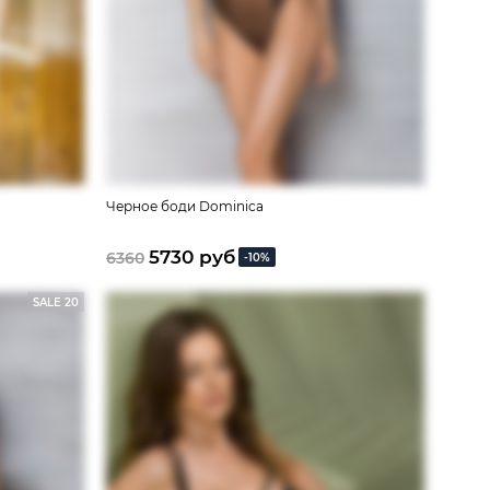
Черное боди Dominica
5730 руб
6360
-10%
SALE 20