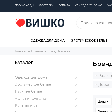
ПРОМОКОДЫ
ДОСТАВКА
ОПЛАТА
КАК СДЕЛАТЬ ЗАКАЗ
ЧА
ОДЕЖДА ДЛЯ ДОМА
ЭРОТИЧЕСКОЕ БЕЛЬЕ
Главная
Бренды
Бренд Passion
Бренд
КАТАЛОГ
Passion
Одежда для дома
Эротическое белье
Домашн
Нижнее белье
Чулки и колготки
Цена
Купальники
Длина ру