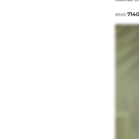
714
8920