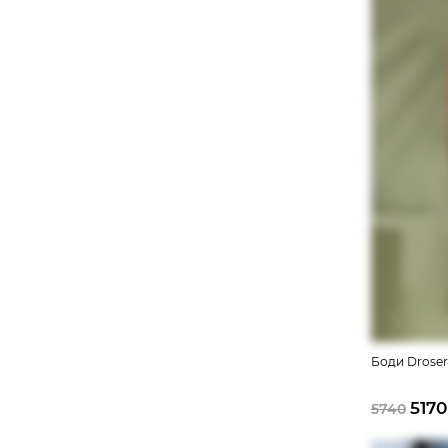
Боди Droser
5170
5740