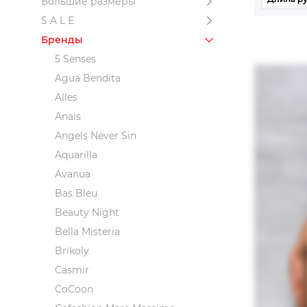
Большие размеры
S A L E
Бренды
5 Senses
Agua Bendita
Alles
Anais
Angels Never Sin
Aquarilla
Avanua
Bas Bleu
Beauty Night
Bella Misteria
Brikoly
Casmir
CoCoon