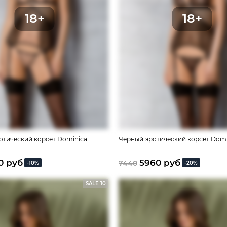
отический корсет Dominica
Черный эротический корсет Domi
0 руб
5960 руб
7440
-10%
-20%
SALE 10