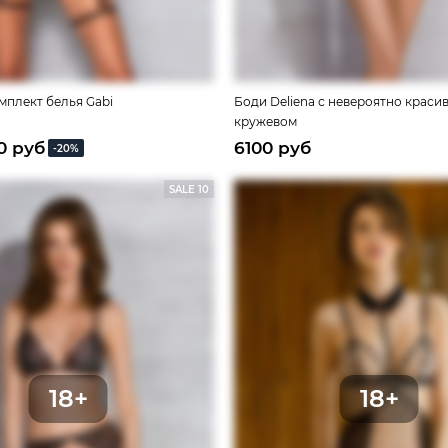
мплект белья Gabi
Боди Deliena с невероятно краси
кружевом
0 руб
6100 руб
-20%
SALE 10