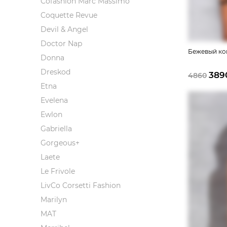
Cofashion Marc Massimo
Coquette Revue
Devil & Angel
Doctor Nap
Бежевый ко
Donna
Dreskod
389
4860
Etna
Evelena
Ewlon
Gabriella
Gorgeous+
Laete
Le Frivole
LivCo Corsetti Fashion
Marilyn
MAT