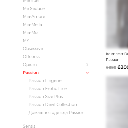
Merribel
Me Seduce
Mia-Amore
Mia-Mella
Mia-Mia
MY
Obsessive
Комплект De
Offcorss
Passion
Opium
620
6880
Passion
Passion Lingerie
Passion Erotic Line
Passion Size Plus
Passion Devil Collection
Домашняя одежда Passion
Sensis