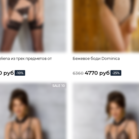
liena из трех предметов от
Бежевое боди Dominica
0 руб
4770 руб
6360
-10%
-25%
SALE 10