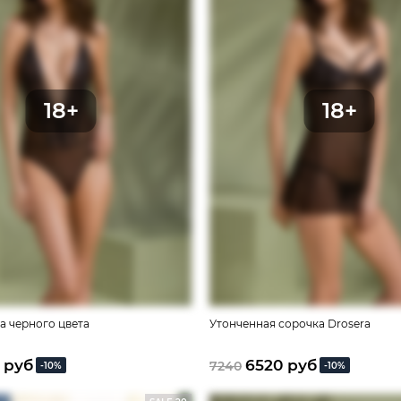
a черного цвета
Утонченная сорочка Drosera
 руб
6520 руб
7240
-10%
-10%