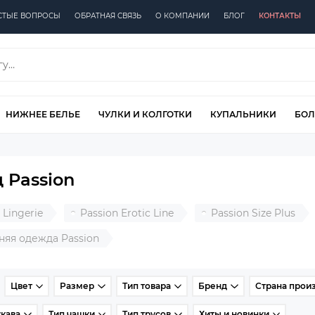
СТЫЕ ВОПРОСЫ
ОБРАТНАЯ СВЯЗЬ
О КОМПАНИИ
БЛОГ
КОНТАКТЫ
НИЖНЕЕ БЕЛЬЕ
ЧУЛКИ И КОЛГОТКИ
КУПАЛЬНИКИ
БОЛ
 Passion
 Lingerie
Passion Erotic Line
Passion Size Plus
яя одежда Passion
Цвет
Размер
Тип товара
Бренд
Страна прои
кава
Тип чашки
Тип трусов
Хиты и новинки