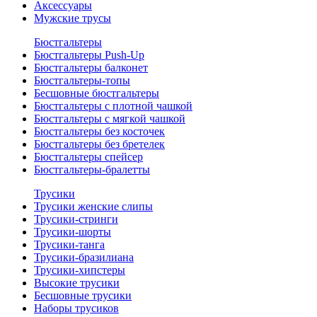
Аксессуары
Мужские трусы
Бюстгальтеры
Бюстгальтеры Push-Up
Бюстгальтеры балконет
Бюстгальтеры-топы
Бесшовные бюстгальтеры
Бюстгальтеры с плотной чашкой
Бюстгальтеры с мягкой чашкой
Бюстгальтеры без косточек
Бюстгальтеры без бретелек
Бюстгальтеры спейсер
Бюстгальтеры-бралетты
Трусики
Трусики женские слипы
Трусики-стринги
Трусики-шорты
Трусики-танга
Трусики-бразилиана
Трусики-хипстеры
Высокие трусики
Бесшовные трусики
Наборы трусиков