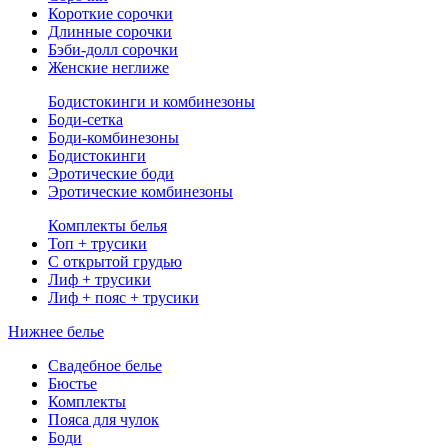
Короткие сорочки
Длинные сорочки
Бэби-долл сорочки
Женские неглиже
Бодистокинги и комбинезоны
Боди-сетка
Боди-комбинезоны
Бодистокинги
Эротические боди
Эротические комбинезоны
Комплекты белья
Топ + трусики
С открытой грудью
Лиф + трусики
Лиф + пояс + трусики
Нижнее белье
Свадебное белье
Бюстье
Комплекты
Пояса для чулок
Боди