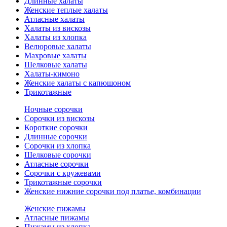
Длинные халаты
Женские теплые халаты
Атласные халаты
Халаты из вискозы
Халаты из хлопка
Велюровые халаты
Махровые халаты
Шелковые халаты
Халаты-кимоно
Женские халаты с капюшоном
Трикотажные
Ночные сорочки
Сорочки из вискозы
Короткие сорочки
Длинные сорочки
Сорочки из хлопка
Шелковые сорочки
Атласные сорочки
Сорочки с кружевами
Трикотажные сорочки
Женские нижние сорочки под платье, комбинации
Женские пижамы
Атласные пижамы
Пижамы из хлопка