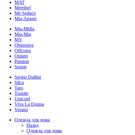
MAT
Merribel
Me Seduce
Mia-Amore
Mia-Mella
Mia-Mia
MY
Obsessive
Offcorss
Opium
Passion
Sensis
Sergio Dallini
Silca
Taro
Tousite
Uniconf
Viva La Donna
Verano
Одежда для дома
Назад
Одежда для дома