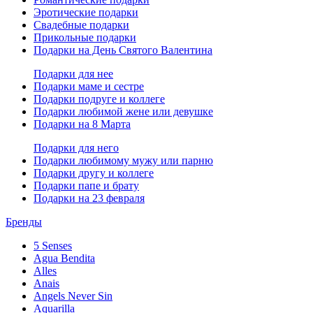
Эротические подарки
Свадебные подарки
Прикольные подарки
Подарки на День Святого Валентина
Подарки для нее
Подарки маме и сестре
Подарки подруге и коллеге
Подарки любимой жене или девушке
Подарки на 8 Марта
Подарки для него
Подарки любимому мужу или парню
Подарки другу и коллеге
Подарки папе и брату
Подарки на 23 февраля
Бренды
5 Senses
Agua Bendita
Alles
Anais
Angels Never Sin
Aquarilla