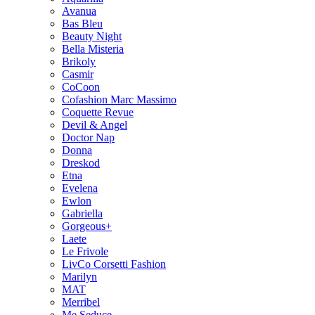
Avanua
Bas Bleu
Beauty Night
Bella Misteria
Brikoly
Casmir
CoCoon
Cofashion Marc Massimo
Coquette Revue
Devil & Angel
Doctor Nap
Donna
Dreskod
Etna
Evelena
Ewlon
Gabriella
Gorgeous+
Laete
Le Frivole
LivCo Corsetti Fashion
Marilyn
MAT
Merribel
Me Seduce