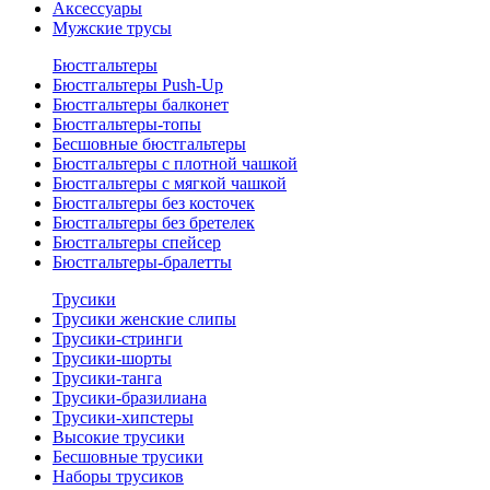
Аксессуары
Мужские трусы
Бюстгальтеры
Бюстгальтеры Push-Up
Бюстгальтеры балконет
Бюстгальтеры-топы
Бесшовные бюстгальтеры
Бюстгальтеры с плотной чашкой
Бюстгальтеры с мягкой чашкой
Бюстгальтеры без косточек
Бюстгальтеры без бретелек
Бюстгальтеры спейсер
Бюстгальтеры-бралетты
Трусики
Трусики женские слипы
Трусики-стринги
Трусики-шорты
Трусики-танга
Трусики-бразилиана
Трусики-хипстеры
Высокие трусики
Бесшовные трусики
Наборы трусиков