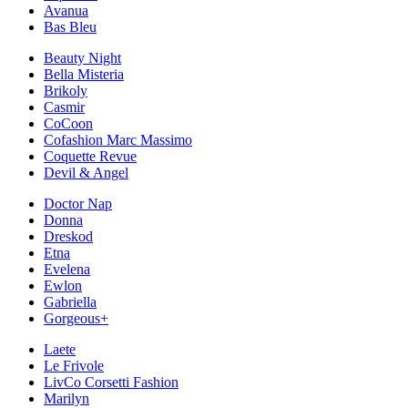
Avanua
Bas Bleu
Beauty Night
Bella Misteria
Brikoly
Casmir
CoCoon
Cofashion Marc Massimo
Coquette Revue
Devil & Angel
Doctor Nap
Donna
Dreskod
Etna
Evelena
Ewlon
Gabriella
Gorgeous+
Laete
Le Frivole
LivCo Corsetti Fashion
Marilyn