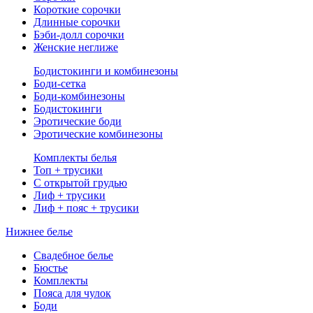
Короткие сорочки
Длинные сорочки
Бэби-долл сорочки
Женские неглиже
Бодистокинги и комбинезоны
Боди-сетка
Боди-комбинезоны
Бодистокинги
Эротические боди
Эротические комбинезоны
Комплекты белья
Топ + трусики
С открытой грудью
Лиф + трусики
Лиф + пояс + трусики
Нижнее белье
Свадебное белье
Бюстье
Комплекты
Пояса для чулок
Боди