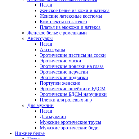
Назад
Женское белье из кожи и латекса
Женские латексные костюмы
Комплекты из латекса
Платья из экокожи и латекса
Женское белье с ремешками
Аксессуары
Назад
Аксессуары
Эротические пэстисы на соски
Эротические маски
Эротические повязки на глаза
Эротические перчатки
Эротические подвязки
Портупеи женские
Эротические ошейники БДСМ
Эротические БДСМ наручники
Плетки для ролевых игр
Для мужчин
Назад
Для мужчин
Мужские эротические трусы
Мужские эротические боди
Нижнее белье
Назад