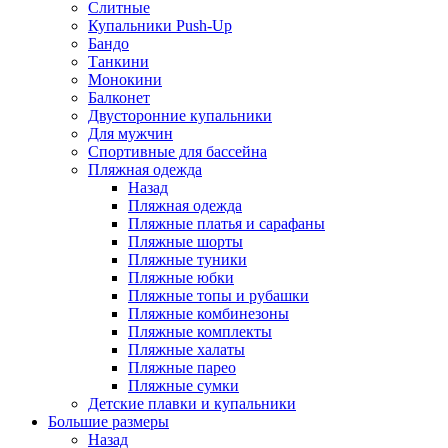
Слитные
Купальники Push-Up
Бандо
Танкини
Монокини
Балконет
Двусторонние купальники
Для мужчин
Спортивные для бассейна
Пляжная одежда
Назад
Пляжная одежда
Пляжные платья и сарафаны
Пляжные шорты
Пляжные туники
Пляжные юбки
Пляжные топы и рубашки
Пляжные комбинезоны
Пляжные комплекты
Пляжные халаты
Пляжные парео
Пляжные сумки
Детские плавки и купальники
Большие размеры
Назад