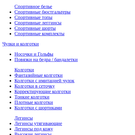
Спортивное белье
Спортивные бюстгальтеры
Спортивные топы
Спортивные леггинсы
Спортивные шорты
Спортивные комплекты
Чулки и колготки
Носочки и Гольфы
Повязки на бедра / бандалетки
Колготки
Фантазийные колготки
Колготки с имитацией чулок
Колготки в сеточку
Корректирующие колготки
Тонкие колготки
Плотные колготки
Колготки с шортиками
Легинсы
Легинсы утягивающие
Легинсы под кожу
Высокие легинсы