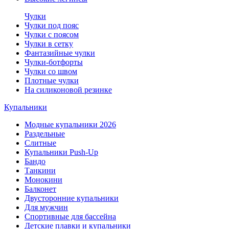
Чулки
Чулки под пояс
Чулки с поясом
Чулки в сетку
Фантазийные чулки
Чулки-ботфорты
Чулки со швом
Плотные чулки
На силиконовой резинке
Купальники
Модные купальники 2026
Раздельные
Слитные
Купальники Push-Up
Бандо
Танкини
Монокини
Балконет
Двусторонние купальники
Для мужчин
Спортивные для бассейна
Детские плавки и купальники