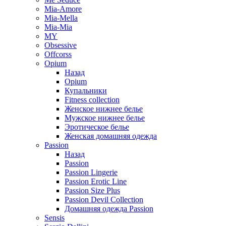
Mia-Amore
Mia-Mella
Mia-Mia
MY
Obsessive
Offcorss
Opium
Назад
Opium
Купальники
Fitness collection
Женское нижнее белье
Мужское нижнее белье
Эротическое белье
Женская домашняя одежда
Passion
Назад
Passion
Passion Lingerie
Passion Erotic Line
Passion Size Plus
Passion Devil Collection
Домашняя одежда Passion
Sensis