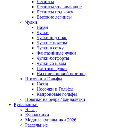
Легинсы
Легинсы утягивающие
Легинсы под кожу
Высокие легинсы
Чулки
Назад
Чулки
Чулки под пояс
Чулки с поясом
Чулки в сетку
Фантазийные чулки
Чулки-ботфорты
Чулки со швом
Плотные чулки
На силиконовой резинке
Носочки и Гольфы
Назад
Носочки и Гольфы
Капроновые гольфы
Повязки на бедра / бандалетки
Купальники
Назад
Купальники
Модные купальники 2026
Раздельные