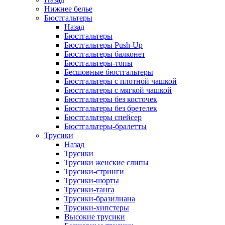
Нижнее белье
Бюстгальтеры
Назад
Бюстгальтеры
Бюстгальтеры Push-Up
Бюстгальтеры балконет
Бюстгальтеры-топы
Бесшовные бюстгальтеры
Бюстгальтеры с плотной чашкой
Бюстгальтеры с мягкой чашкой
Бюстгальтеры без косточек
Бюстгальтеры без бретелек
Бюстгальтеры спейсер
Бюстгальтеры-бралетты
Трусики
Назад
Трусики
Трусики женские слипы
Трусики-стринги
Трусики-шорты
Трусики-танга
Трусики-бразилиана
Трусики-хипстеры
Высокие трусики