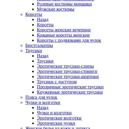
Ролевые костюмы монашки
Мужские костюмы
Корсеты
Назад
Корсеты
Корсеты женские вечерние
Кожаные корсеты женские
Корсеты с подвязками для чулок
Бюстгальтеры
Трусики
Назад
Трусики
Эротические трусики-слипы
Эротические трусики-стринги
Эротические трусики-шортики
Трусики с доступом
Прозрачные эротические трусики
Кружевные эротические трусики
Пояса для чулок
Чулки и колготки
Назад
Чулки и колготки
Эротические колготки
Эротические чулки
Женское белье из кожи и латекса