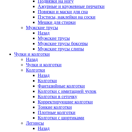
Подвязки на ногу
Ажурные и кружевные перчатки
Повязки и маски для сна
Пэстисы, наклейки на соски
Мешки для стирки
Мужские трусы
Назад
Мужские трусы
Мужские трусы боксеры
Мужские трусы слипы
Чулки и колготки
Назад
Чулки и колготки
Колготки
Назад
Колготки
Фантазийные колготки
Колготки с имитацией чулок
Колготки в сеточку
Корректирующие колготки
Тонкие колготки
Плотные колготки
Колготки с шортиками
Легинсы
Назад