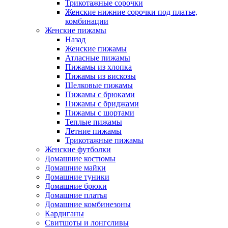
Трикотажные сорочки
Женские нижние сорочки под платье,
комбинации
Женские пижамы
Назад
Женские пижамы
Атласные пижамы
Пижамы из хлопка
Пижамы из вискозы
Шелковые пижамы
Пижамы с брюками
Пижамы с бриджами
Пижамы с шортами
Теплые пижамы
Летние пижамы
Трикотажные пижамы
Женские футболки
Домашние костюмы
Домашние майки
Домашние туники
Домашние брюки
Домашние платья
Домашние комбинезоны
Кардиганы
Свитшоты и лонгсливы