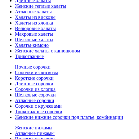
Длинные халаты
Женские теплые халаты
Атласные халаты
Халаты из вискозы
Халаты из хлопка
Велюровые халаты
Махровые халаты
Шелковые халаты
Халаты-кимоно
Женские халаты с капюшоном
Трикотажные
Ночные сорочки
Сорочки из вискозы
Короткие сорочки
Длинные сорочки
Сорочки из хлопка
Шелковые сорочки
Атласные сорочки
Сорочки с кружевами
Трикотажные сорочки
Женские нижние сорочки под платье, комбинации
Женские пижамы
Атласные пижамы
Пижамы из хлопка