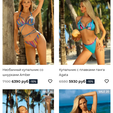
Необычный купальник со
Купальник с плавками-танга
шнурками Amber
Agata
7100
6390 руб
6580
5930 руб
-10%
-10%
SALE 10
SALE 20