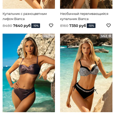
Купальник с разноцветным
Необычный переливающийся
лифом Bianca
купальник Bianca
8480
7640 руб
8160
7350 руб
-10%
-10%
SALE 10
SALE 10