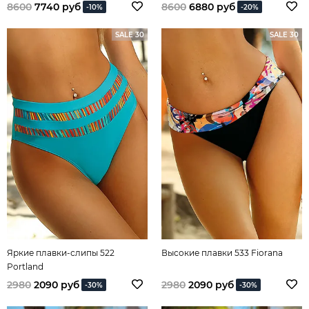
8600
7740 руб
8600
6880 руб
-10%
-20%
SALE 30
SALE 30
Яркие плавки-слипы 522
Высокие плавки 533 Fiorana
Portland
2980
2090 руб
2980
2090 руб
-30%
-30%