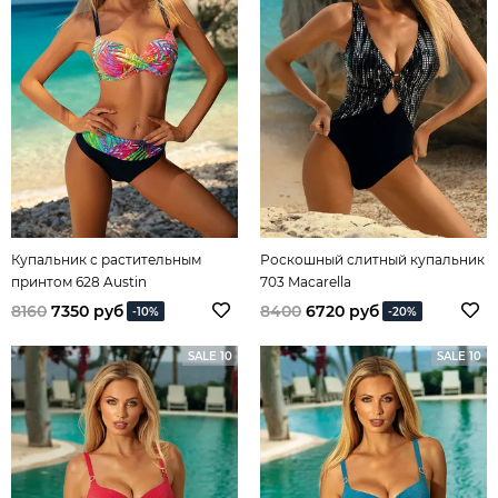
Купальник с растительным
Роскошный слитный купальник
принтом 628 Austin
703 Macarella
8160
7350 руб
8400
6720 руб
-10%
-20%
SALE 10
SALE 10