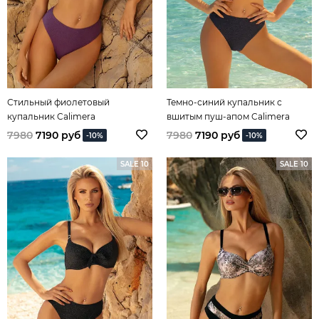
Стильный фиолетовый
Темно-синий купальник с
купальник Calimera
вшитым пуш-апом Calimera
7980
7190 руб
7980
7190 руб
-10%
-10%
SALE 10
SALE 10