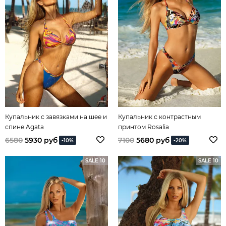
Купальник с завязками на шее и
Купальник с контрастным
спине Agata
принтом Rosalia
6580
5930 руб
7100
5680 руб
-10%
-20%
SALE 10
SALE 10