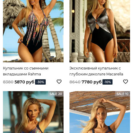
Купальник со съемными
Эксклюзивный купальник с
вкладышами Rahma
глубоким декольте Macarella
8380
5870 руб
8640
7780 руб
-30%
-10%
SALE 20
SALE 10