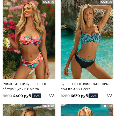
SALE 50
SALE 20
Романтичный купальник с
Купальник с геометрическим
абстракцией 616 Marta
принтом 617 Pedra
8800
4400 руб
8280
6630 руб
-50%
-20%
SALE 20
SALE 10