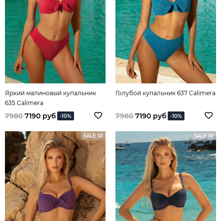
Яркий малиновый купальник
Голубой купальник 637 Calimera
635 Calimera
7980
7190 руб
7980
7190 руб
-10%
-10%
SALE 10
SALE 10