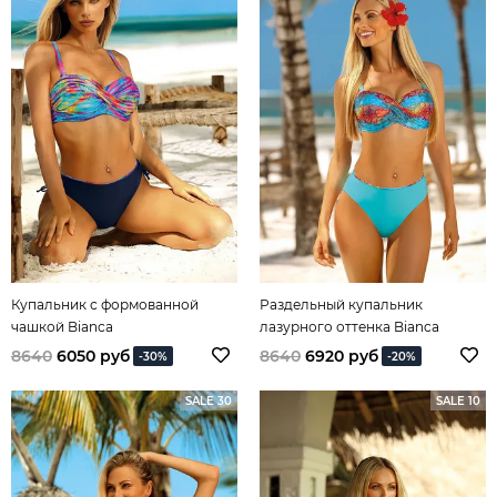
Купальник с формованной
Раздельный купальник
чашкой Bianca
лазурного оттенка Bianca
8640
6050 руб
8640
6920 руб
-30%
-20%
SALE 30
SALE 10