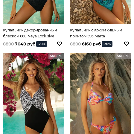
Купальник декорированный
Купальник с ярким хищным
блеском 668 Neya Exclusive
принтом 593 Marta
8800
7040 руб
8800
6160 руб
-20%
-30%
SALE 30
SALE 30