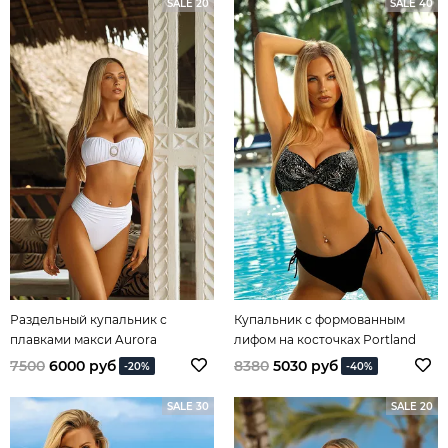
SALE 20
SALE 40
Раздельный купальник с
Купальник с формованным
плавками макси Aurora
лифом на косточках Portland
7500
6000 руб
8380
5030 руб
-20%
-40%
SALE 30
SALE 20