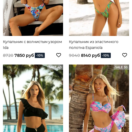
Купальник с волнистым узором
Купальник из эластичного
Ida
полотна Espaniola
8720
7850 руб
9040
8140 руб
-10%
-10%
SALE 40
SALE 30