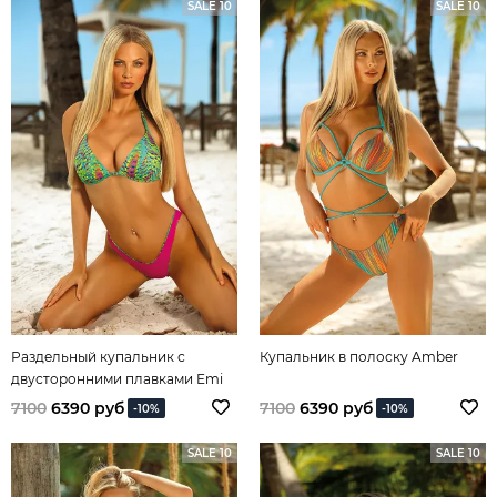
SALE 10
SALE 10
Раздельный купальник с
Купальник в полоску Amber
двусторонними плавками Emi
7100
6390 руб
7100
6390 руб
-10%
-10%
SALE 10
SALE 10