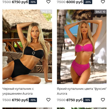
7500
6750 руб
7500
6000 руб
-10%
-20%
SALE 10
SALE 10
Черный купальник с
Яркий купальник цвета "фуксия"
украшением Aurora
Aurora
7500
6750 руб
7500
6750 руб
-10%
-10%