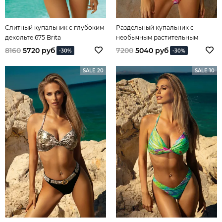
Слитный купальник с глубоким
Раздельный купальник с
декольте 675 Brita
необычным растительным
принтом 603 Rosalia
8160
5720 руб
7200
5040 руб
-30%
-30%
SALE 20
SALE 10