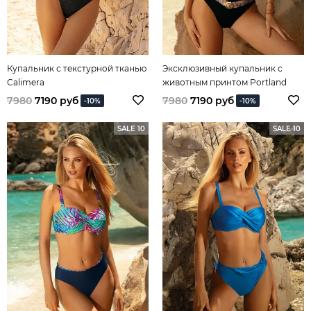
Купальник с текстурной тканью
Эксклюзивный купальник с
Calimera
животным принтом Portland
Exclusive
7980
7190 руб
7980
7190 руб
-10%
-10%
SALE 10
SALE 10