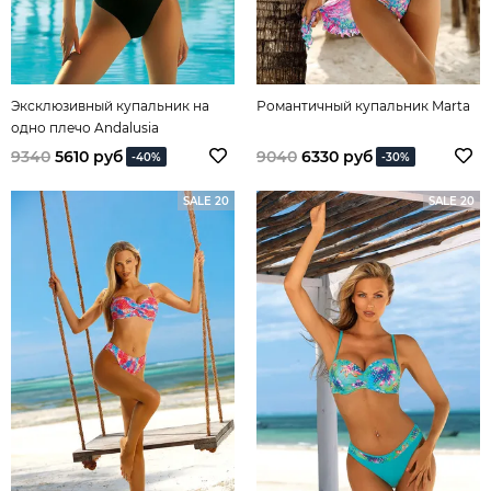
Эксклюзивный купальник на
Романтичный купальник Marta
одно плечо Andalusia
9340
5610 руб
9040
6330 руб
-40%
-30%
SALE 20
SALE 20