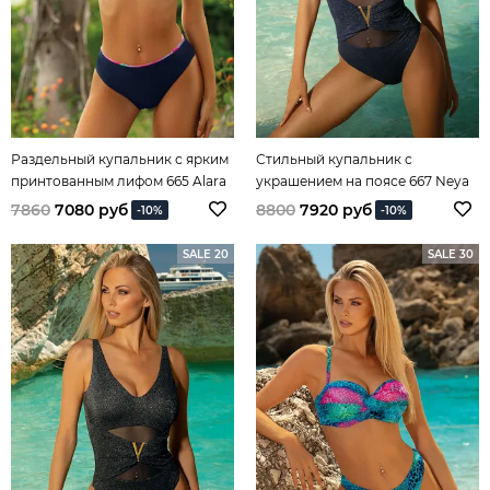
Раздельный купальник с ярким
Стильный купальник с
принтованным лифом 665 Alara
украшением на поясе 667 Neya
Exclusive
7860
7080 руб
8800
7920 руб
-10%
-10%
SALE 20
SALE 30