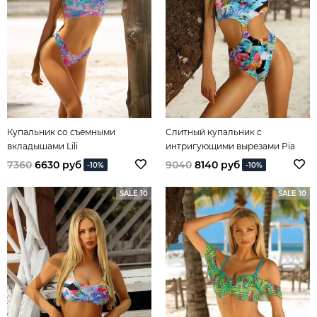
Купальник со съемными
Слитный купальник с
вкладышами Lili
интригующими вырезами Pia
7360
6630 руб
9040
8140 руб
-10%
-10%
SALE 10
SALE 10