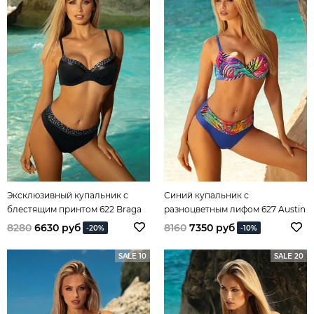
Эксклюзивный купальник с
Синий купальник с
блестящим принтом 622 Braga
разноцветным лифом 627 Austin
Exclusive
8280
6630 руб
8160
7350 руб
-20%
-10%
SALE 10
SALE 20