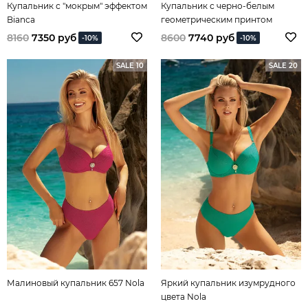
Купальник с "мокрым" эффектом
Купальник с черно-белым
Bianca
геометрическим принтом
Fiorana
8160
7350 руб
8600
7740 руб
-10%
-10%
SALE 10
SALE 20
Малиновый купальник 657 Nola
Яркий купальник изумрудного
цвета Nola