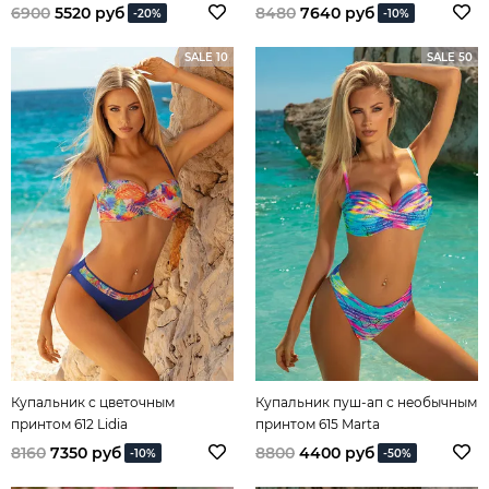
6900
5520 руб
8480
7640 руб
-20%
-10%
SALE 10
SALE 50
Купальник с цветочным
Купальник пуш-ап с необычным
принтом 612 Lidia
принтом 615 Marta
8160
7350 руб
8800
4400 руб
-10%
-50%