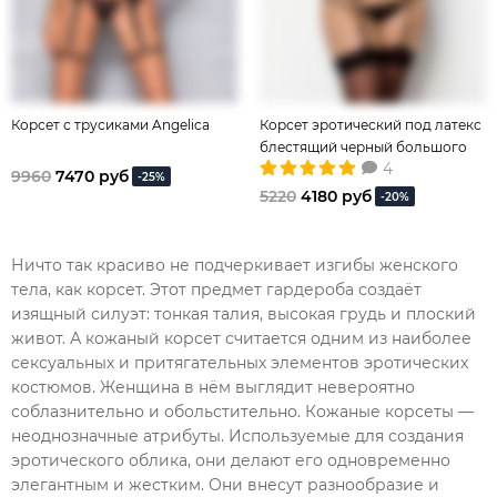
Корсет с трусиками Angelica
Корсет эротический под латекс
блестящий черный большого
4
размера
9960
7470 руб
-25%
5220
4180 руб
-20%
Ничто так красиво не подчеркивает изгибы женского
тела, как корсет. Этот предмет гардероба создаёт
изящный силуэт: тонкая талия, высокая грудь и плоский
живот. А кожаный корсет считается одним из наиболее
сексуальных и притягательных элементов эротических
костюмов. Женщина в нём выглядит невероятно
соблазнительно и обольстительно. Кожаные корсеты —
неоднозначные атрибуты. Используемые для создания
эротического облика, они делают его одновременно
элегантным и жестким. Они внесут разнообразие и