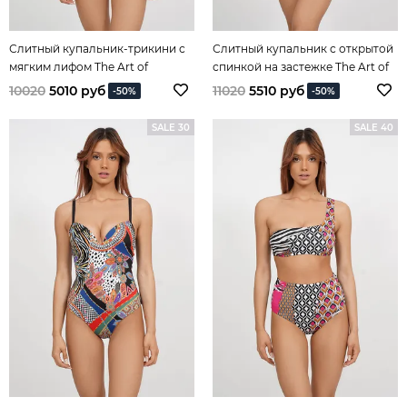
Слитный купальник-трикини с
Слитный купальник с открытой
мягким лифом The Art of
спинкой на застежке The Art of
Mix&Match
Mix&Match
10020
5010 руб
11020
5510 руб
-50%
-50%
SALE 30
SALE 40