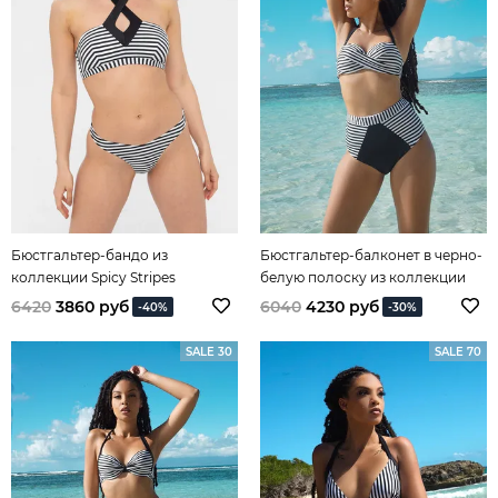
Бюстгальтер-бандо из
Бюстгальтер-балконет в черно-
коллекции Spicy Stripes
белую полоску из коллекции
Spicy Stripes
6420
3860 руб
6040
4230 руб
-40%
-30%
SALE 30
SALE 70