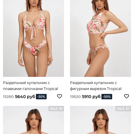
Раздельный купальник с
Раздельный купальник с
плавками-галочками Tropical
фигурным вырезом Tropical
Fever
Fever
11280
5640 руб
11820
5910 руб
-50%
-50%
SALE 30
SALE 30