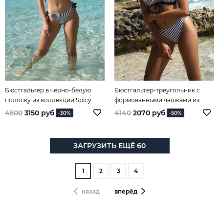
Бюстгальтер в черно-белую
Бюстгальтер-треугольник с
полоску из коллекции Spicy
формованными чашками из
Stripes
коллекции Spicy Stripes
4500
3150 руб
4140
2070 руб
-30%
-50%
ЗАГРУЗИТЬ ЕЩЁ 60
1
2
3
4
назад
вперёд