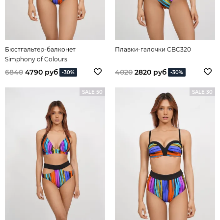
Бюстгальтер-балконет
Плавки-галочки CBC320
Simphony of Colours
6840
4790 руб
4020
2820 руб
-30%
-30%
SALE 50
SALE 30