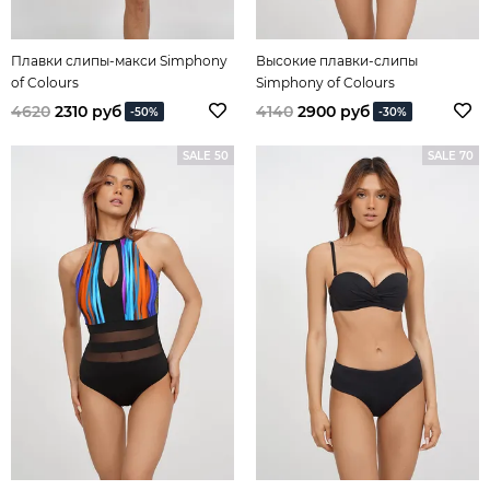
Плавки слипы-макси Simphony
Высокие плавки-слипы
of Colours
Simphony of Colours
4620
2310 руб
4140
2900 руб
-50%
-30%
SALE 50
SALE 70