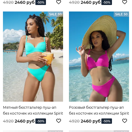
of Colours
Spirit of Colours
4920
2460 руб
4920
2460 руб
-50%
-50%
SALE 50
SALE 50
Мятный бюстгальтер пуш-ап
Розовый бюстгальтер пуш-ап
без косточек из коллекции Spirit
без косточек из коллекции Spirit
of Colours
of Colours
4920
2460 руб
4920
2460 руб
-50%
-50%