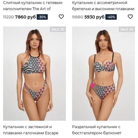
Слитный купальник с гелевым
Купальник с ассиметричной
наполнителем The Art of
бретелью и высокими плавками
Mix&Match
Escape into The Jungle
11220
7860 руб
9880
5930 руб
-30%
-40%
SALE 50
SALE 50
Купальник с застежкой и
Раздельный купальник с
плавками-галочками Escape
бюстгальтером-балконет