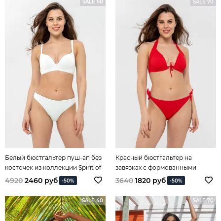
SALE 50
SALE 70
Белый бюстгальтер пуш-ап без
Красный бюстгальтер на
косточек из коллекции Spirit of
завязках с формованными
Colours
чашками из коллекции Spirit of
4920
2460 руб
3640
1820 руб
-50%
-50%
Colours
SALE 40
SALE 70