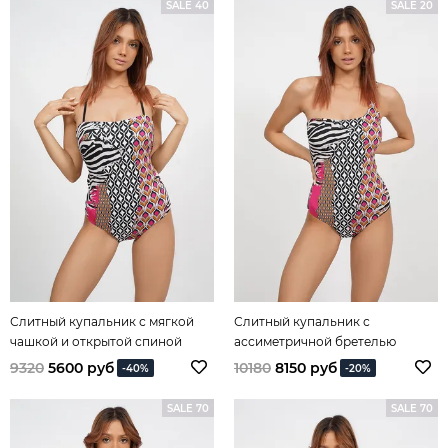
SALE 40
SALE 20
Слитный купальник с мягкой
Слитный купальник с
чашкой и открытой спиной
ассиметричной бретелью
Escape into The Jungle
Escape into The Jungle
9320
5600 руб
10180
8150 руб
-40%
-20%
SALE 70
SALE 70