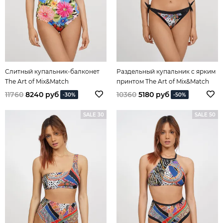
Слитный купальник-балконет
Раздельный купальник с ярким
The Art of Mix&Match
принтом The Art of Mix&Match
11760
8240 руб
10360
5180 руб
-30%
-50%
SALE 30
SALE 50