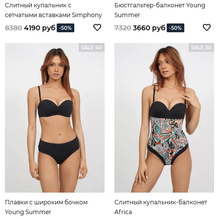
Слитный купальник с
Бюстгальтер-балконет Young
сетчатыми вставками Simphony
Summer
of Colours
8380
4190 руб
7320
3660 руб
-50%
-50%
SALE 40
SALE 30
Плавки с широким бочком
Слитный купальник-балконет
Young Summer
Africa