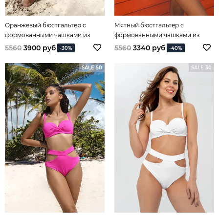
Оранжевый бюстгальтер с
Мятный бюстгальтер с
формованными чашками из
формованными чашками из
коллекции Spirit of Colours
коллекции Spirit of Colours
5560
3900 руб
5560
3340 руб
-30%
-40%
SALE 50
SALE 30