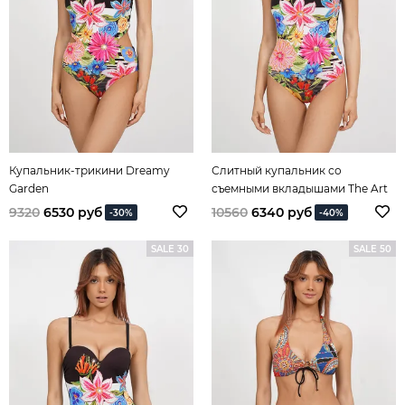
Купальник-трикини Dreamy
Слитный купальник со
Garden
съемными вкладышами The Art
of Mix&Match
9320
6530 руб
10560
6340 руб
-30%
-40%
SALE 30
SALE 50