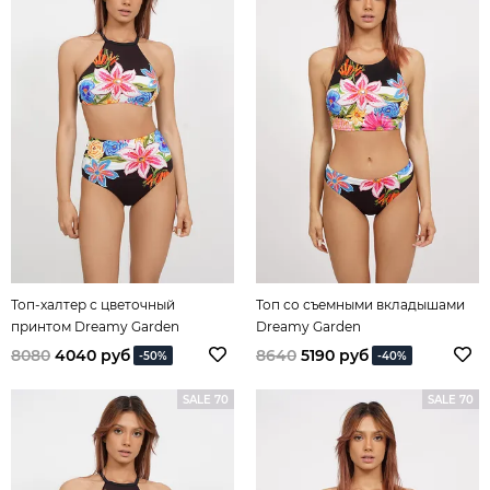
Топ-халтер с цветочный
Топ со съемными вкладышами
принтом Dreamy Garden
Dreamy Garden
8080
4040 руб
8640
5190 руб
-50%
-40%
SALE 70
SALE 70