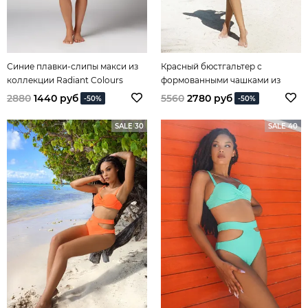
Синие плавки-слипы макси из
Красный бюстгальтер с
коллекции Radiant Colours
формованными чашками из
коллекции Spirit of Colours
2880
1440 руб
5560
2780 руб
-50%
-50%
SALE 30
SALE 40