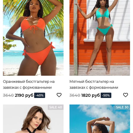
Оранжевый бюстгальтер на
Мятный бюстгальтер на
завязках с формованными
завязках с формованными
чашками из коллекции Spirit of
чашками из коллекции Spirit of
3640
2190 руб
3640
1820 руб
-40%
-50%
Colours
Colours
SALE 40
SALE 30