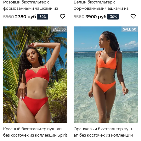
Розовый бюстгальтер с
Белый бюстгальтер с
формованными чашками из
формованными чашками из
коллекции Spirit of Colours
коллекции Spirit of Colours
5560
2780 руб
5560
3900 руб
-50%
-30%
SALE 50
SALE 50
Красный бюстгальтер пуш-ап
Оранжевый бюстгальтер пуш-
без косточек из коллекции Spirit
ап без косточек из коллекции