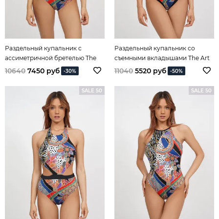
Раздельный купальник с
Раздельный купальник со
ассиметричной бретелью The
съемными вкладышами The Art
Art of Mix&Match
of Mix&Match
10640
7450 руб
11040
5520 руб
-30%
-50%
SALE 50
SALE 50