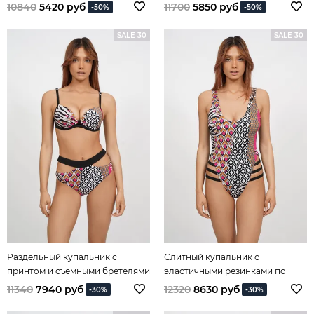
into The Jungle
Escape into The Jungle
10840
5420 руб
11700
5850 руб
-50%
-50%
SALE 30
SALE 30
Раздельный купальник с
Слитный купальник с
принтом и съемными бретелями
эластичными резинками по
Escape into The Jungle
бокам Escape into The Jungle
11340
7940 руб
12320
8630 руб
-30%
-30%