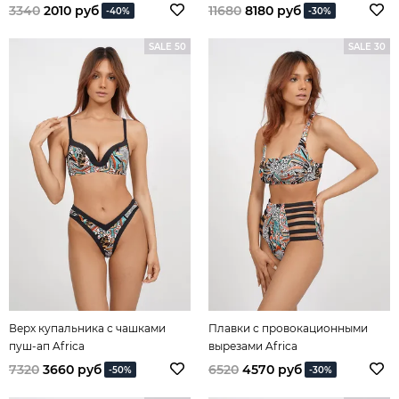
3340
2010 руб
11680
8180 руб
-40%
-30%
SALE 50
SALE 30
Верх купальника с чашками
Плавки с провокационными
пуш-ап Africa
вырезами Africa
7320
3660 руб
6520
4570 руб
-50%
-30%