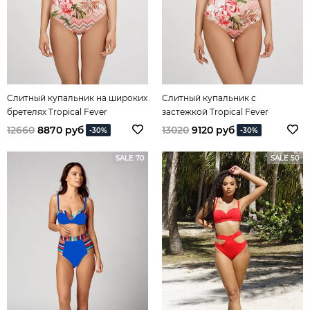
Слитный купальник на широких
Слитный купальник с
бретелях Tropical Fever
застежкой Tropical Fever
12660
8870 руб
13020
9120 руб
-30%
-30%
SALE 70
SALE 50