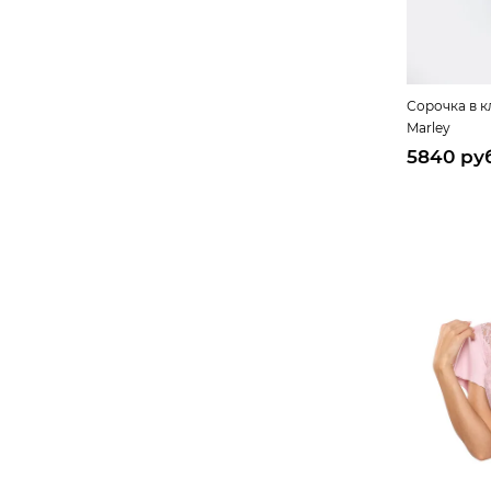
Сорочка в к
Marley
5840 ру