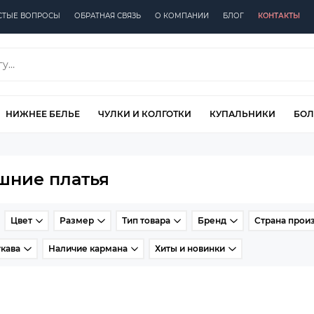
СТЫЕ ВОПРОСЫ
ОБРАТНАЯ СВЯЗЬ
О КОМПАНИИ
БЛОГ
КОНТАКТЫ
НИЖНЕЕ БЕЛЬЕ
ЧУЛКИ И КОЛГОТКИ
КУПАЛЬНИКИ
БОЛ
шние платья
Цвет
Размер
Тип товара
Бренд
Страна прои
кава
Наличие кармана
Хиты и новинки