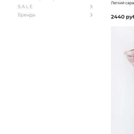
Легкий сара
S A L E
Бренды
2440 ру