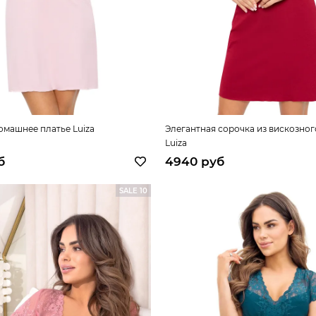
омашнее платье Luiza
Элегантная сорочка из вискозног
Luiza
б
4940 руб
SALE 10