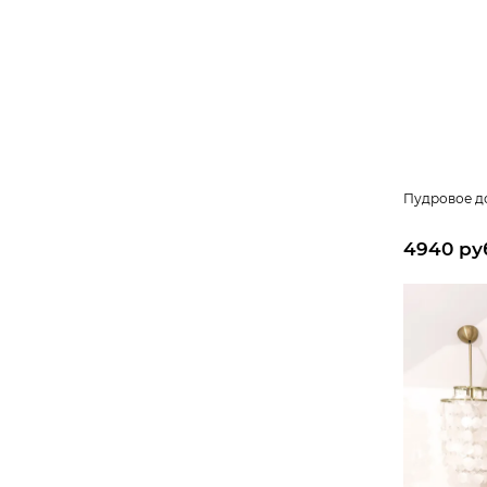
Пудровое д
4940 ру