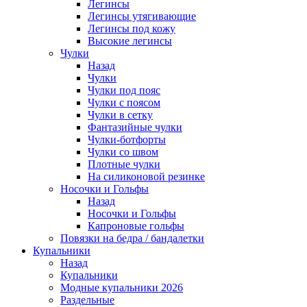
Легинсы
Легинсы утягивающие
Легинсы под кожу
Высокие легинсы
Чулки
Назад
Чулки
Чулки под пояс
Чулки с поясом
Чулки в сетку
Фантазийные чулки
Чулки-ботфорты
Чулки со швом
Плотные чулки
На силиконовой резинке
Носочки и Гольфы
Назад
Носочки и Гольфы
Капроновые гольфы
Повязки на бедра / бандалетки
Купальники
Назад
Купальники
Модные купальники 2026
Раздельные