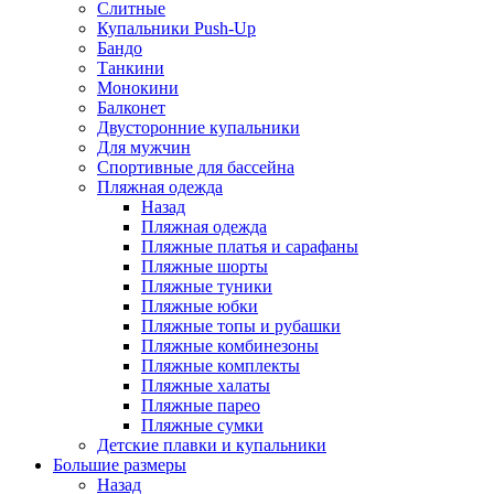
Слитные
Купальники Push-Up
Бандо
Танкини
Монокини
Балконет
Двусторонние купальники
Для мужчин
Спортивные для бассейна
Пляжная одежда
Назад
Пляжная одежда
Пляжные платья и сарафаны
Пляжные шорты
Пляжные туники
Пляжные юбки
Пляжные топы и рубашки
Пляжные комбинезоны
Пляжные комплекты
Пляжные халаты
Пляжные парео
Пляжные сумки
Детские плавки и купальники
Большие размеры
Назад