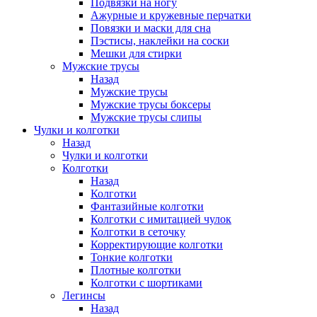
Подвязки на ногу
Ажурные и кружевные перчатки
Повязки и маски для сна
Пэстисы, наклейки на соски
Мешки для стирки
Мужские трусы
Назад
Мужские трусы
Мужские трусы боксеры
Мужские трусы слипы
Чулки и колготки
Назад
Чулки и колготки
Колготки
Назад
Колготки
Фантазийные колготки
Колготки с имитацией чулок
Колготки в сеточку
Корректирующие колготки
Тонкие колготки
Плотные колготки
Колготки с шортиками
Легинсы
Назад