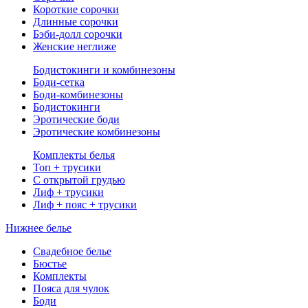
Короткие сорочки
Длинные сорочки
Бэби-долл сорочки
Женские неглиже
Бодистокинги и комбинезоны
Боди-сетка
Боди-комбинезоны
Бодистокинги
Эротические боди
Эротические комбинезоны
Комплекты белья
Топ + трусики
С открытой грудью
Лиф + трусики
Лиф + пояс + трусики
Нижнее белье
Свадебное белье
Бюстье
Комплекты
Пояса для чулок
Боди