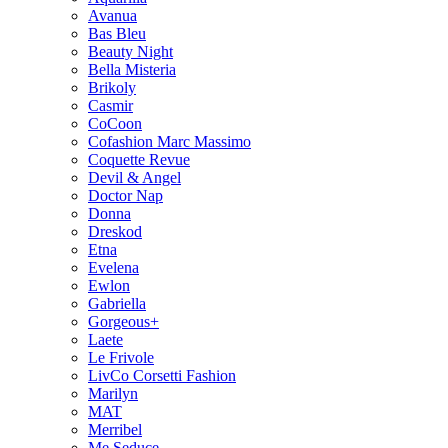
Avanua
Bas Bleu
Beauty Night
Bella Misteria
Brikoly
Casmir
CoCoon
Cofashion Marc Massimo
Coquette Revue
Devil & Angel
Doctor Nap
Donna
Dreskod
Etna
Evelena
Ewlon
Gabriella
Gorgeous+
Laete
Le Frivole
LivCo Corsetti Fashion
Marilyn
MAT
Merribel
Me Seduce