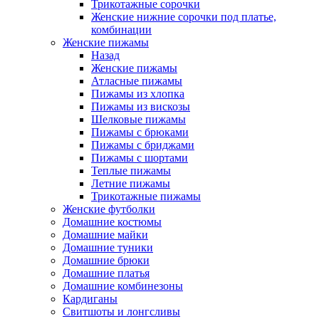
Трикотажные сорочки
Женские нижние сорочки под платье,
комбинации
Женские пижамы
Назад
Женские пижамы
Атласные пижамы
Пижамы из хлопка
Пижамы из вискозы
Шелковые пижамы
Пижамы с брюками
Пижамы с бриджами
Пижамы с шортами
Теплые пижамы
Летние пижамы
Трикотажные пижамы
Женские футболки
Домашние костюмы
Домашние майки
Домашние туники
Домашние брюки
Домашние платья
Домашние комбинезоны
Кардиганы
Свитшоты и лонгсливы