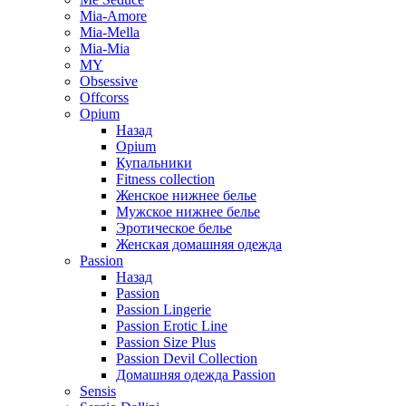
Mia-Amore
Mia-Mella
Mia-Mia
MY
Obsessive
Offcorss
Opium
Назад
Opium
Купальники
Fitness collection
Женское нижнее белье
Мужское нижнее белье
Эротическое белье
Женская домашняя одежда
Passion
Назад
Passion
Passion Lingerie
Passion Erotic Line
Passion Size Plus
Passion Devil Collection
Домашняя одежда Passion
Sensis