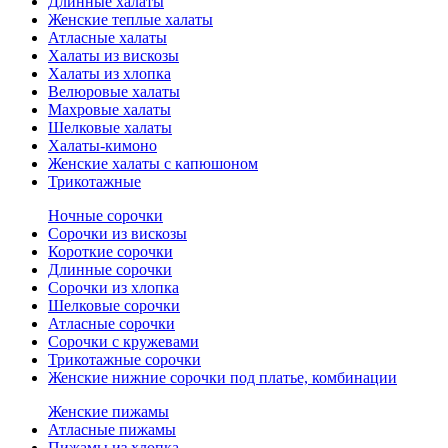
Длинные халаты
Женские теплые халаты
Атласные халаты
Халаты из вискозы
Халаты из хлопка
Велюровые халаты
Махровые халаты
Шелковые халаты
Халаты-кимоно
Женские халаты с капюшоном
Трикотажные
Ночные сорочки
Сорочки из вискозы
Короткие сорочки
Длинные сорочки
Сорочки из хлопка
Шелковые сорочки
Атласные сорочки
Сорочки с кружевами
Трикотажные сорочки
Женские нижние сорочки под платье, комбинации
Женские пижамы
Атласные пижамы
Пижамы из хлопка