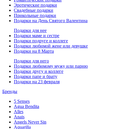
Эротические подарки
Свадебные подарки
Прикольные подарки
Подарки на День Святого Валентина
Подарки для нее
Подарки маме и сестре
Подарки подруге и коллеге
Подарки любимой жене или девушке
Подарки на 8 Марта
Подарки для него
Подарки любимому мужу или парню
Подарки другу и коллеге
Подарки папе и брату
Подарки на 23 февраля
Бренды
5 Senses
Agua Bendita
Alles
Anais
Angels Never Sin
Aquarilla