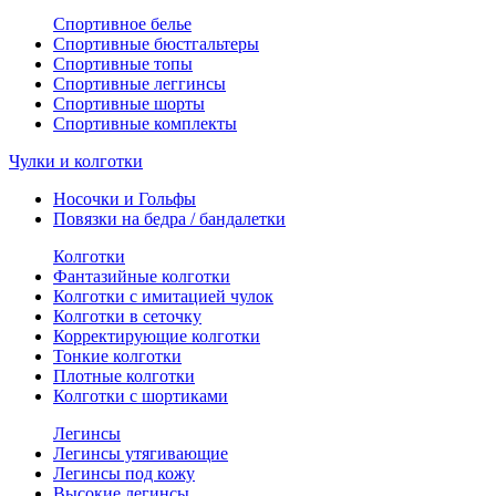
Спортивное белье
Спортивные бюстгальтеры
Спортивные топы
Спортивные леггинсы
Спортивные шорты
Спортивные комплекты
Чулки и колготки
Носочки и Гольфы
Повязки на бедра / бандалетки
Колготки
Фантазийные колготки
Колготки с имитацией чулок
Колготки в сеточку
Корректирующие колготки
Тонкие колготки
Плотные колготки
Колготки с шортиками
Легинсы
Легинсы утягивающие
Легинсы под кожу
Высокие легинсы