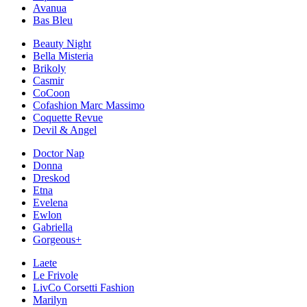
Avanua
Bas Bleu
Beauty Night
Bella Misteria
Brikoly
Casmir
CoCoon
Cofashion Marc Massimo
Coquette Revue
Devil & Angel
Doctor Nap
Donna
Dreskod
Etna
Evelena
Ewlon
Gabriella
Gorgeous+
Laete
Le Frivole
LivCo Corsetti Fashion
Marilyn