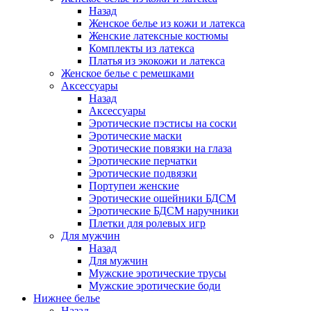
Назад
Женское белье из кожи и латекса
Женские латексные костюмы
Комплекты из латекса
Платья из экокожи и латекса
Женское белье с ремешками
Аксессуары
Назад
Аксессуары
Эротические пэстисы на соски
Эротические маски
Эротические повязки на глаза
Эротические перчатки
Эротические подвязки
Портупеи женские
Эротические ошейники БДСМ
Эротические БДСМ наручники
Плетки для ролевых игр
Для мужчин
Назад
Для мужчин
Мужские эротические трусы
Мужские эротические боди
Нижнее белье
Назад