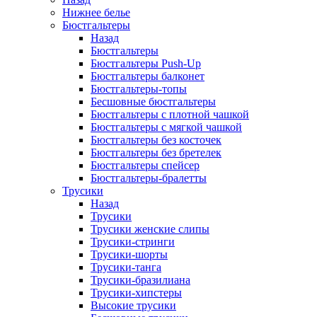
Нижнее белье
Бюстгальтеры
Назад
Бюстгальтеры
Бюстгальтеры Push-Up
Бюстгальтеры балконет
Бюстгальтеры-топы
Бесшовные бюстгальтеры
Бюстгальтеры с плотной чашкой
Бюстгальтеры с мягкой чашкой
Бюстгальтеры без косточек
Бюстгальтеры без бретелек
Бюстгальтеры спейсер
Бюстгальтеры-бралетты
Трусики
Назад
Трусики
Трусики женские слипы
Трусики-стринги
Трусики-шорты
Трусики-танга
Трусики-бразилиана
Трусики-хипстеры
Высокие трусики