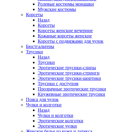
Ролевые костюмы монашки
Мужские костюмы
Корсеты
Назад
Корсеты
Корсеты женские вечерние
Кожаные корсеты женские
Корсеты с подвязками для чулок
Бюстгальтеры
Трусики
Назад
Трусики
Эротические трусики-слипы
Эротические трусики-стринги
Эротические трусики-шортики
Трусики с доступом
Прозрачные эротические трусики
Кружевные эротические трусики
Пояса для чулок
Чулки и колготки
Назад
Чулки и колготки
Эротические колготки
Эротические чулки
Женское белье из кожи и латекса