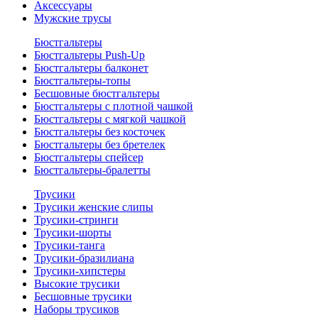
Аксессуары
Мужские трусы
Бюстгальтеры
Бюстгальтеры Push-Up
Бюстгальтеры балконет
Бюстгальтеры-топы
Бесшовные бюстгальтеры
Бюстгальтеры с плотной чашкой
Бюстгальтеры с мягкой чашкой
Бюстгальтеры без косточек
Бюстгальтеры без бретелек
Бюстгальтеры спейсер
Бюстгальтеры-бралетты
Трусики
Трусики женские слипы
Трусики-стринги
Трусики-шорты
Трусики-танга
Трусики-бразилиана
Трусики-хипстеры
Высокие трусики
Бесшовные трусики
Наборы трусиков