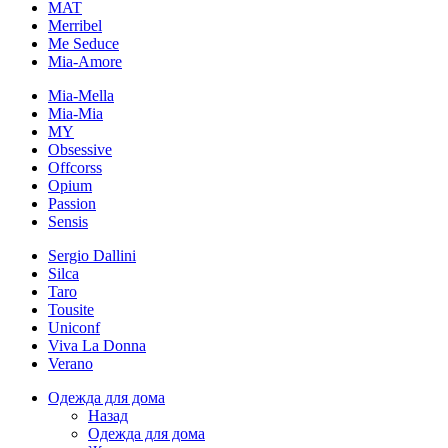
MAT
Merribel
Me Seduce
Mia-Amore
Mia-Mella
Mia-Mia
MY
Obsessive
Offcorss
Opium
Passion
Sensis
Sergio Dallini
Silca
Taro
Tousite
Uniconf
Viva La Donna
Verano
Одежда для дома
Назад
Одежда для дома