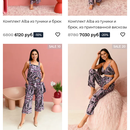
Комплект Alba из туники и брюк
Комплект Alba из туники и
брюк, из принтованной вискозы
6800
6120 руб
8780
7030 руб
-10%
-20%
SALE 10
SALE 20