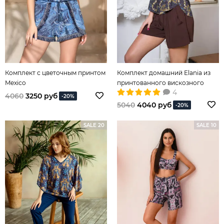
Комплект с цветочным принтом
Комплект домашний Elania из
Mexico
принтованного вискозного
4
полотна
4060
3250 руб
-20%
5040
4040 руб
-20%
SALE 20
SALE 10