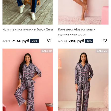
Комплект из туники и брюк Gera
Комплект Alba из топа и
удлиненных шорт
4920
3940 руб
4380
3950 руб
-20%
-10%
SALE 10
SALE 20