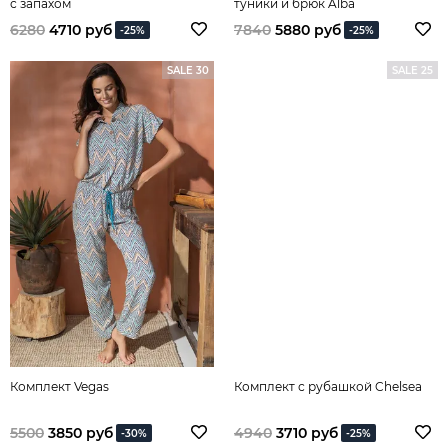
с запахом
туники и брюк Alba
6280
4710 руб
7840
5880 руб
-25%
-25%
SALE 30
SALE 25
Комплект Vegas
Комплект с рубашкой Chelsea
5500
3850 руб
4940
3710 руб
-30%
-25%