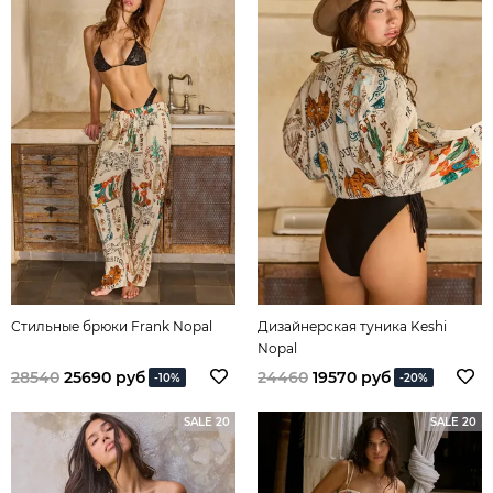
Стильные брюки Frank Nopal
Дизайнерская туника Keshi
Nopal
28540
25690 руб
24460
19570 руб
-10%
-20%
SALE 20
SALE 20