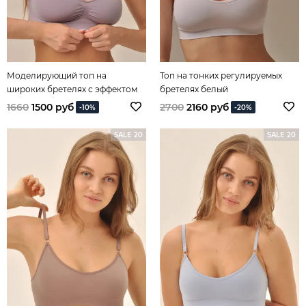
Моделирующий топ на
Топ на тонких регулируемых
широких бретелях с эффектом
бретелях белый
"пуш ап"
1660
1500 руб
2700
2160 руб
-10%
-20%
SALE 20
SALE 20