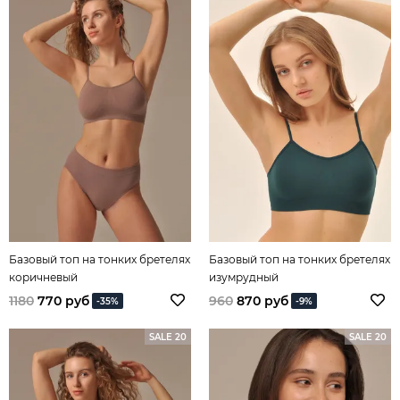
Базовый топ на тонких бретелях
Базовый топ на тонких бретелях
коричневый
изумрудный
1180
770 руб
960
870 руб
-35%
-9%
SALE 20
SALE 20