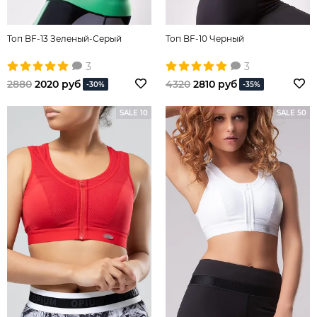
Топ BF-13 Зеленый-Серый
Топ BF-10 Черный
3
3
2880
2020 руб
4320
2810 руб
-30%
-35%
SALE 10
SALE 50