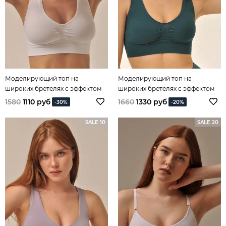
Моделирующий топ на
Моделирующий топ на
широких бретелях с эффектом
широких бретелях с эффектом
"пуш ап" белый
"пуш ап" изумрудный
1580
1110 руб
1660
1330 руб
-30%
-20%
SALE 10
SALE 20