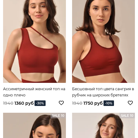
Ассиметричный женский топ на
Бесшовный топ цвета сангрия в
одно плечо
рубчик на широких бретелях
1940
1360 руб
1940
1750 руб
-30%
-10%
SALE 10
SALE 10