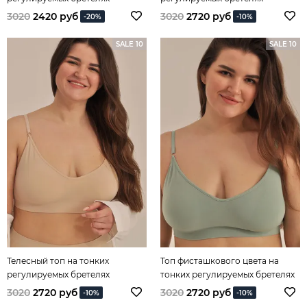
размера plus
размера plus
3020
2420 руб
3020
2720 руб
-20%
-10%
SALE 10
SALE 10
Телесный топ на тонких
Топ фисташкового цвета на
регулируемых бретелях
тонких регулируемых бретелях
размера plus
размера plus
3020
2720 руб
3020
2720 руб
-10%
-10%