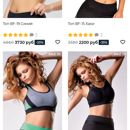
Топ BF-19 Синий
Топ BF-15 Хаки
3
3
4660
3730 руб
3380
2200 руб
-20%
-35%
SALE 30
SALE 35