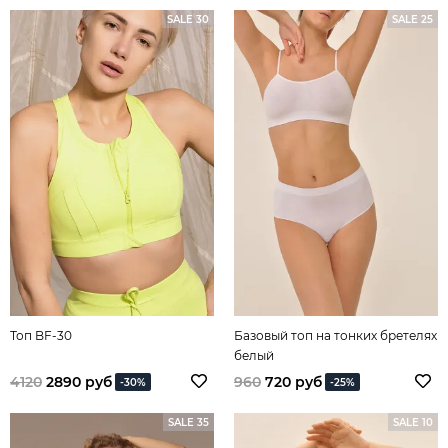
SALE 30
SALE 25
Топ BF-30
Базовый топ на тонких бретелях
белый
4120
2890 руб
960
720 руб
-30%
-25%
SALE 35
SALE 10