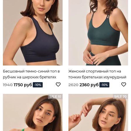
Бесшовный темно-синий топ в
Женский спортивный топ на
рубчик на широких бретелях
тонких бретельках изумрудный
1940
1750 руб
2620
2360 руб
-10%
-10%
SALE 10
SALE 20