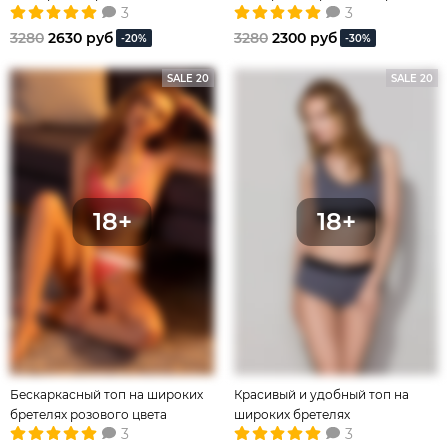
3
3
серого цвета
цвета
3280
2630 руб
3280
2300 руб
-20%
-30%
SALE 20
SALE 20
Бескаркасный топ на широких
Красивый и удобный топ на
бретелях розового цвета
широких бретелях
3
3