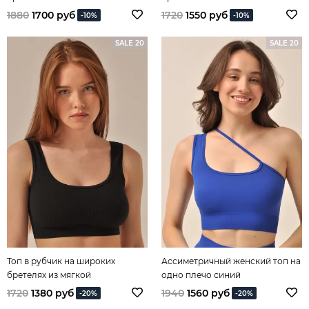
микрофибры
микрофибры синий
1880
1700 руб
1720
1550 руб
-10%
-10%
SALE 20
SALE 20
Топ в рубчик на широких
Ассиметричный женский топ на
бретелях из мягкой
одно плечо синий
микрофибры черный
1720
1380 руб
1940
1560 руб
-20%
-20%