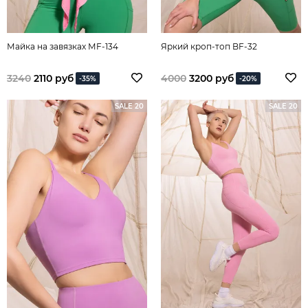
Майка на завязках МF-134
Яркий кроп-топ BF-32
3240
2110 руб
4000
3200 руб
-35%
-20%
SALE 20
SALE 20