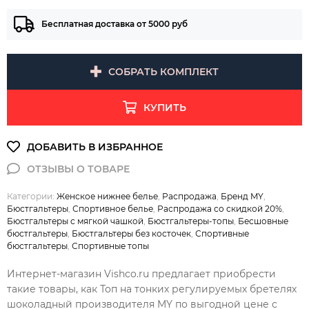
Бесплатная доставка от 5000 руб
СОБРАТЬ КОМПЛЕКТ
КУПИТЬ
Категории:
Женское нижнее белье
,
Распродажа
,
Бренд MY
,
Бюстгальтеры
,
Спортивное белье
,
Распродажа со скидкой 20%
,
Бюстгальтеры с мягкой чашкой
,
Бюстгальтеры-топы
,
Бесшовные
бюстгальтеры
,
Бюстгальтеры без косточек
,
Спортивные
бюстгальтеры
,
Спортивные топы
Интернет-магазин Vishco.ru предлагает приобрести
такие товары, как Топ на тонких регулируемых бретелях
шоколадный производителя MY по выгодной цене с