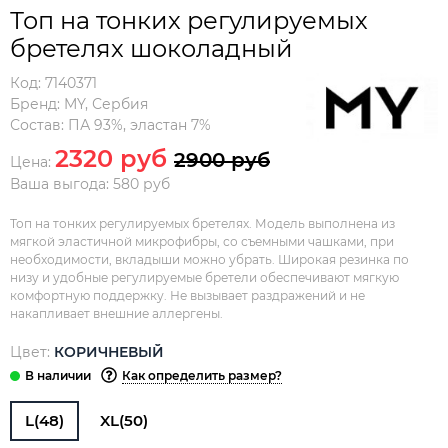
Топ на тонких регулируемых
бретелях шоколадный
Код:
7140371
Бренд:
MY
,
Сербия
Состав:
ПА 93%, эластан 7%
2320 руб
2900 руб
Цена:
Ваша выгода: 580 руб
Топ на тонких регулируемых бретелях. Модель выполнена из
мягкой эластичной микрофибры, со съемными чашками, при
необходимости, вкладыши можно убрать. Широкая резинка по
низу и удобные регулируемые бретели обеспечивают мягкую
комфортную поддержку. Не вызывает раздражений и не
накапливает внешние аллергены.
Цвет:
КОРИЧНЕВЫЙ
Как определить размер?
L(48)
XL(50)