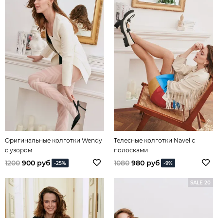
Оригинальные колготки Wendy
Телесные колготки Navel с
с узором
полосками
1200
900 руб
1080
980 руб
-25%
-9%
SALE 20