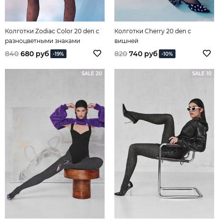
Колготки Zodiac Color 20 den с
Колготки Cherry 20 den с
разноцветными знаками
вишней
зодиака
840
680 руб
820
740 руб
-19%
-10%
SALE 20
SALE 10