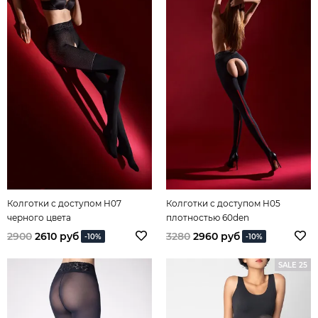
Колготки с доступом H07
Колготки с доступом H05
черного цвета
плотностью 60den
2900
2610 руб
3280
2960 руб
-10%
-10%
SALE 25