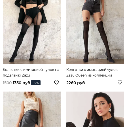
Колготки с имитацией чулок на
Колготки с имитацией чулок
подвязках Zazu
Zazu Queen из коллекции
Banksy
1500
1350 руб
2260 руб
-10%