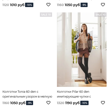
узором
1120
1010 руб
1160
1050 руб
-10%
-9%
SALE 10
SALE 10
Колготки Tonia 60 den с
Колготки Pilar 60 den
оригинальным узором в мелкую
имитирующие чулки с
клетку
зигзагами
1160
1050 руб
1320
1190 руб
-9%
-10%