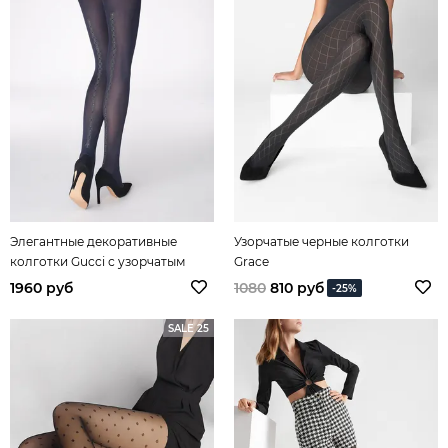
Элегантные декоративные
Узорчатые черные колготки
колготки Gucci с узорчатым
Grace
швом
1960 руб
1080
810 руб
-25%
SALE 25