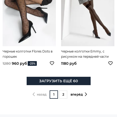
Черные колготки Flores Dots в
Черные колготки Emmy, с
горошек
рисунком на передней части
бедра
1280
960 руб
1180 руб
-25%
ЗАГРУЗИТЬ ЕЩЁ 60
назад
1
2
вперёд