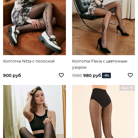
Колготки Nitta с полоской
Колготки Flavia с цветочным
узором
900 руб
1080
980 руб
-9%
SALE 10