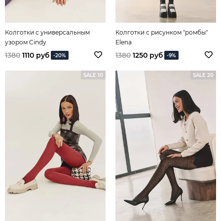
Колготки с универсальным
Колготки с рисунком "ромбы"
узором Cindy
Elena
1380
1110 руб
1380
1250 руб
-20%
-9%
SALE 10
SALE 20