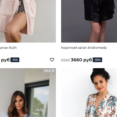
диган Ruth
Короткий халат Andromeda
 руб
3660 руб
5220
-10%
-30%
SALE 10