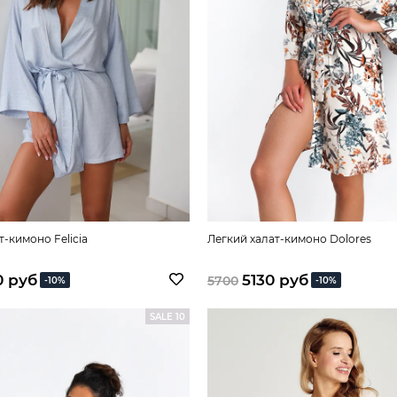
т-кимоно Felicia
Легкий халат-кимоно Dolores
0 руб
5130 руб
5700
-10%
-10%
SALE 10