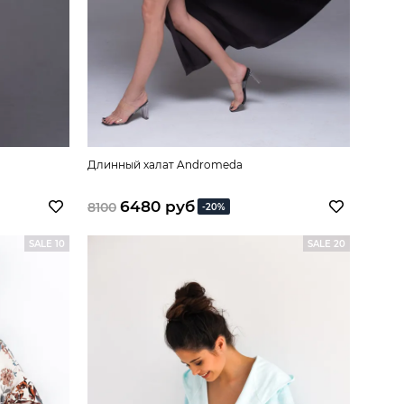
Длинный халат Andromeda
6480 руб
8100
-20%
SALE 10
SALE 20