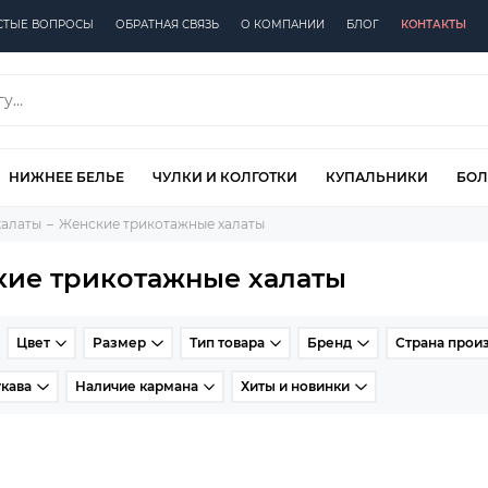
СТЫЕ ВОПРОСЫ
ОБРАТНАЯ СВЯЗЬ
О КОМПАНИИ
БЛОГ
КОНТАКТЫ
НИЖНЕЕ БЕЛЬЕ
ЧУЛКИ И КОЛГОТКИ
КУПАЛЬНИКИ
БОЛ
халаты
Женские трикотажные халаты
ие трикотажные халаты
Цвет
Размер
Тип товара
Бренд
Страна прои
кава
Наличие кармана
Хиты и новинки