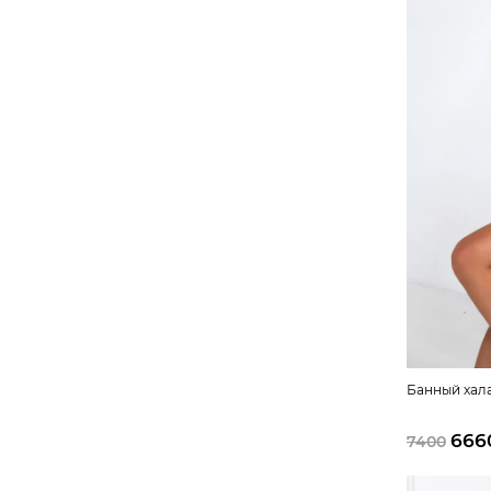
Банный хала
666
7400