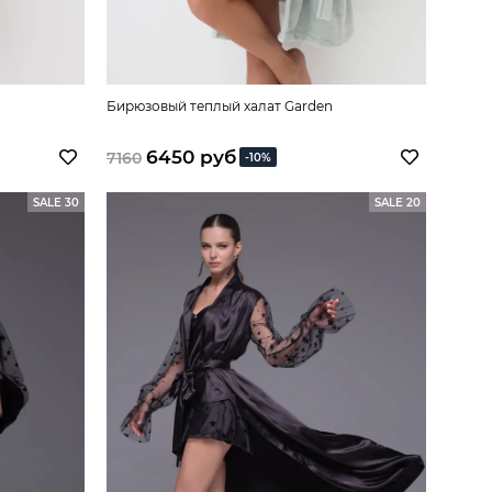
Бирюзовый теплый халат Garden
6450 руб
7160
-10%
SALE 30
SALE 20