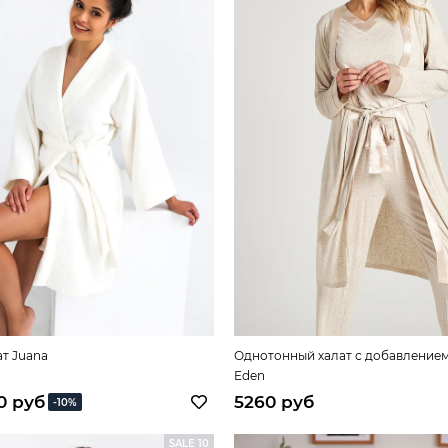
т Juana
Однотонный халат с добавлением
Eden
0 руб
5260 руб
-10%
SALE 10