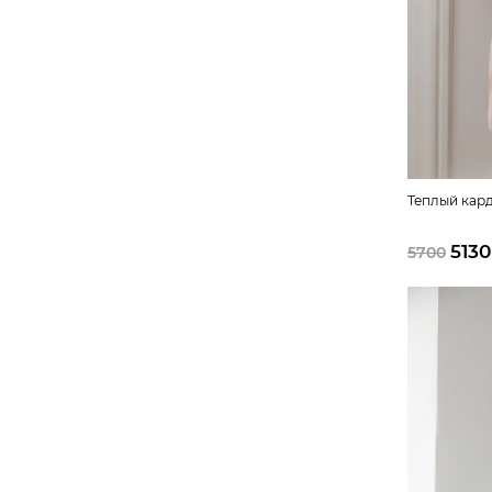
Теплый кар
5130
5700