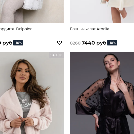
ардиган Delphine
Банный халат Amelia
0 руб
7440 руб
8260
-10%
-10%
SALE 10