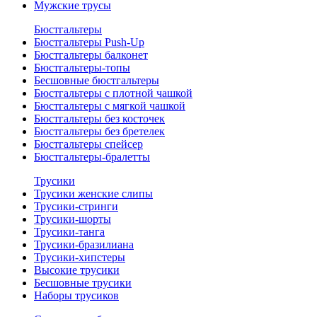
Мужские трусы
Бюстгальтеры
Бюстгальтеры Push-Up
Бюстгальтеры балконет
Бюстгальтеры-топы
Бесшовные бюстгальтеры
Бюстгальтеры с плотной чашкой
Бюстгальтеры с мягкой чашкой
Бюстгальтеры без косточек
Бюстгальтеры без бретелек
Бюстгальтеры спейсер
Бюстгальтеры-бралетты
Трусики
Трусики женские слипы
Трусики-стринги
Трусики-шорты
Трусики-танга
Трусики-бразилиана
Трусики-хипстеры
Высокие трусики
Бесшовные трусики
Наборы трусиков