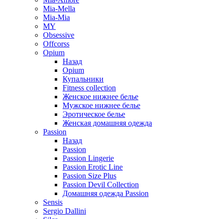
Mia-Mella
Mia-Mia
MY
Obsessive
Offcorss
Opium
Назад
Opium
Купальники
Fitness collection
Женское нижнее белье
Мужское нижнее белье
Эротическое белье
Женская домашняя одежда
Passion
Назад
Passion
Passion Lingerie
Passion Erotic Line
Passion Size Plus
Passion Devil Collection
Домашняя одежда Passion
Sensis
Sergio Dallini