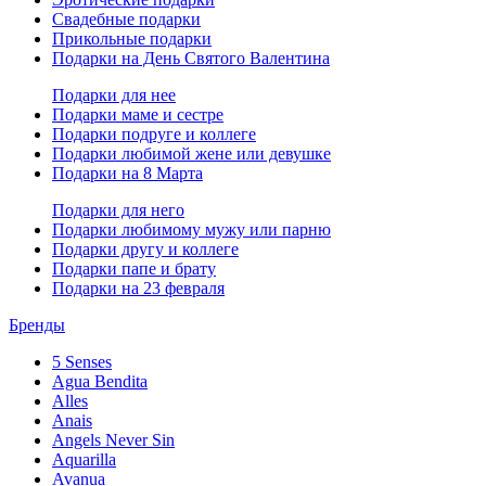
Свадебные подарки
Прикольные подарки
Подарки на День Святого Валентина
Подарки для нее
Подарки маме и сестре
Подарки подруге и коллеге
Подарки любимой жене или девушке
Подарки на 8 Марта
Подарки для него
Подарки любимому мужу или парню
Подарки другу и коллеге
Подарки папе и брату
Подарки на 23 февраля
Бренды
5 Senses
Agua Bendita
Alles
Anais
Angels Never Sin
Aquarilla
Avanua