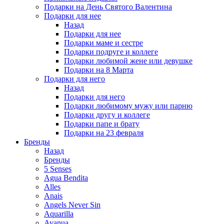
Подарки на День Святого Валентина
Подарки для нее
Назад
Подарки для нее
Подарки маме и сестре
Подарки подруге и коллеге
Подарки любимой жене или девушке
Подарки на 8 Марта
Подарки для него
Назад
Подарки для него
Подарки любимому мужу или парню
Подарки другу и коллеге
Подарки папе и брату
Подарки на 23 февраля
Бренды
Назад
Бренды
5 Senses
Agua Bendita
Alles
Anais
Angels Never Sin
Aquarilla
Avanua