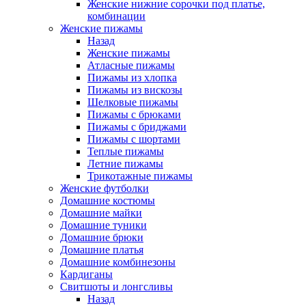
Женские нижние сорочки под платье,
комбинации
Женские пижамы
Назад
Женские пижамы
Атласные пижамы
Пижамы из хлопка
Пижамы из вискозы
Шелковые пижамы
Пижамы с брюками
Пижамы с бриджами
Пижамы с шортами
Теплые пижамы
Летние пижамы
Трикотажные пижамы
Женские футболки
Домашние костюмы
Домашние майки
Домашние туники
Домашние брюки
Домашние платья
Домашние комбинезоны
Кардиганы
Свитшоты и лонгсливы
Назад