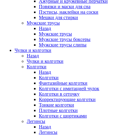
Ажурные и кружевные перчатки
Повязки и маски для сна
Пэстисы, наклейки на соски
Мешки для стирки
Мужские трусы
Назад
Мужские трусы
Мужские трусы боксеры
Мужские трусы слипы
Чулки и колготки
Назад
Чулки и колготки
Колготки
Назад
Колготки
Фантазийные колготки
Колготки с имитацией чулок
Колготки в сеточку
Корректирующие колготки
Тонкие колготки
Плотные колготки
Колготки с шортиками
Легинсы
Назад
Легинсы