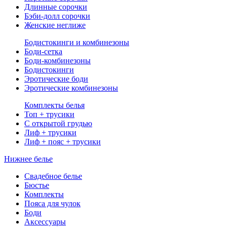
Длинные сорочки
Бэби-долл сорочки
Женские неглиже
Бодистокинги и комбинезоны
Боди-сетка
Боди-комбинезоны
Бодистокинги
Эротические боди
Эротические комбинезоны
Комплекты белья
Топ + трусики
С открытой грудью
Лиф + трусики
Лиф + пояс + трусики
Нижнее белье
Свадебное белье
Бюстье
Комплекты
Пояса для чулок
Боди
Аксессуары