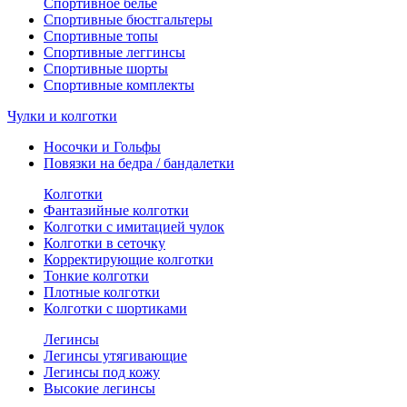
Спортивное белье
Спортивные бюстгальтеры
Спортивные топы
Спортивные леггинсы
Спортивные шорты
Спортивные комплекты
Чулки и колготки
Носочки и Гольфы
Повязки на бедра / бандалетки
Колготки
Фантазийные колготки
Колготки с имитацией чулок
Колготки в сеточку
Корректирующие колготки
Тонкие колготки
Плотные колготки
Колготки с шортиками
Легинсы
Легинсы утягивающие
Легинсы под кожу
Высокие легинсы