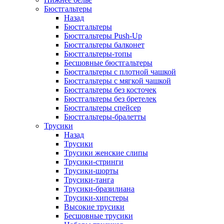
Бюстгальтеры
Назад
Бюстгальтеры
Бюстгальтеры Push-Up
Бюстгальтеры балконет
Бюстгальтеры-топы
Бесшовные бюстгальтеры
Бюстгальтеры с плотной чашкой
Бюстгальтеры с мягкой чашкой
Бюстгальтеры без косточек
Бюстгальтеры без бретелек
Бюстгальтеры спейсер
Бюстгальтеры-бралетты
Трусики
Назад
Трусики
Трусики женские слипы
Трусики-стринги
Трусики-шорты
Трусики-танга
Трусики-бразилиана
Трусики-хипстеры
Высокие трусики
Бесшовные трусики