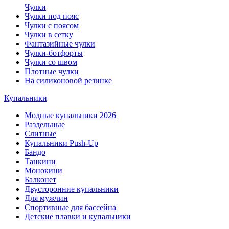
Чулки
Чулки под пояс
Чулки с поясом
Чулки в сетку
Фантазийные чулки
Чулки-ботфорты
Чулки со швом
Плотные чулки
На силиконовой резинке
Купальники
Модные купальники 2026
Раздельные
Слитные
Купальники Push-Up
Бандо
Танкини
Монокини
Балконет
Двусторонние купальники
Для мужчин
Спортивные для бассейна
Детские плавки и купальники