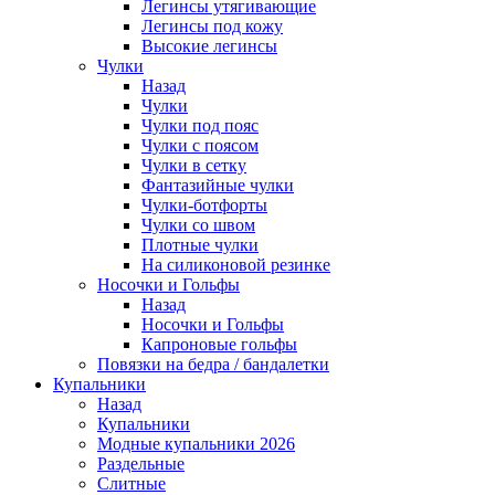
Легинсы утягивающие
Легинсы под кожу
Высокие легинсы
Чулки
Назад
Чулки
Чулки под пояс
Чулки с поясом
Чулки в сетку
Фантазийные чулки
Чулки-ботфорты
Чулки со швом
Плотные чулки
На силиконовой резинке
Носочки и Гольфы
Назад
Носочки и Гольфы
Капроновые гольфы
Повязки на бедра / бандалетки
Купальники
Назад
Купальники
Модные купальники 2026
Раздельные
Слитные