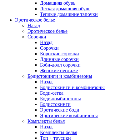
Домашняя обувь
Легкая домашняя обувь
Теплые домашние тапочки
Эротическое белье
Назад
Эротическое белье
Сорочки
Назад
Сорочки
Короткие сорочки
Длинные сорочки
Бэби-долл сорочки
Женские неглиже
Бодистокинги и комбинезоны
Назад
Бодистокинги и комбинезоны
Боди-сетка
Боди-комбинезоны
Бодистокинги
Эротические боди
Эротические комбинезоны
Комплекты белья
Назад
Комплекты белья
Топ + трусики