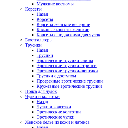
Мужские костюмы
Корсеты
Назад
Корсеты
Корсеты женские вечерние
Кожаные корсеты женские
Корсеты с подвязками для чулок
Бюстгальтеры
Трусики
Назад
Трусики
Эротические трусики-слипы
Эротические трусики-стринги
Эротические трусики-шортики
Трусики с доступом
Прозрачные эротические трусики
Кружевные эротические трусики
Пояса для чулок
Чулки и колготки
Назад
Чулки и колготки
Эротические колготки
Эротические чулки
Женское белье из кожи и латекса
Назад