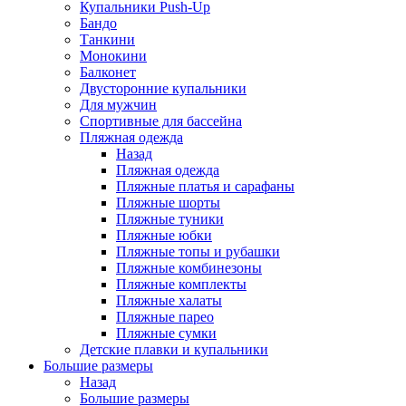
Купальники Push-Up
Бандо
Танкини
Монокини
Балконет
Двусторонние купальники
Для мужчин
Спортивные для бассейна
Пляжная одежда
Назад
Пляжная одежда
Пляжные платья и сарафаны
Пляжные шорты
Пляжные туники
Пляжные юбки
Пляжные топы и рубашки
Пляжные комбинезоны
Пляжные комплекты
Пляжные халаты
Пляжные парео
Пляжные сумки
Детские плавки и купальники
Большие размеры
Назад
Большие размеры