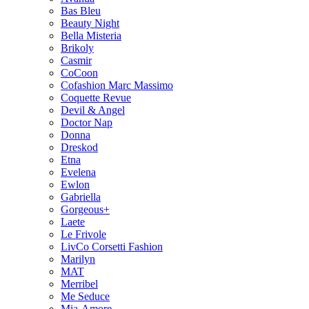
Bas Bleu
Beauty Night
Bella Misteria
Brikoly
Casmir
CoCoon
Cofashion Marc Massimo
Coquette Revue
Devil & Angel
Doctor Nap
Donna
Dreskod
Etna
Evelena
Ewlon
Gabriella
Gorgeous+
Laete
Le Frivole
LivCo Corsetti Fashion
Marilyn
MAT
Merribel
Me Seduce
Mia-Amore