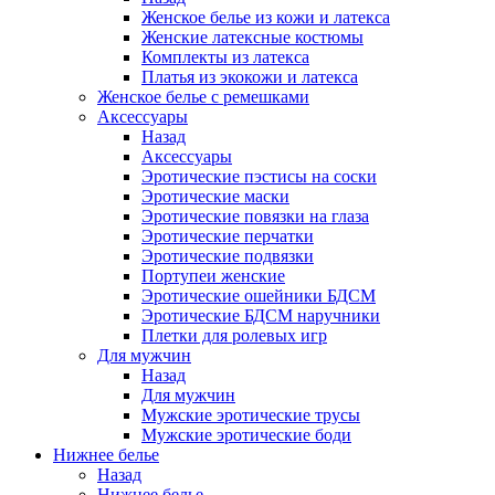
Женское белье из кожи и латекса
Женские латексные костюмы
Комплекты из латекса
Платья из экокожи и латекса
Женское белье с ремешками
Аксессуары
Назад
Аксессуары
Эротические пэстисы на соски
Эротические маски
Эротические повязки на глаза
Эротические перчатки
Эротические подвязки
Портупеи женские
Эротические ошейники БДСМ
Эротические БДСМ наручники
Плетки для ролевых игр
Для мужчин
Назад
Для мужчин
Мужские эротические трусы
Мужские эротические боди
Нижнее белье
Назад
Нижнее белье