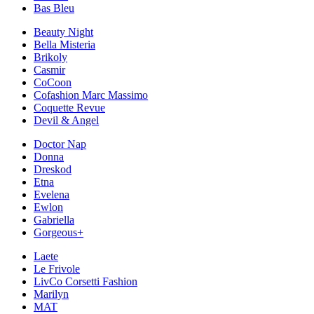
Bas Bleu
Beauty Night
Bella Misteria
Brikoly
Casmir
CoCoon
Cofashion Marc Massimo
Coquette Revue
Devil & Angel
Doctor Nap
Donna
Dreskod
Etna
Evelena
Ewlon
Gabriella
Gorgeous+
Laete
Le Frivole
LivCo Corsetti Fashion
Marilyn
MAT