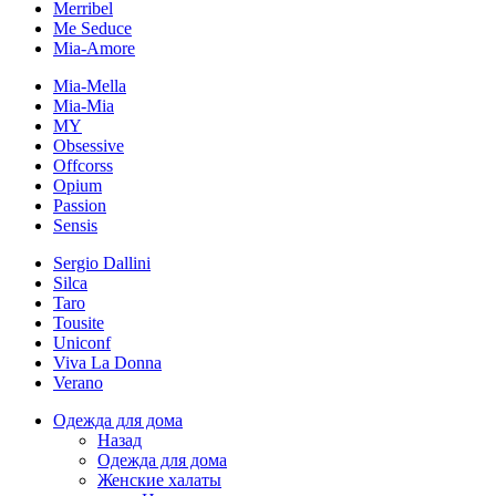
Merribel
Me Seduce
Mia-Amore
Mia-Mella
Mia-Mia
MY
Obsessive
Offcorss
Opium
Passion
Sensis
Sergio Dallini
Silca
Taro
Tousite
Uniconf
Viva La Donna
Verano
Одежда для дома
Назад
Одежда для дома
Женские халаты