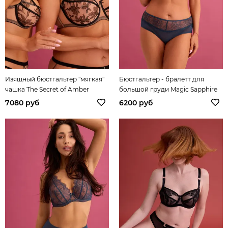
Изящный бюстгальтер "мягкая"
Бюстгальтер - бралетт для
чашка The Secret of Amber
большой груди Magic Sapphire
7080 руб
6200 руб