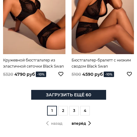
Кружевной бюстгальтер из
Бюстгальтер-бралетт с низким
эластичной сеточки Black Swan
сводом Black Swan
5320
4790 руб
5100
4590 руб
-10%
-10%
ЗАГРУЗИТЬ ЕЩЁ 60
1
2
3
4
назад
вперёд