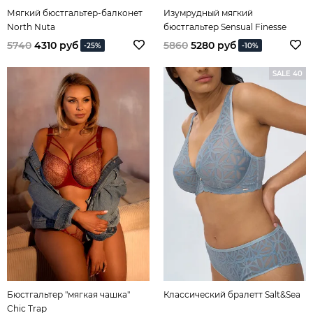
Мягкий бюстгальтер-балконет
Изумрудный мягкий
North Nuta
бюстгальтер Sensual Finesse
5740
4310 руб
5860
5280 руб
-25%
-10%
SALE 40
Бюстгальтер "мягкая чашка"
Классический бралетт Salt&Sea
Chic Trap