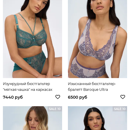
Изумрудный бюстгальтер
Изысканный бюстгальтер-
"мягкая чашка" на каркасах
бралетт Baroque Ultra
Chiara Gold
7440 руб
6500 руб
SALE 10
SALE 10