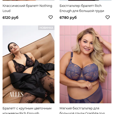
Классический бралетт Nothing
Бюстгальтер-бралетт Rich
Loud
Enough для большой груди
6120 руб
6780 руб
НОВИНКА
Бралетт с крупным цветочным
Мягкий бюстгальтер для
кружевом Rich Enough
большой груди Graphite Irys