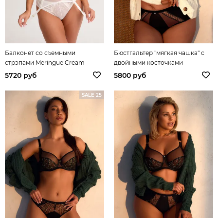
Балконет со съемными
Бюстгальтер "мягкая чашка" с
стрэпами Meringue Cream
двойными косточками
Harmonious Vibrations
5720 руб
5800 руб
SALE 25