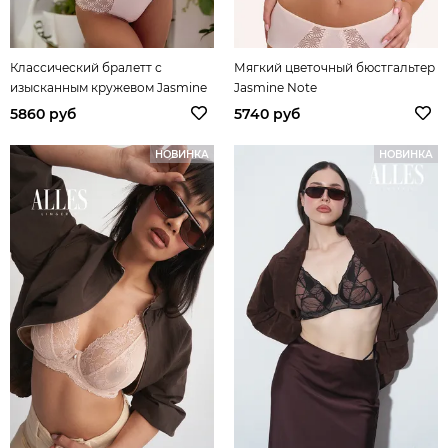
Классический бралетт с
Мягкий цветочный бюстгальтер
изысканным кружевом Jasmine
Jasmine Note
Note
5860 руб
5740 руб
НОВИНКА
НОВИНКА