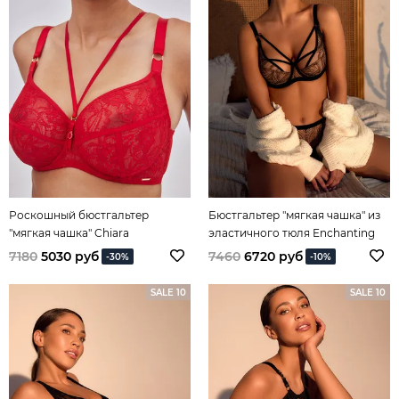
Роскошный бюстгальтер
Бюстгальтер "мягкая чашка" из
"мягкая чашка" Chiara
эластичного тюля Enchanting
Full Moon
7180
5030 руб
7460
6720 руб
-30%
-10%
SALE 10
SALE 10