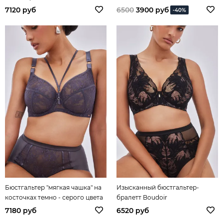
7120 руб
6500
3900 руб
-40%
Бюстгальтер "мягкая чашка" на
Изысканный бюстгальтер-
косточках темно - серого цвета
бралетт Boudoir
Chiara
7180 руб
6520 руб