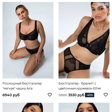
SALE 40
Роскошный бюстгальтер
Бюстгальтер - бралетт с
"мягкая" чашка Aira
цветочным кружевом Ether
6940 руб
5880
3530 руб
-40%