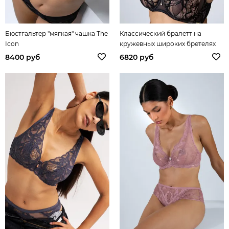
Бюстгальтер "мягкая" чашка The
Классический бралетт на
Icon
кружевных широких бретелях
The Icon
8400 руб
6820 руб