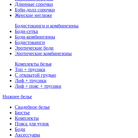
Длинные сорочки
Бэби-долл сорочки
Женские неглиже
Бодистокинги и комбинезоны
Боди-сетка
Боди-комбинезоны
Бодистокинги
Эротические боди
Эротические комбинезоны
Комплекты белья
Топ + трусики
С открытой грудью
Лиф + трусики
Лиф + пояс + трусики
Нижнее белье
Свадебное белье
Бюстье
Комплекты
Пояса для чулок
Боди
Аксессуары