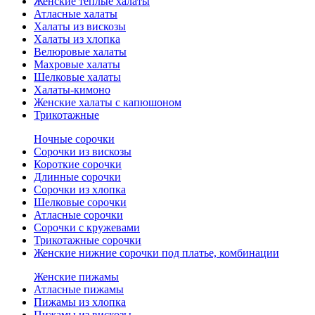
Женские теплые халаты
Атласные халаты
Халаты из вискозы
Халаты из хлопка
Велюровые халаты
Махровые халаты
Шелковые халаты
Халаты-кимоно
Женские халаты с капюшоном
Трикотажные
Ночные сорочки
Сорочки из вискозы
Короткие сорочки
Длинные сорочки
Сорочки из хлопка
Шелковые сорочки
Атласные сорочки
Сорочки с кружевами
Трикотажные сорочки
Женские нижние сорочки под платье, комбинации
Женские пижамы
Атласные пижамы
Пижамы из хлопка
Пижамы из вискозы