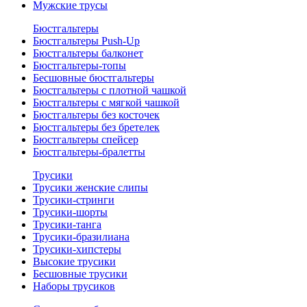
Мужские трусы
Бюстгальтеры
Бюстгальтеры Push-Up
Бюстгальтеры балконет
Бюстгальтеры-топы
Бесшовные бюстгальтеры
Бюстгальтеры с плотной чашкой
Бюстгальтеры с мягкой чашкой
Бюстгальтеры без косточек
Бюстгальтеры без бретелек
Бюстгальтеры спейсер
Бюстгальтеры-бралетты
Трусики
Трусики женские слипы
Трусики-стринги
Трусики-шорты
Трусики-танга
Трусики-бразилиана
Трусики-хипстеры
Высокие трусики
Бесшовные трусики
Наборы трусиков