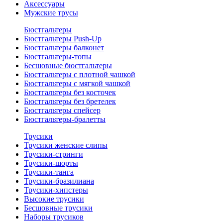
Аксессуары
Мужские трусы
Бюстгальтеры
Бюстгальтеры Push-Up
Бюстгальтеры балконет
Бюстгальтеры-топы
Бесшовные бюстгальтеры
Бюстгальтеры с плотной чашкой
Бюстгальтеры с мягкой чашкой
Бюстгальтеры без косточек
Бюстгальтеры без бретелек
Бюстгальтеры спейсер
Бюстгальтеры-бралетты
Трусики
Трусики женские слипы
Трусики-стринги
Трусики-шорты
Трусики-танга
Трусики-бразилиана
Трусики-хипстеры
Высокие трусики
Бесшовные трусики
Наборы трусиков