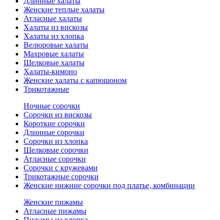
Длинные халаты
Женские теплые халаты
Атласные халаты
Халаты из вискозы
Халаты из хлопка
Велюровые халаты
Махровые халаты
Шелковые халаты
Халаты-кимоно
Женские халаты с капюшоном
Трикотажные
Ночные сорочки
Сорочки из вискозы
Короткие сорочки
Длинные сорочки
Сорочки из хлопка
Шелковые сорочки
Атласные сорочки
Сорочки с кружевами
Трикотажные сорочки
Женские нижние сорочки под платье, комбинации
Женские пижамы
Атласные пижамы
Пижамы из хлопка