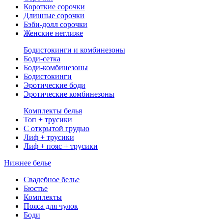
Короткие сорочки
Длинные сорочки
Бэби-долл сорочки
Женские неглиже
Бодистокинги и комбинезоны
Боди-сетка
Боди-комбинезоны
Бодистокинги
Эротические боди
Эротические комбинезоны
Комплекты белья
Топ + трусики
С открытой грудью
Лиф + трусики
Лиф + пояс + трусики
Нижнее белье
Свадебное белье
Бюстье
Комплекты
Пояса для чулок
Боди