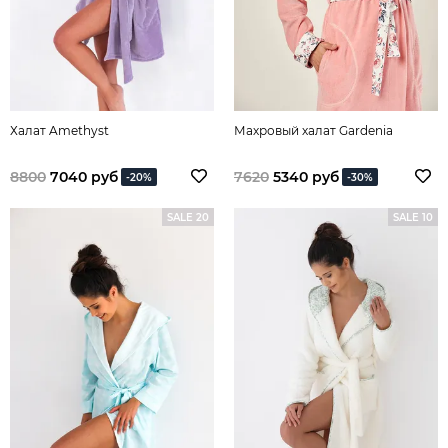
Халат Amethyst
Махровый халат Gardenia
8800
7040 руб
7620
5340 руб
-20%
-30%
SALE 20
SALE 10