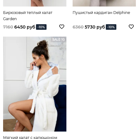
Бирюзовый теплый халат
Пушистый кардиган Delphine
Garden
7160
6450 руб
6360
5730 руб
-10%
-10%
SALE 10
Мягкий халат с капюшоном