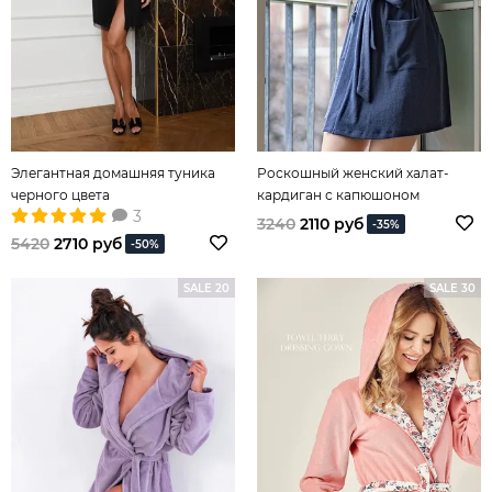
Элегантная домашняя туника
Роскошный женский халат-
черного цвета
кардиган с капюшоном
3
3240
2110 руб
-35%
5420
2710 руб
-50%
SALE 20
SALE 30