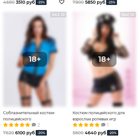
4680
3510 руб
7800
5850 руб
-25%
-25%
SALE 20
SALE 20
Соблазнительный костюм
Костюм полицейского для
полицейского
взрослых ролевых игр
2
1
7620
6100 руб
5800
4640 руб
-20%
-20%