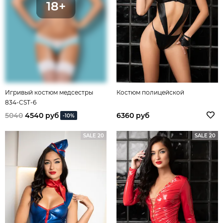
Игривый костюм медсестры
Костюм полицейской
834-CST-6
5040
4540 руб
6360 руб
-10%
SALE 20
SALE 20