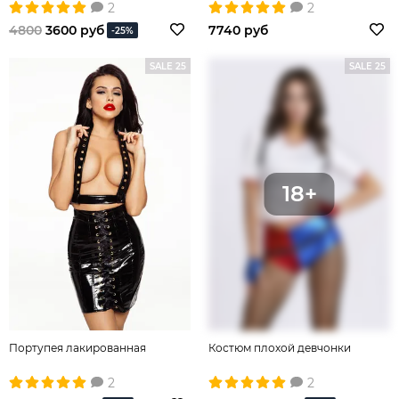
2
2
4800
3600 руб
7740 руб
-25%
SALE 25
SALE 25
Портупея лакированная
Костюм плохой девчонки
2
2