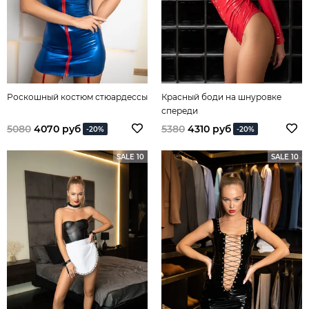
Роскошный костюм стюардессы
Красный боди на шнуровке
спереди
5080
4070 руб
5380
4310 руб
-20%
-20%
SALE 10
SALE 10