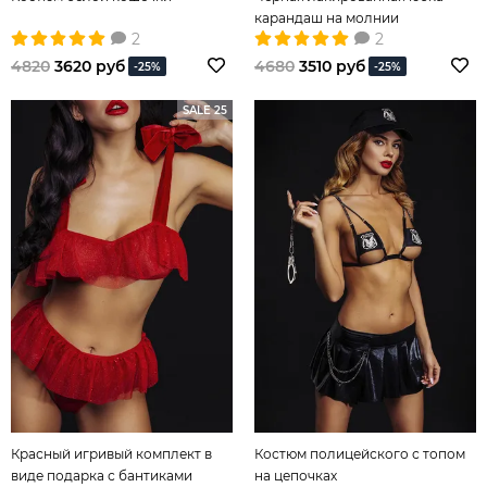
карандаш на молнии
2
2
4820
3620 руб
4680
3510 руб
-25%
-25%
SALE 25
Красный игривый комплект в
Костюм полицейского с топом
виде подарка с бантиками
на цепочках