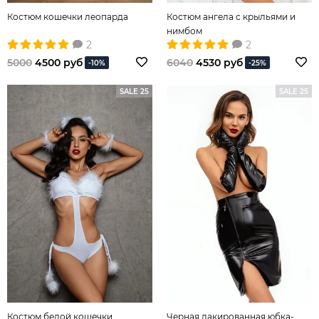
Костюм кошечки леопарда
Костюм ангела с крыльями и
нимбом
2
2
5000
4500 руб
6040
4530 руб
-10%
-25%
SALE 25
SALE 25
Костюм белой кошечки
Черная лакированная юбка-