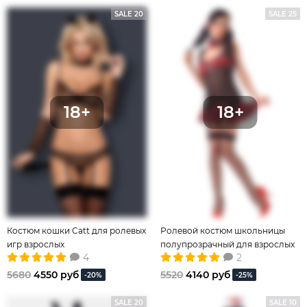
SALE 20
SALE 25
Костюм кошки Catt для ролевых
Ролевой костюм школьницы
игр взрослых
полупрозрачный для взрослых
4
2
эротических игр
5680
4550 руб
5520
4140 руб
-20%
-25%
SALE 20
SALE 10