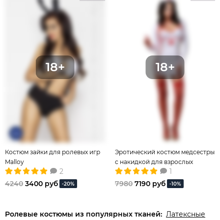
Костюм зайки для ролевых игр
Эротический костюм медсестры
Malloy
с накидкой для взрослых
2
1
сексуальных игр
4240
3400 руб
7980
7190 руб
-20%
-10%
Ролевые костюмы из популярных тканей:
Латексные