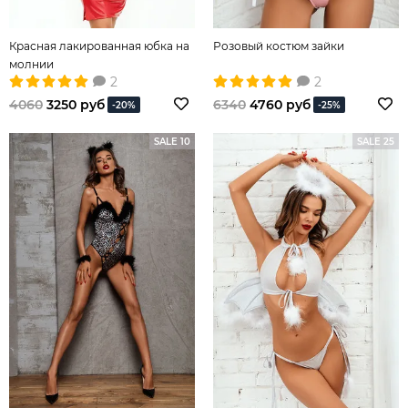
Красная лакированная юбка на
Розовый костюм зайки
молнии
2
2
4060
3250 руб
6340
4760 руб
-20%
-25%
SALE 10
SALE 25