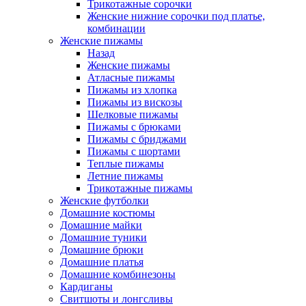
Трикотажные сорочки
Женские нижние сорочки под платье,
комбинации
Женские пижамы
Назад
Женские пижамы
Атласные пижамы
Пижамы из хлопка
Пижамы из вискозы
Шелковые пижамы
Пижамы с брюками
Пижамы с бриджами
Пижамы с шортами
Теплые пижамы
Летние пижамы
Трикотажные пижамы
Женские футболки
Домашние костюмы
Домашние майки
Домашние туники
Домашние брюки
Домашние платья
Домашние комбинезоны
Кардиганы
Свитшоты и лонгсливы