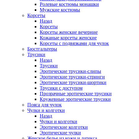
Ролевые костюмы монашки
Мужские костюмы
Корсеты
Назад
Корсеты
Корсеты женские вечерние
Кожаные корсеты женские
Корсеты с подвязками для чулок
Бюстгальтеры
Трусики
Назад
Трусики
Эротические трусики-слипы
Эротические трусики-стринги
Эротические трусики-шортики
Трусики с доступом
Прозрачные эротические трусики
Кружевные эротические трусики
Пояса для чулок
Чулки и колготки
Назад
Чулки и колготки
Эротические колготки
Эротические чулки
Женское белье из кожи и латекса