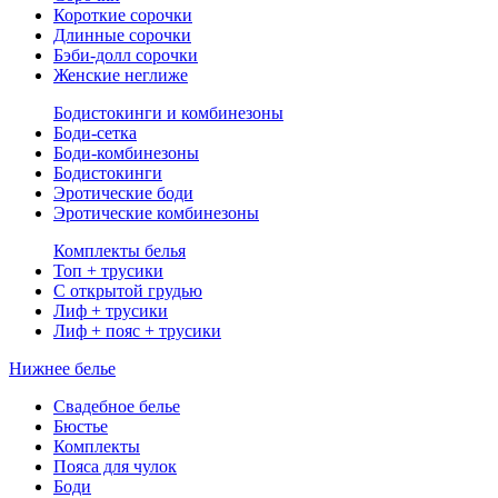
Короткие сорочки
Длинные сорочки
Бэби-долл сорочки
Женские неглиже
Бодистокинги и комбинезоны
Боди-сетка
Боди-комбинезоны
Бодистокинги
Эротические боди
Эротические комбинезоны
Комплекты белья
Топ + трусики
С открытой грудью
Лиф + трусики
Лиф + пояс + трусики
Нижнее белье
Свадебное белье
Бюстье
Комплекты
Пояса для чулок
Боди