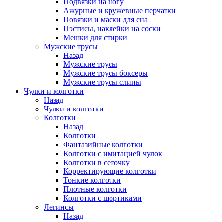
Подвязки на ногу
Ажурные и кружевные перчатки
Повязки и маски для сна
Пэстисы, наклейки на соски
Мешки для стирки
Мужские трусы
Назад
Мужские трусы
Мужские трусы боксеры
Мужские трусы слипы
Чулки и колготки
Назад
Чулки и колготки
Колготки
Назад
Колготки
Фантазийные колготки
Колготки с имитацией чулок
Колготки в сеточку
Корректирующие колготки
Тонкие колготки
Плотные колготки
Колготки с шортиками
Легинсы
Назад