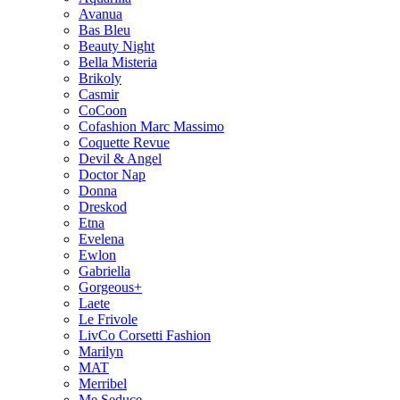
Avanua
Bas Bleu
Beauty Night
Bella Misteria
Brikoly
Casmir
CoCoon
Cofashion Marc Massimo
Coquette Revue
Devil & Angel
Doctor Nap
Donna
Dreskod
Etna
Evelena
Ewlon
Gabriella
Gorgeous+
Laete
Le Frivole
LivCo Corsetti Fashion
Marilyn
MAT
Merribel
Me Seduce