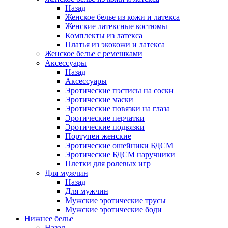
Назад
Женское белье из кожи и латекса
Женские латексные костюмы
Комплекты из латекса
Платья из экокожи и латекса
Женское белье с ремешками
Аксессуары
Назад
Аксессуары
Эротические пэстисы на соски
Эротические маски
Эротические повязки на глаза
Эротические перчатки
Эротические подвязки
Портупеи женские
Эротические ошейники БДСМ
Эротические БДСМ наручники
Плетки для ролевых игр
Для мужчин
Назад
Для мужчин
Мужские эротические трусы
Мужские эротические боди
Нижнее белье
Назад