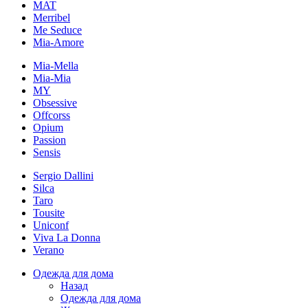
MAT
Merribel
Me Seduce
Mia-Amore
Mia-Mella
Mia-Mia
MY
Obsessive
Offcorss
Opium
Passion
Sensis
Sergio Dallini
Silca
Taro
Tousite
Uniconf
Viva La Donna
Verano
Одежда для дома
Назад
Одежда для дома