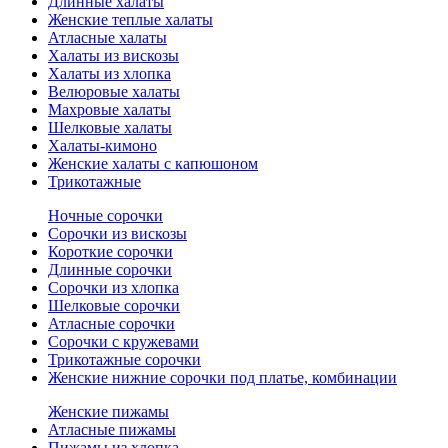
Длинные халаты
Женские теплые халаты
Атласные халаты
Халаты из вискозы
Халаты из хлопка
Велюровые халаты
Махровые халаты
Шелковые халаты
Халаты-кимоно
Женские халаты с капюшоном
Трикотажные
Ночные сорочки
Сорочки из вискозы
Короткие сорочки
Длинные сорочки
Сорочки из хлопка
Шелковые сорочки
Атласные сорочки
Сорочки с кружевами
Трикотажные сорочки
Женские нижние сорочки под платье, комбинации
Женские пижамы
Атласные пижамы
Пижамы из хлопка