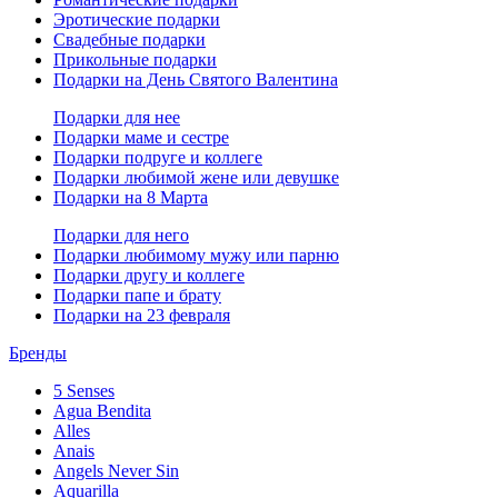
Эротические подарки
Свадебные подарки
Прикольные подарки
Подарки на День Святого Валентина
Подарки для нее
Подарки маме и сестре
Подарки подруге и коллеге
Подарки любимой жене или девушке
Подарки на 8 Марта
Подарки для него
Подарки любимому мужу или парню
Подарки другу и коллеге
Подарки папе и брату
Подарки на 23 февраля
Бренды
5 Senses
Agua Bendita
Alles
Anais
Angels Never Sin
Aquarilla