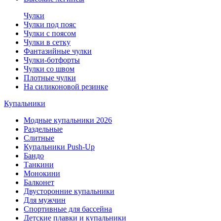
Чулки
Чулки под пояс
Чулки с поясом
Чулки в сетку
Фантазийные чулки
Чулки-ботфорты
Чулки со швом
Плотные чулки
На силиконовой резинке
Купальники
Модные купальники 2026
Раздельные
Слитные
Купальники Push-Up
Бандо
Танкини
Монокини
Балконет
Двусторонние купальники
Для мужчин
Спортивные для бассейна
Детские плавки и купальники