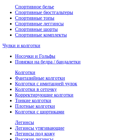
Спортивное белье
Спортивные бюстгальтеры
Спортивные топы
Спортивные леггинсы
Спортивные шорты
Спортивные комплекты
Чулки и колготки
Носочки и Гольфы
Повязки на бедра / бандалетки
Колготки
Фантазийные колготки
Колготки с имитацией чулок
Колготки в сеточку
Корректирующие колготки
Тонкие колготки
Плотные колготки
Колготки с шортиками
Легинсы
Легинсы утягивающие
Легинсы под кожу
Высокие легинсы