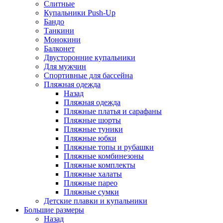
Слитные
Купальники Push-Up
Бандо
Танкини
Монокини
Балконет
Двусторонние купальники
Для мужчин
Спортивные для бассейна
Пляжная одежда
Назад
Пляжная одежда
Пляжные платья и сарафаны
Пляжные шорты
Пляжные туники
Пляжные юбки
Пляжные топы и рубашки
Пляжные комбинезоны
Пляжные комплекты
Пляжные халаты
Пляжные парео
Пляжные сумки
Детские плавки и купальники
Большие размеры
Назад