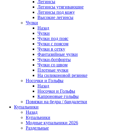
Легинсы
Легинсы утягивающие
Легинсы под кожу
Высокие легинсы
Чулки
Назад
Чулки
Чулки под пояс
Чулки с поясом
Чулки в сетку
Фантазийные чулки
Чулки-ботфорты
Чулки со швом
Плотные чулки
На силиконовой резинке
Носочки и Гольфы
Назад
Носочки и Гольфы
Капроновые гольфы
Повязки на бедра / бандалетки
Купальники
Назад
Купальники
Модные купальники 2026
Раздельные