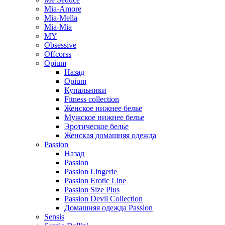
Mia-Amore
Mia-Mella
Mia-Mia
MY
Obsessive
Offcorss
Opium
Назад
Opium
Купальники
Fitness collection
Женское нижнее белье
Мужское нижнее белье
Эротическое белье
Женская домашняя одежда
Passion
Назад
Passion
Passion Lingerie
Passion Erotic Line
Passion Size Plus
Passion Devil Collection
Домашняя одежда Passion
Sensis