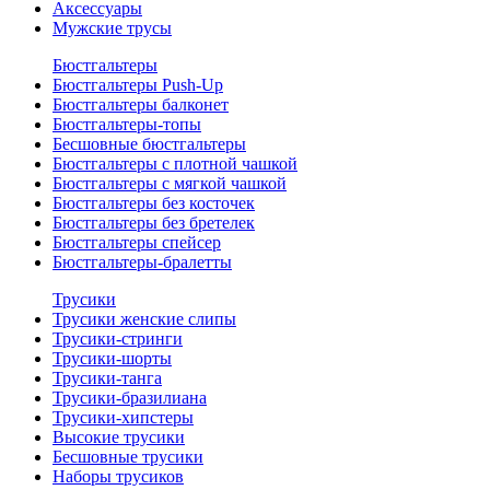
Аксессуары
Мужские трусы
Бюстгальтеры
Бюстгальтеры Push-Up
Бюстгальтеры балконет
Бюстгальтеры-топы
Бесшовные бюстгальтеры
Бюстгальтеры с плотной чашкой
Бюстгальтеры с мягкой чашкой
Бюстгальтеры без косточек
Бюстгальтеры без бретелек
Бюстгальтеры спейсер
Бюстгальтеры-бралетты
Трусики
Трусики женские слипы
Трусики-стринги
Трусики-шорты
Трусики-танга
Трусики-бразилиана
Трусики-хипстеры
Высокие трусики
Бесшовные трусики
Наборы трусиков