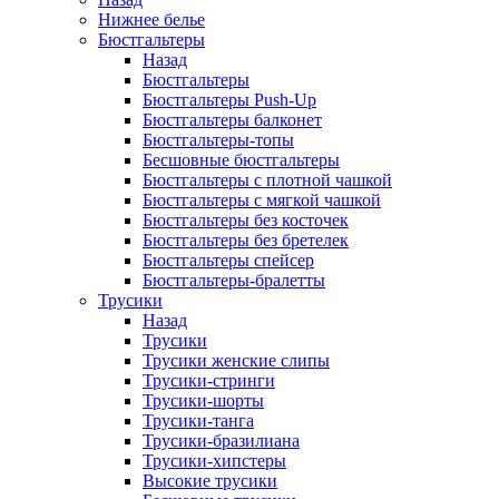
Нижнее белье
Бюстгальтеры
Назад
Бюстгальтеры
Бюстгальтеры Push-Up
Бюстгальтеры балконет
Бюстгальтеры-топы
Бесшовные бюстгальтеры
Бюстгальтеры с плотной чашкой
Бюстгальтеры с мягкой чашкой
Бюстгальтеры без косточек
Бюстгальтеры без бретелек
Бюстгальтеры спейсер
Бюстгальтеры-бралетты
Трусики
Назад
Трусики
Трусики женские слипы
Трусики-стринги
Трусики-шорты
Трусики-танга
Трусики-бразилиана
Трусики-хипстеры
Высокие трусики