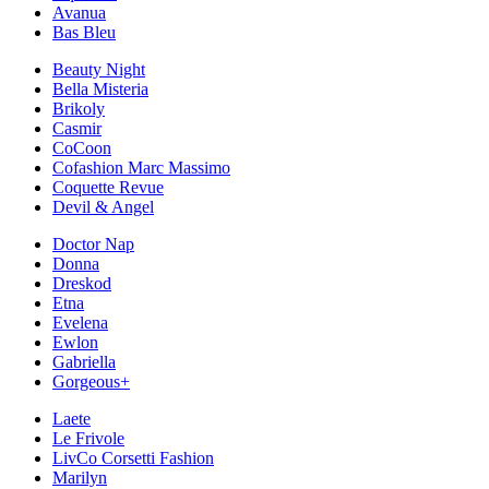
Avanua
Bas Bleu
Beauty Night
Bella Misteria
Brikoly
Casmir
CoCoon
Cofashion Marc Massimo
Coquette Revue
Devil & Angel
Doctor Nap
Donna
Dreskod
Etna
Evelena
Ewlon
Gabriella
Gorgeous+
Laete
Le Frivole
LivCo Corsetti Fashion
Marilyn