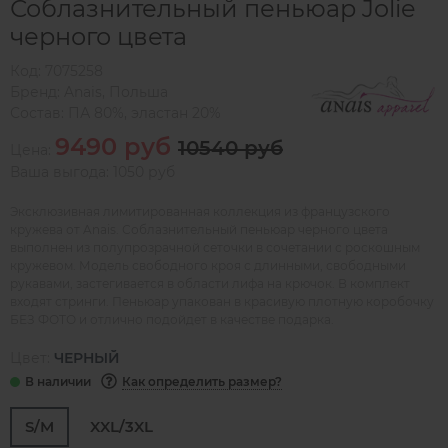
Соблазнительный пеньюар Jolie
черного цвета
Код:
7075258
Бренд:
Anais
,
Польша
Состав:
ПА 80%, эластан 20%
9490 руб
10540 руб
Цена:
Ваша выгода: 1050 руб
Эксклюзивная лимитированная коллекция из французского
кружева от Anais. Соблазнительный пеньюар черного цвета
выполнен из полупрозрачной сеточки в сочетании с роскошным
кружевом. Модель свободного кроя с длинными, свободными
рукавами, застегивается в области лифа на крючок. В комплект
входят стринги. Пеньюар упакован в красивую плотную коробочку
БЕЗ ФОТО и отлично подойдет в качестве подарка.
Цвет:
ЧЕРНЫЙ
Как определить размер?
S/M
XXL/3XL