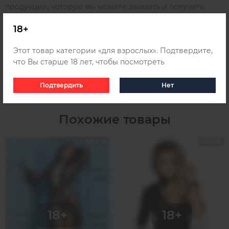
продукции, которую вы можете заказать и получить
удобным для вас способом в любом городе России,
18+
Беларуси и Казахстана, для этого ознакомьтесь с
информацией о
доставке
.
Этот товар категории «для взрослых». Подтвердите,
что Вы старше 18 лет, чтобы посмотреть
Подтвердить
Нет
Похожие товары
SALE 25
SALE 10