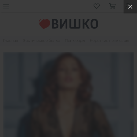
Главная
Эротическое белье
Пеньюары
Короткие пеньюары