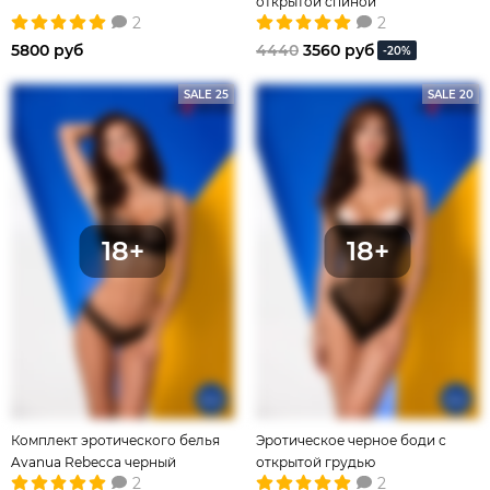
открытой спиной
2
2
5800 руб
4440
3560 руб
-20%
SALE 25
SALE 20
Комплект эротического белья
Эротическое черное боди с
Avanua Rebecca черный
открытой грудью
2
2