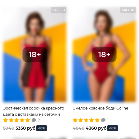
SALE 10
SALE 10
Эротическая сорочка красного
Смелое красное боди Coline
цвета с вставками из сеточки
2
1
5940
5350 руб
4840
4360 руб
-10%
-10%