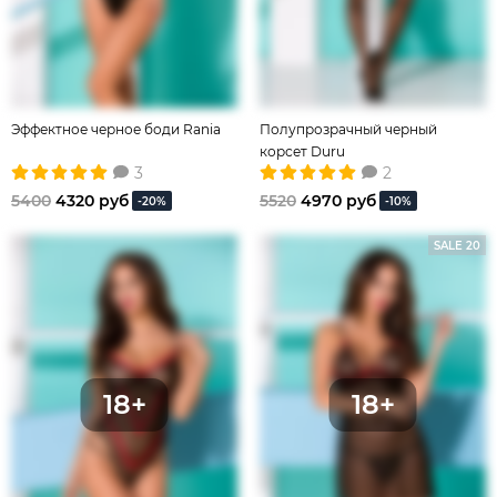
Эффектное черное боди Rania
Полупрозрачный черный
корсет Duru
3
2
5400
4320 руб
5520
4970 руб
-20%
-10%
SALE 20