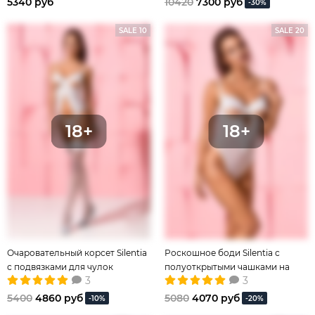
5340 руб
10420
7300 руб
-30%
SALE 10
SALE 20
Очаровательный корсет Silentia
Роскошное боди Silentia с
с подвязками для чулок
полуоткрытыми чашками на
3
3
косточках
5400
4860 руб
5080
4070 руб
-10%
-20%