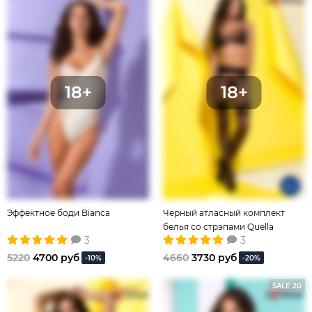
Эффектное боди Bianca
Черный атласный комплект
белья со стрэпами Quella
3
3
5220
4700 руб
4660
3730 руб
-10%
-20%
SALE 20