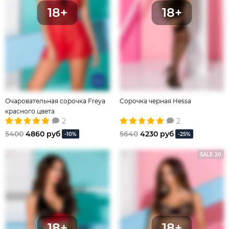
Очаровательная сорочка Freya
Сорочка черная Hessa
красного цвета
2
2
5400
4860 руб
5640
4230 руб
-10%
-25%
SALE 20