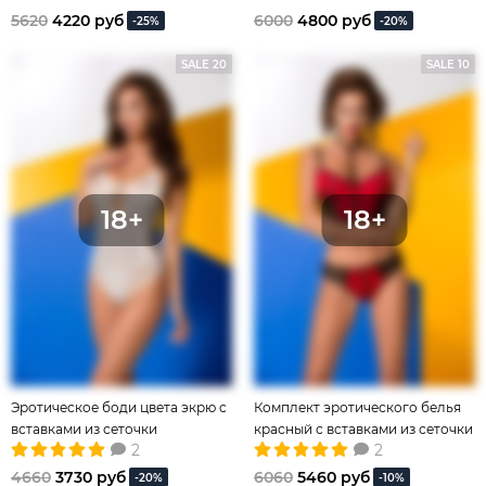
5620
4220 руб
6000
4800 руб
-25%
-20%
SALE 20
SALE 10
Эротическое боди цвета экрю с
Комплект эротического белья
вставками из сеточки
красный с вставками из сеточки
2
2
4660
3730 руб
6060
5460 руб
-20%
-10%