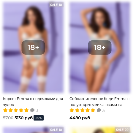
SALE 10
Корсет Emma с подвязками для
Соблазнительное боди Emma с
чулок
полуоткрытыми чашками на
3
3
косточках
5700
5130 руб
4480 руб
-10%
SALE 10
SALE 20