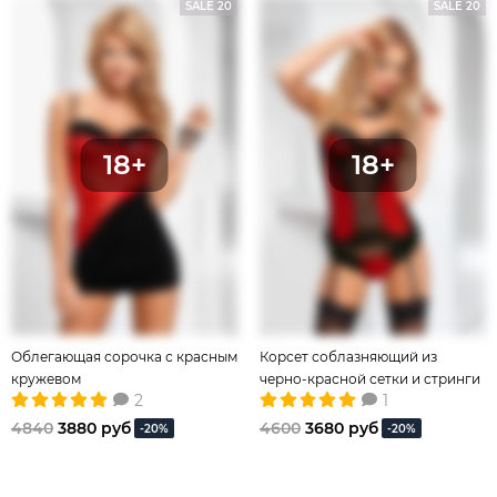
SALE 20
SALE 20
Облегающая сорочка с красным
Корсет соблазняющий из
кружевом
черно-красной сетки и стринги
2
1
4840
3880 руб
4600
3680 руб
-20%
-20%