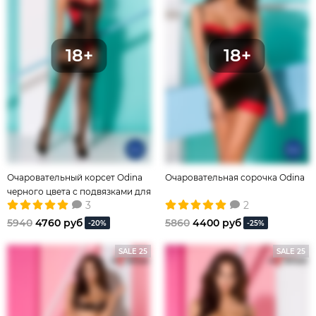
Очаровательный корсет Odina
Очаровательная сорочка Odina
черного цвета с подвязками для
3
2
чулок
5940
4760 руб
5860
4400 руб
-20%
-25%
SALE 25
SALE 25