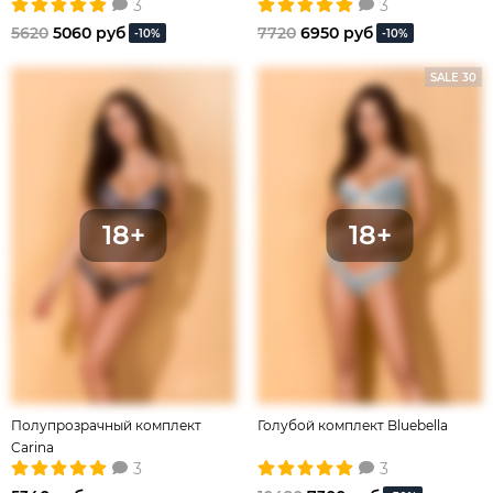
3
3
5620
5060 руб
7720
6950 руб
-10%
-10%
SALE 30
Полупрозрачный комплект
Голубой комплект Bluebella
Carina
3
3