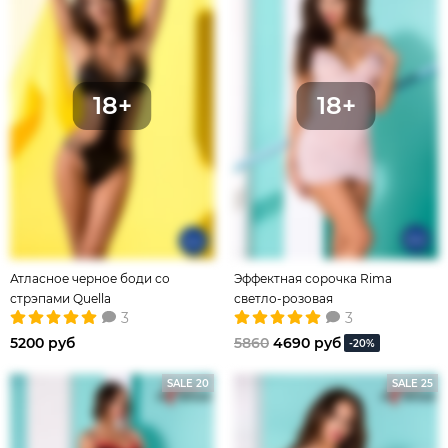
Атласное черное боди со
Эффектная сорочка Rima
стрэпами Quella
светло-розовая
3
3
5200 руб
5860
4690 руб
-20%
SALE 20
SALE 25