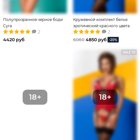
Полупрозрачное черное боди
Кружевной комплект белья
Cyra
эротический красного цвета
2
2
4420 руб
6060
4850 руб
-20%
SALE 10