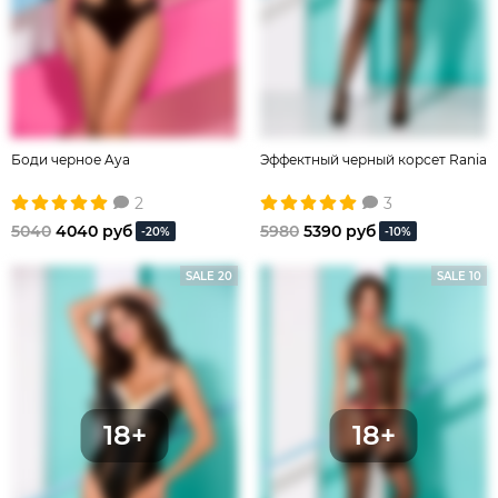
Боди черное Aya
Эффектный черный корсет Rania
2
3
5040
4040 руб
5980
5390 руб
-20%
-10%
SALE 20
SALE 10