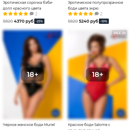
Эротическая сорочка бэби-
Эротическое полупрозрачное
долл красного цвета
боди цвета экрю
2
2
5820
4370 руб
5820
5240 руб
-25%
-10%
SALE 20
Черное женское боди Muriel
Красное боди Salome с