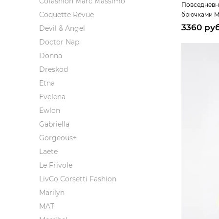
Cofashion Marc Massimo
Повседневн
Coquette Revue
брючками M
3360 ру
Devil & Angel
Doctor Nap
Donna
Dreskod
Etna
Evelena
Ewlon
Gabriella
Gorgeous+
Laete
Le Frivole
LivCo Corsetti Fashion
Marilyn
MAT