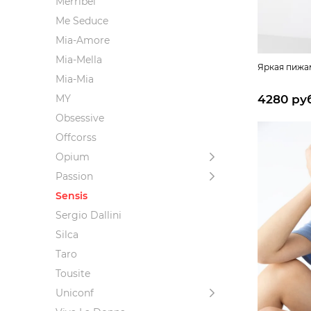
Merribel
Me Seduce
Mia-Amore
Mia-Mella
Яркая пижа
Mia-Mia
4280 ру
MY
Obsessive
Offcorss
Opium
Passion
Sensis
Sergio Dallini
Silca
Taro
Tousite
Uniconf