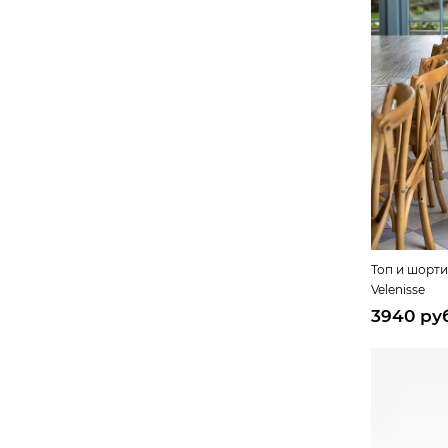
Топ и шорт
Velenisse
3940 ру