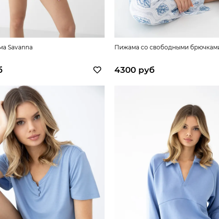
ма Savanna
Пижама со свободными брючками
б
4300 руб