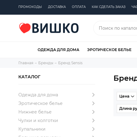
ПРОМОКОДЫ
ДОСТАВКА
ОПЛАТА
КАК СДЕЛАТЬ ЗАКАЗ
ЧА
ОДЕЖДА ДЛЯ ДОМА
ЭРОТИЧЕСКОЕ БЕЛЬЕ
Главная
Бренды
Бренд Sensis
Бренд
КАТАЛОГ
Одежда для дома
Цена
Эротическое белье
Длина ру
Нижнее белье
Чулки и колготки
Купальники