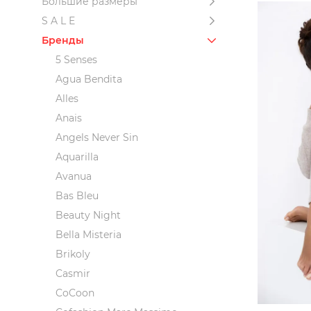
Большие размеры
S A L E
Бренды
5 Senses
Agua Bendita
Alles
Anais
Angels Never Sin
Aquarilla
Avanua
Bas Bleu
Beauty Night
Bella Misteria
Brikoly
Casmir
CoCoon