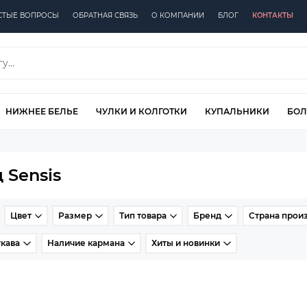
СТЫЕ ВОПРОСЫ
ОБРАТНАЯ СВЯЗЬ
О КОМПАНИИ
БЛОГ
КОНТАКТЫ
НИЖНЕЕ БЕЛЬЕ
ЧУЛКИ И КОЛГОТКИ
КУПАЛЬНИКИ
БОЛ
 Sensis
Цвет
Размер
Тип товара
Бренд
Страна прои
кава
Наличие кармана
Хиты и новинки