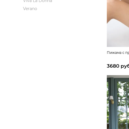
Viva La Donna
Verano
Пижама с п
3680 ру