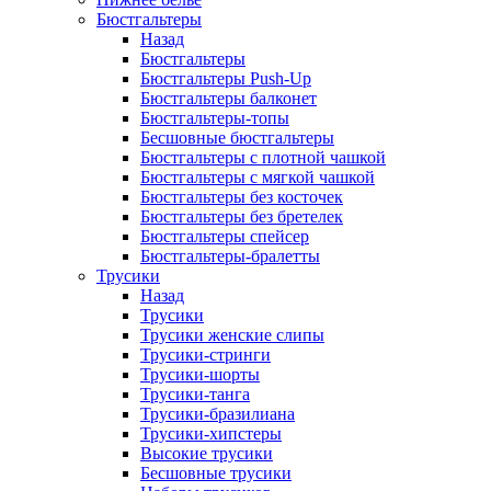
Бюстгальтеры
Назад
Бюстгальтеры
Бюстгальтеры Push-Up
Бюстгальтеры балконет
Бюстгальтеры-топы
Бесшовные бюстгальтеры
Бюстгальтеры с плотной чашкой
Бюстгальтеры с мягкой чашкой
Бюстгальтеры без косточек
Бюстгальтеры без бретелек
Бюстгальтеры спейсер
Бюстгальтеры-бралетты
Трусики
Назад
Трусики
Трусики женские слипы
Трусики-стринги
Трусики-шорты
Трусики-танга
Трусики-бразилиана
Трусики-хипстеры
Высокие трусики
Бесшовные трусики