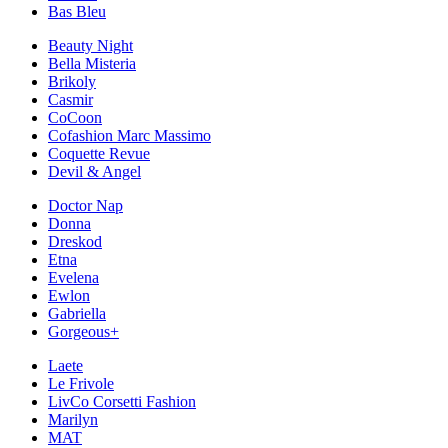
Bas Bleu
Beauty Night
Bella Misteria
Brikoly
Casmir
CoCoon
Cofashion Marc Massimo
Coquette Revue
Devil & Angel
Doctor Nap
Donna
Dreskod
Etna
Evelena
Ewlon
Gabriella
Gorgeous+
Laete
Le Frivole
LivCo Corsetti Fashion
Marilyn
MAT