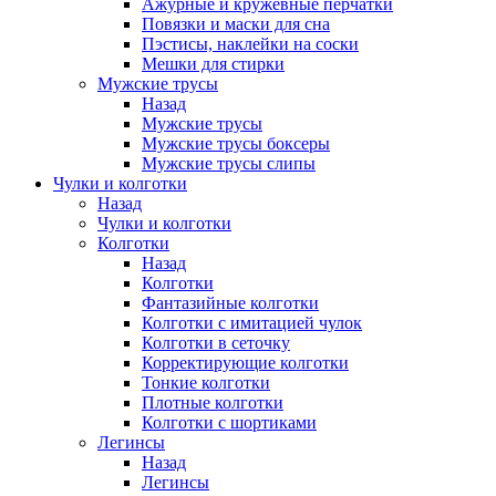
Ажурные и кружевные перчатки
Повязки и маски для сна
Пэстисы, наклейки на соски
Мешки для стирки
Мужские трусы
Назад
Мужские трусы
Мужские трусы боксеры
Мужские трусы слипы
Чулки и колготки
Назад
Чулки и колготки
Колготки
Назад
Колготки
Фантазийные колготки
Колготки с имитацией чулок
Колготки в сеточку
Корректирующие колготки
Тонкие колготки
Плотные колготки
Колготки с шортиками
Легинсы
Назад
Легинсы