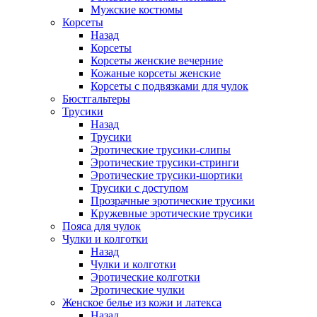
Мужские костюмы
Корсеты
Назад
Корсеты
Корсеты женские вечерние
Кожаные корсеты женские
Корсеты с подвязками для чулок
Бюстгальтеры
Трусики
Назад
Трусики
Эротические трусики-слипы
Эротические трусики-стринги
Эротические трусики-шортики
Трусики с доступом
Прозрачные эротические трусики
Кружевные эротические трусики
Пояса для чулок
Чулки и колготки
Назад
Чулки и колготки
Эротические колготки
Эротические чулки
Женское белье из кожи и латекса
Назад