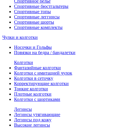
Спортивное белье
Спортивные бюстгальтеры
Спортивные топы
Спортивные леггинсы
Спортивные шорты
Спортивные комплекты
Чулки и колготки
Носочки и Гольфы
Повязки на бедра / бандалетки
Колготки
Фантазийные колготки
Колготки с имитацией чулок
Колготки в сеточку
Корректирующие колготки
Тонкие колготки
Плотные колготки
Колготки с шортиками
Легинсы
Легинсы утягивающие
Легинсы под кожу
Высокие легинсы