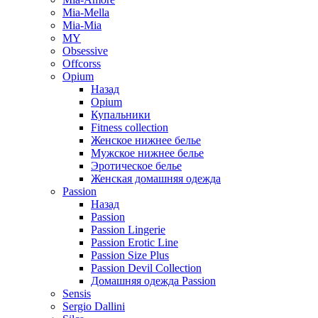
Mia-Mella
Mia-Mia
MY
Obsessive
Offcorss
Opium
Назад
Opium
Купальники
Fitness collection
Женское нижнее белье
Мужское нижнее белье
Эротическое белье
Женская домашняя одежда
Passion
Назад
Passion
Passion Lingerie
Passion Erotic Line
Passion Size Plus
Passion Devil Collection
Домашняя одежда Passion
Sensis
Sergio Dallini