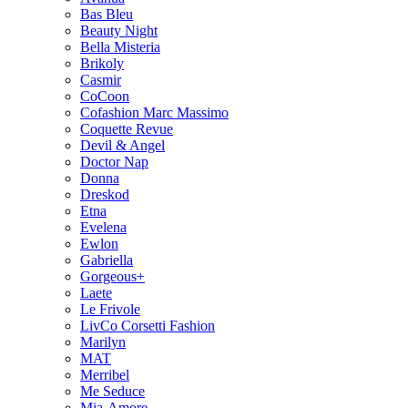
Bas Bleu
Beauty Night
Bella Misteria
Brikoly
Casmir
CoCoon
Cofashion Marc Massimo
Coquette Revue
Devil & Angel
Doctor Nap
Donna
Dreskod
Etna
Evelena
Ewlon
Gabriella
Gorgeous+
Laete
Le Frivole
LivCo Corsetti Fashion
Marilyn
MAT
Merribel
Me Seduce
Mia-Amore