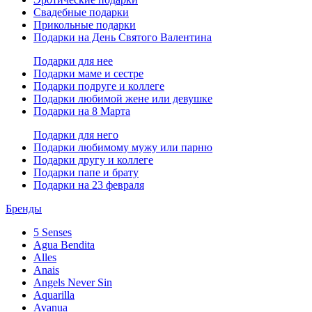
Свадебные подарки
Прикольные подарки
Подарки на День Святого Валентина
Подарки для нее
Подарки маме и сестре
Подарки подруге и коллеге
Подарки любимой жене или девушке
Подарки на 8 Марта
Подарки для него
Подарки любимому мужу или парню
Подарки другу и коллеге
Подарки папе и брату
Подарки на 23 февраля
Бренды
5 Senses
Agua Bendita
Alles
Anais
Angels Never Sin
Aquarilla
Avanua