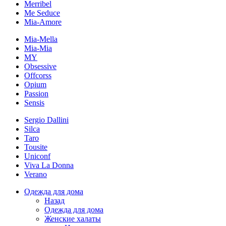
Merribel
Me Seduce
Mia-Amore
Mia-Mella
Mia-Mia
MY
Obsessive
Offcorss
Opium
Passion
Sensis
Sergio Dallini
Silca
Taro
Tousite
Uniconf
Viva La Donna
Verano
Одежда для дома
Назад
Одежда для дома
Женские халаты