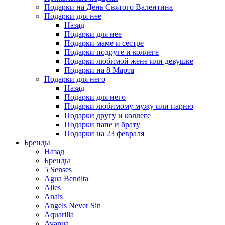
Подарки на День Святого Валентина
Подарки для нее
Назад
Подарки для нее
Подарки маме и сестре
Подарки подруге и коллеге
Подарки любимой жене или девушке
Подарки на 8 Марта
Подарки для него
Назад
Подарки для него
Подарки любимому мужу или парню
Подарки другу и коллеге
Подарки папе и брату
Подарки на 23 февраля
Бренды
Назад
Бренды
5 Senses
Agua Bendita
Alles
Anais
Angels Never Sin
Aquarilla
Avanua