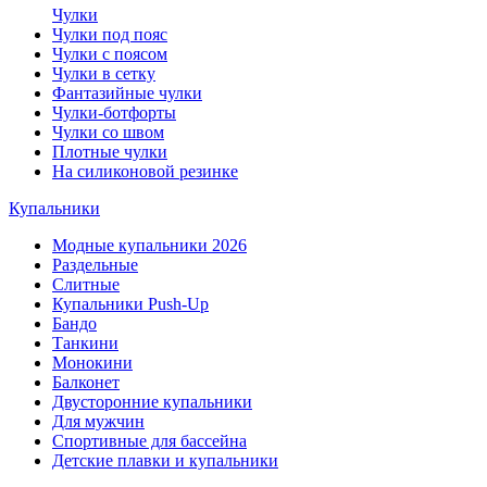
Чулки
Чулки под пояс
Чулки с поясом
Чулки в сетку
Фантазийные чулки
Чулки-ботфорты
Чулки со швом
Плотные чулки
На силиконовой резинке
Купальники
Модные купальники 2026
Раздельные
Слитные
Купальники Push-Up
Бандо
Танкини
Монокини
Балконет
Двусторонние купальники
Для мужчин
Спортивные для бассейна
Детские плавки и купальники