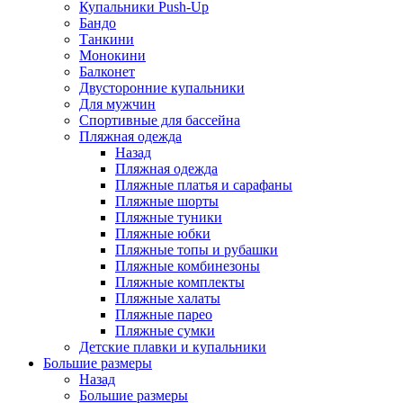
Купальники Push-Up
Бандо
Танкини
Монокини
Балконет
Двусторонние купальники
Для мужчин
Спортивные для бассейна
Пляжная одежда
Назад
Пляжная одежда
Пляжные платья и сарафаны
Пляжные шорты
Пляжные туники
Пляжные юбки
Пляжные топы и рубашки
Пляжные комбинезоны
Пляжные комплекты
Пляжные халаты
Пляжные парео
Пляжные сумки
Детские плавки и купальники
Большие размеры
Назад
Большие размеры