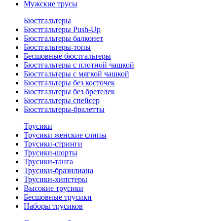
Мужские трусы
Бюстгальтеры
Бюстгальтеры Push-Up
Бюстгальтеры балконет
Бюстгальтеры-топы
Бесшовные бюстгальтеры
Бюстгальтеры с плотной чашкой
Бюстгальтеры с мягкой чашкой
Бюстгальтеры без косточек
Бюстгальтеры без бретелек
Бюстгальтеры спейсер
Бюстгальтеры-бралетты
Трусики
Трусики женские слипы
Трусики-стринги
Трусики-шорты
Трусики-танга
Трусики-бразилиана
Трусики-хипстеры
Высокие трусики
Бесшовные трусики
Наборы трусиков