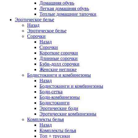
Домашняя обувь
Легкая домашняя обувь
Теплые домашние тапочки
Эротическое белье
Назад
Эротическое белье
Сорочки
Назад
Сорочки
Короткие сорочки
Длинные сорочки
Бэби-долл сорочки
Женские неглиже
Бодистокинги и комбинезоны
Назад
Бодистокинги и комбинезоны
Боди-сетка
Боди-комбинезоны
Бодистокинги
Эротические боди
Эротические комбинезоны
Комплекты белья
Назад
Комплекты белья
Топ + трусики