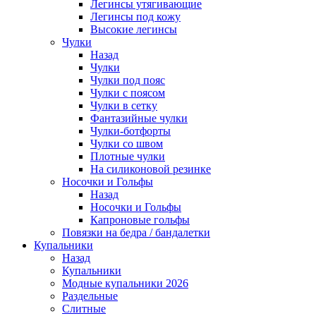
Легинсы утягивающие
Легинсы под кожу
Высокие легинсы
Чулки
Назад
Чулки
Чулки под пояс
Чулки с поясом
Чулки в сетку
Фантазийные чулки
Чулки-ботфорты
Чулки со швом
Плотные чулки
На силиконовой резинке
Носочки и Гольфы
Назад
Носочки и Гольфы
Капроновые гольфы
Повязки на бедра / бандалетки
Купальники
Назад
Купальники
Модные купальники 2026
Раздельные
Слитные