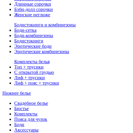
Длинные сорочки
Бэби-долл сорочки
Женские неглиже
Бодистокинги и комбинезоны
Боди-сетка
Боди-комбинезоны
Бодистокинги
Эротические боди
Эротические комбинезоны
Комплекты белья
Топ + трусики
С открытой грудью
Лиф + трусики
Лиф + пояс + трусики
Нижнее белье
Свадебное белье
Бюстье
Комплекты
Пояса для чулок
Боди
Аксессуары