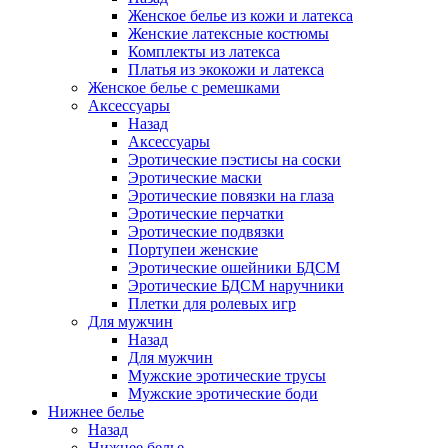
Женское белье из кожи и латекса
Женские латексные костюмы
Комплекты из латекса
Платья из экокожи и латекса
Женское белье с ремешками
Аксессуары
Назад
Аксессуары
Эротические пэстисы на соски
Эротические маски
Эротические повязки на глаза
Эротические перчатки
Эротические подвязки
Портупеи женские
Эротические ошейники БДСМ
Эротические БДСМ наручники
Плетки для ролевых игр
Для мужчин
Назад
Для мужчин
Мужские эротические трусы
Мужские эротические боди
Нижнее белье
Назад
Нижнее белье