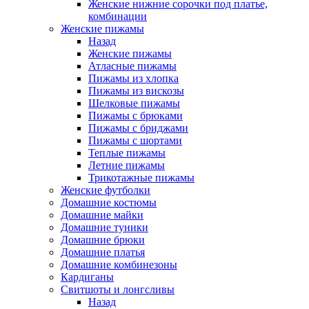
Женские нижние сорочки под платье,
комбинации
Женские пижамы
Назад
Женские пижамы
Атласные пижамы
Пижамы из хлопка
Пижамы из вискозы
Шелковые пижамы
Пижамы с брюками
Пижамы с бриджами
Пижамы с шортами
Теплые пижамы
Летние пижамы
Трикотажные пижамы
Женские футболки
Домашние костюмы
Домашние майки
Домашние туники
Домашние брюки
Домашние платья
Домашние комбинезоны
Кардиганы
Свитшоты и лонгсливы
Назад