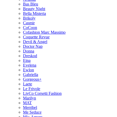
Bas Bleu
Beauty Night
Bella Misteria
Brikoly
Casmir
CoCoon
Cofashion Marc Massimo
Coquette Revue
Devil & Angel
Doctor Nap
Donna
Dreskod
Etna
Evelena
Ewlon
Gabriella
Gorgeous+
Laete
Le Frivole
LivCo Corsetti Fashion
Marilyn
MAT
Merribel
Me Seduce
Mia-Amore