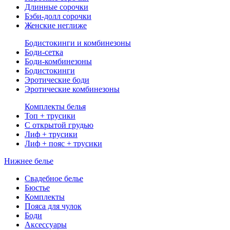
Длинные сорочки
Бэби-долл сорочки
Женские неглиже
Бодистокинги и комбинезоны
Боди-сетка
Боди-комбинезоны
Бодистокинги
Эротические боди
Эротические комбинезоны
Комплекты белья
Топ + трусики
С открытой грудью
Лиф + трусики
Лиф + пояс + трусики
Нижнее белье
Свадебное белье
Бюстье
Комплекты
Пояса для чулок
Боди
Аксессуары