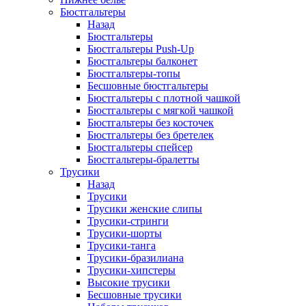
Бюстгальтеры
Назад
Бюстгальтеры
Бюстгальтеры Push-Up
Бюстгальтеры балконет
Бюстгальтеры-топы
Бесшовные бюстгальтеры
Бюстгальтеры с плотной чашкой
Бюстгальтеры с мягкой чашкой
Бюстгальтеры без косточек
Бюстгальтеры без бретелек
Бюстгальтеры спейсер
Бюстгальтеры-бралетты
Трусики
Назад
Трусики
Трусики женские слипы
Трусики-стринги
Трусики-шорты
Трусики-танга
Трусики-бразилиана
Трусики-хипстеры
Высокие трусики
Бесшовные трусики