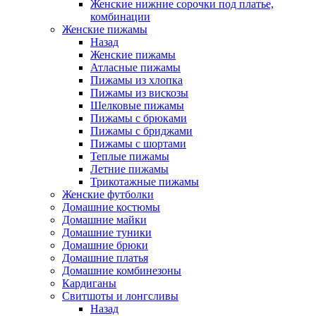
Женские нижние сорочки под платье,
комбинации
Женские пижамы
Назад
Женские пижамы
Атласные пижамы
Пижамы из хлопка
Пижамы из вискозы
Шелковые пижамы
Пижамы с брюками
Пижамы с бриджами
Пижамы с шортами
Теплые пижамы
Летние пижамы
Трикотажные пижамы
Женские футболки
Домашние костюмы
Домашние майки
Домашние туники
Домашние брюки
Домашние платья
Домашние комбинезоны
Кардиганы
Свитшоты и лонгсливы
Назад