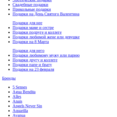
Свадебные подарки
Прикольные подарки
Подарки на День Святого Валентина
Подарки для нее
Подарки маме и сестре
Подарки подруге и коллеге
Подарки любимой жене или девушке
Подарки на 8 Марта
Подарки для него
Подарки любимому мужу или парню
Подарки другу и коллеге
Подарки папе и брату
Подарки на 23 февраля
Бренды
5 Senses
Agua Bendita
Alles
Anais
Angels Never Sin
Aquarilla
Avanua