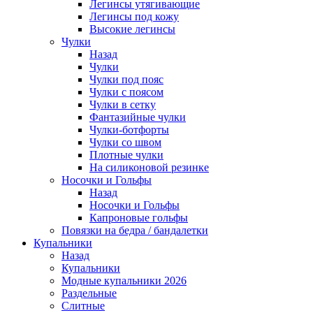
Легинсы утягивающие
Легинсы под кожу
Высокие легинсы
Чулки
Назад
Чулки
Чулки под пояс
Чулки с поясом
Чулки в сетку
Фантазийные чулки
Чулки-ботфорты
Чулки со швом
Плотные чулки
На силиконовой резинке
Носочки и Гольфы
Назад
Носочки и Гольфы
Капроновые гольфы
Повязки на бедра / бандалетки
Купальники
Назад
Купальники
Модные купальники 2026
Раздельные
Слитные