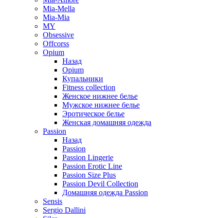
Mia-Mella
Mia-Mia
MY
Obsessive
Offcorss
Opium
Назад
Opium
Купальники
Fitness collection
Женское нижнее белье
Мужское нижнее белье
Эротическое белье
Женская домашняя одежда
Passion
Назад
Passion
Passion Lingerie
Passion Erotic Line
Passion Size Plus
Passion Devil Collection
Домашняя одежда Passion
Sensis
Sergio Dallini