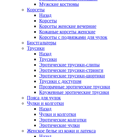
Мужские костюмы
Корсеты
Назад
Корсеты
Корсеты женские вечерние
Кожаные корсеты женские
Корсеты с подвязками для чулок
Бюстгальтеры
Трусики
Назад
Трусики
Эротические трусики-слипы
Эротические трусики-стринги
Эротические трусики-шортики
Трусики с доступом
Прозрачные эротические трусики
Кружевные эротические трусики
Пояса для чулок
Чулки и колготки
Назад
Чулки и колготки
Эротические колготки
Эротические чулки
Женское белье из кожи и латекса
Назад