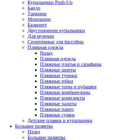
Купальники Push-Up
Бандо
Танкини
Монокини
Балконет
Двусторонние купальники
Для мужчин
Спортивные для бассейна
Пляжная одежда
Назад
Пляжная одежда
Пляжные платья и сарафаны
Пляжные шорты
Пляжные туники
Пляжные юбки
Пляжные топы и рубашки
Пляжные комбинезоны
Пляжные комплекты
Пляжные халаты
Пляжные парео
Пляжные сумки
Детские плавки и купальники
Большие размеры
Назад
Большие размеры