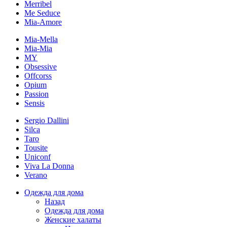
Merribel
Me Seduce
Mia-Amore
Mia-Mella
Mia-Mia
MY
Obsessive
Offcorss
Opium
Passion
Sensis
Sergio Dallini
Silca
Taro
Tousite
Uniconf
Viva La Donna
Verano
Одежда для дома
Назад
Одежда для дома
Женские халаты