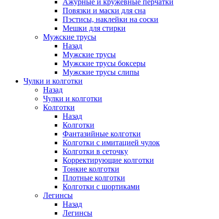
Ажурные и кружевные перчатки
Повязки и маски для сна
Пэстисы, наклейки на соски
Мешки для стирки
Мужские трусы
Назад
Мужские трусы
Мужские трусы боксеры
Мужские трусы слипы
Чулки и колготки
Назад
Чулки и колготки
Колготки
Назад
Колготки
Фантазийные колготки
Колготки с имитацией чулок
Колготки в сеточку
Корректирующие колготки
Тонкие колготки
Плотные колготки
Колготки с шортиками
Легинсы
Назад
Легинсы