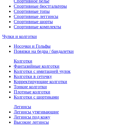
Спортивное белье
Спортивные бюстгальтеры
Спортивные топы
Спортивные леггинсы
Спортивные шорты
Спортивные комплекты
Чулки и колготки
Носочки и Гольфы
Повязки на бедра / бандалетки
Колготки
Фантазийные колготки
Колготки с имитацией чулок
Колготки в сеточку
Корректирующие колготки
Тонкие колготки
Плотные колготки
Колготки с шортиками
Легинсы
Легинсы утягивающие
Легинсы под кожу
Высокие легинсы