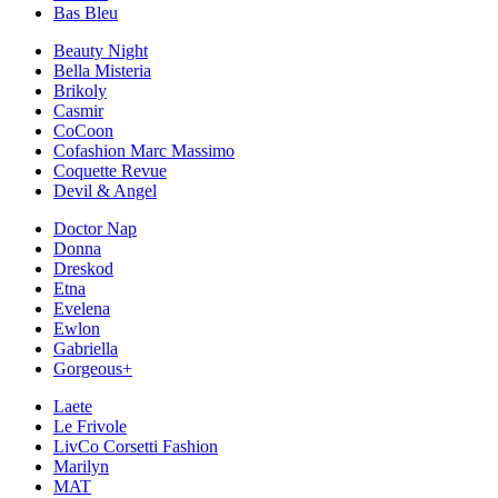
Bas Bleu
Beauty Night
Bella Misteria
Brikoly
Casmir
CoCoon
Cofashion Marc Massimo
Coquette Revue
Devil & Angel
Doctor Nap
Donna
Dreskod
Etna
Evelena
Ewlon
Gabriella
Gorgeous+
Laete
Le Frivole
LivCo Corsetti Fashion
Marilyn
MAT