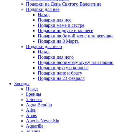
Подарки на День Святого Валентина
Подарки для нее
Назад
Подарки для нее
Подарки маме и сестре
Подарки подруге и коллеге
Подарки любимой жене или девушке
Подарки на 8 Марта
Подарки для него
Назад
Подарки для него
Подарки любимому мужу или парню
Подарки другу и коллеге
Подарки папе и брату
Подарки на 23 февраля
Бренды
Назад
Бренды
5 Senses
Agua Bendita
Alles
Anais
Angels Never Sin
Aquarilla
Avanua