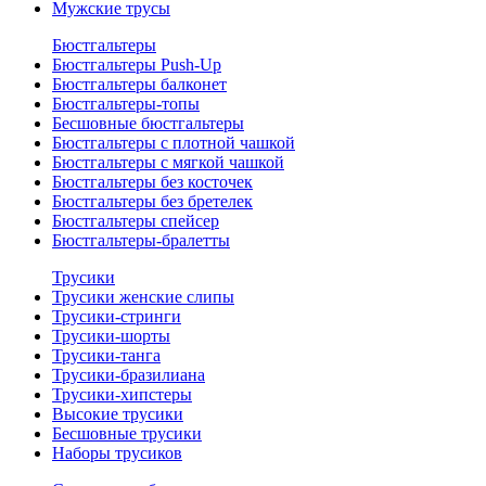
Мужские трусы
Бюстгальтеры
Бюстгальтеры Push-Up
Бюстгальтеры балконет
Бюстгальтеры-топы
Бесшовные бюстгальтеры
Бюстгальтеры с плотной чашкой
Бюстгальтеры с мягкой чашкой
Бюстгальтеры без косточек
Бюстгальтеры без бретелек
Бюстгальтеры спейсер
Бюстгальтеры-бралетты
Трусики
Трусики женские слипы
Трусики-стринги
Трусики-шорты
Трусики-танга
Трусики-бразилиана
Трусики-хипстеры
Высокие трусики
Бесшовные трусики
Наборы трусиков