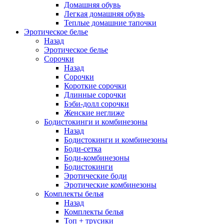
Домашняя обувь
Легкая домашняя обувь
Теплые домашние тапочки
Эротическое белье
Назад
Эротическое белье
Сорочки
Назад
Сорочки
Короткие сорочки
Длинные сорочки
Бэби-долл сорочки
Женские неглиже
Бодистокинги и комбинезоны
Назад
Бодистокинги и комбинезоны
Боди-сетка
Боди-комбинезоны
Бодистокинги
Эротические боди
Эротические комбинезоны
Комплекты белья
Назад
Комплекты белья
Топ + трусики