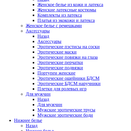
Женское белье из кожи и латекса
Женские латексные костюмы
Комплекты из латекса
Платья из экокожи и латекса
Женское белье с ремешками
Аксессуары
Назад
Аксессуары
Эротические пэстисы на соски
Эротические маски
Эротические повязки на глаза
Эротические перчатки
Эротические подвязки
Портупеи женские
Эротические ошейники БДСМ
Эротические БДСМ наручники
Плетки для ролевых игр
Для мужчин
Назад
Для мужчин
Мужские эротические трусы
Мужские эротические боди
Нижнее белье
Назад
Нижнее белье