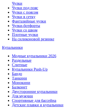
Чулки
Чулки под пояс
Чулки с поясом
Чулки в сетку
Фантазийные чулки
Чулки-ботфорты
Чулки со швом
Плотные чулки
На силиконовой резинке
Купальники
Модные купальники 2026
Раздельные
Слитные
Купальники Push-Up
Бандо
Танкини
Монокини
Балконет
Двусторонние купальники
Для мужчин
Спортивные для бассейна
Детские плавки и купальники