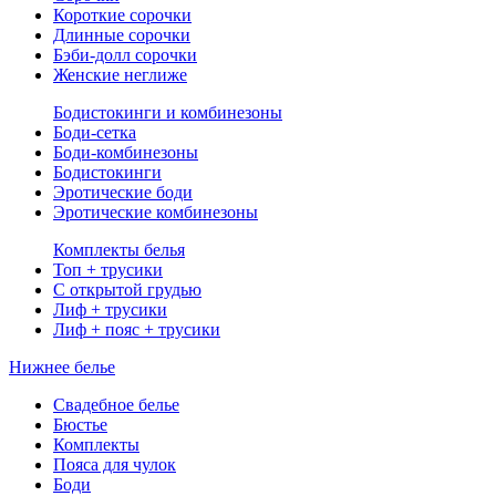
Короткие сорочки
Длинные сорочки
Бэби-долл сорочки
Женские неглиже
Бодистокинги и комбинезоны
Боди-сетка
Боди-комбинезоны
Бодистокинги
Эротические боди
Эротические комбинезоны
Комплекты белья
Топ + трусики
С открытой грудью
Лиф + трусики
Лиф + пояс + трусики
Нижнее белье
Свадебное белье
Бюстье
Комплекты
Пояса для чулок
Боди