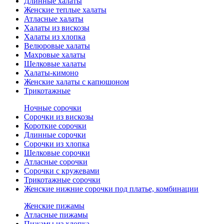
Длинные халаты
Женские теплые халаты
Атласные халаты
Халаты из вискозы
Халаты из хлопка
Велюровые халаты
Махровые халаты
Шелковые халаты
Халаты-кимоно
Женские халаты с капюшоном
Трикотажные
Ночные сорочки
Сорочки из вискозы
Короткие сорочки
Длинные сорочки
Сорочки из хлопка
Шелковые сорочки
Атласные сорочки
Сорочки с кружевами
Трикотажные сорочки
Женские нижние сорочки под платье, комбинации
Женские пижамы
Атласные пижамы
Пижамы из хлопка