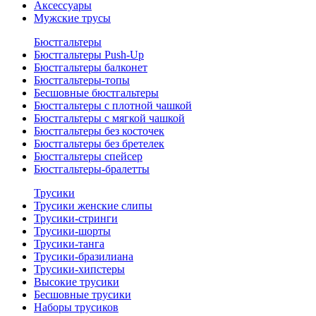
Аксессуары
Мужские трусы
Бюстгальтеры
Бюстгальтеры Push-Up
Бюстгальтеры балконет
Бюстгальтеры-топы
Бесшовные бюстгальтеры
Бюстгальтеры с плотной чашкой
Бюстгальтеры с мягкой чашкой
Бюстгальтеры без косточек
Бюстгальтеры без бретелек
Бюстгальтеры спейсер
Бюстгальтеры-бралетты
Трусики
Трусики женские слипы
Трусики-стринги
Трусики-шорты
Трусики-танга
Трусики-бразилиана
Трусики-хипстеры
Высокие трусики
Бесшовные трусики
Наборы трусиков