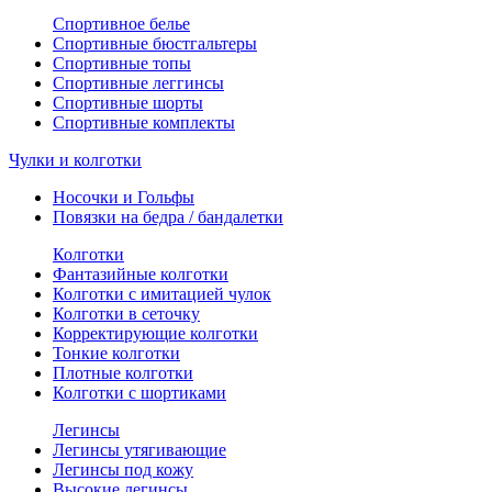
Спортивное белье
Спортивные бюстгальтеры
Спортивные топы
Спортивные леггинсы
Спортивные шорты
Спортивные комплекты
Чулки и колготки
Носочки и Гольфы
Повязки на бедра / бандалетки
Колготки
Фантазийные колготки
Колготки с имитацией чулок
Колготки в сеточку
Корректирующие колготки
Тонкие колготки
Плотные колготки
Колготки с шортиками
Легинсы
Легинсы утягивающие
Легинсы под кожу
Высокие легинсы