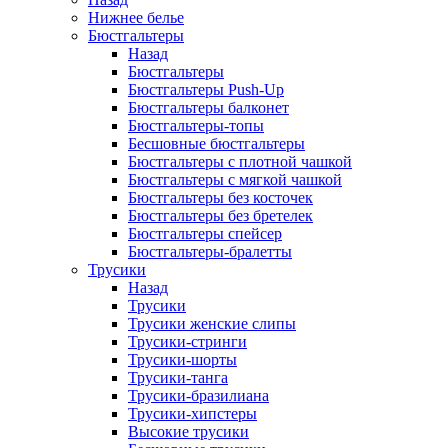
Нижнее белье
Бюстгальтеры
Назад
Бюстгальтеры
Бюстгальтеры Push-Up
Бюстгальтеры балконет
Бюстгальтеры-топы
Бесшовные бюстгальтеры
Бюстгальтеры с плотной чашкой
Бюстгальтеры с мягкой чашкой
Бюстгальтеры без косточек
Бюстгальтеры без бретелек
Бюстгальтеры спейсер
Бюстгальтеры-бралетты
Трусики
Назад
Трусики
Трусики женские слипы
Трусики-стринги
Трусики-шорты
Трусики-танга
Трусики-бразилиана
Трусики-хипстеры
Высокие трусики