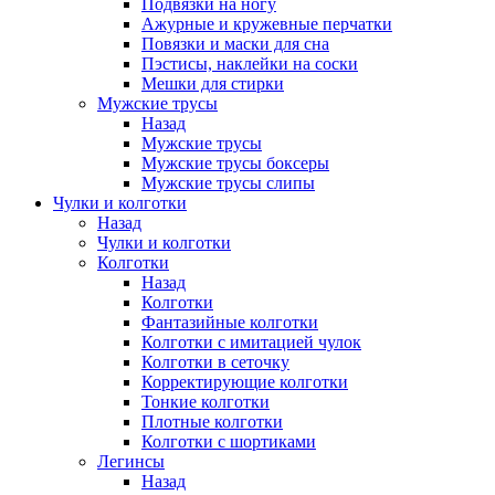
Подвязки на ногу
Ажурные и кружевные перчатки
Повязки и маски для сна
Пэстисы, наклейки на соски
Мешки для стирки
Мужские трусы
Назад
Мужские трусы
Мужские трусы боксеры
Мужские трусы слипы
Чулки и колготки
Назад
Чулки и колготки
Колготки
Назад
Колготки
Фантазийные колготки
Колготки с имитацией чулок
Колготки в сеточку
Корректирующие колготки
Тонкие колготки
Плотные колготки
Колготки с шортиками
Легинсы
Назад