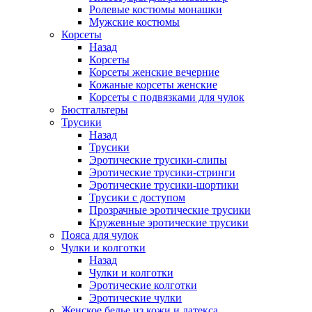
Ролевые костюмы монашки
Мужские костюмы
Корсеты
Назад
Корсеты
Корсеты женские вечерние
Кожаные корсеты женские
Корсеты с подвязками для чулок
Бюстгальтеры
Трусики
Назад
Трусики
Эротические трусики-слипы
Эротические трусики-стринги
Эротические трусики-шортики
Трусики с доступом
Прозрачные эротические трусики
Кружевные эротические трусики
Пояса для чулок
Чулки и колготки
Назад
Чулки и колготки
Эротические колготки
Эротические чулки
Женское белье из кожи и латекса