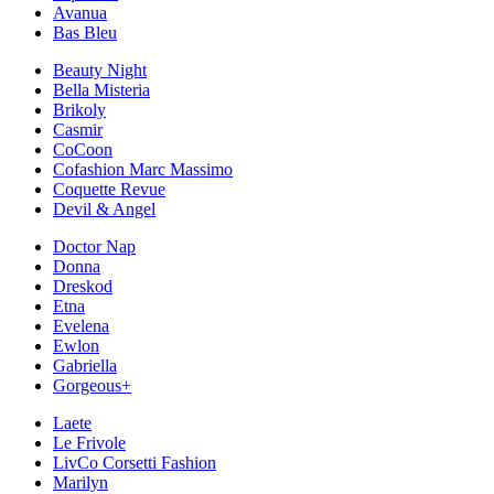
Avanua
Bas Bleu
Beauty Night
Bella Misteria
Brikoly
Casmir
CoCoon
Cofashion Marc Massimo
Coquette Revue
Devil & Angel
Doctor Nap
Donna
Dreskod
Etna
Evelena
Ewlon
Gabriella
Gorgeous+
Laete
Le Frivole
LivCo Corsetti Fashion
Marilyn