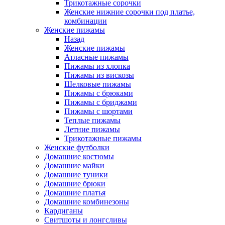
Трикотажные сорочки
Женские нижние сорочки под платье,
комбинации
Женские пижамы
Назад
Женские пижамы
Атласные пижамы
Пижамы из хлопка
Пижамы из вискозы
Шелковые пижамы
Пижамы с брюками
Пижамы с бриджами
Пижамы с шортами
Теплые пижамы
Летние пижамы
Трикотажные пижамы
Женские футболки
Домашние костюмы
Домашние майки
Домашние туники
Домашние брюки
Домашние платья
Домашние комбинезоны
Кардиганы
Свитшоты и лонгсливы