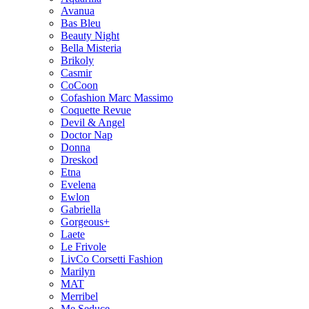
Avanua
Bas Bleu
Beauty Night
Bella Misteria
Brikoly
Casmir
CoCoon
Cofashion Marc Massimo
Coquette Revue
Devil & Angel
Doctor Nap
Donna
Dreskod
Etna
Evelena
Ewlon
Gabriella
Gorgeous+
Laete
Le Frivole
LivCo Corsetti Fashion
Marilyn
MAT
Merribel
Me Seduce