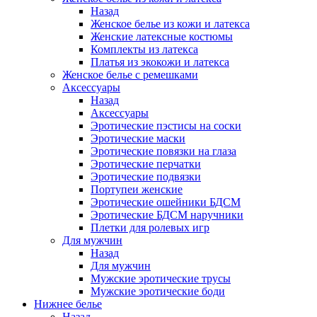
Назад
Женское белье из кожи и латекса
Женские латексные костюмы
Комплекты из латекса
Платья из экокожи и латекса
Женское белье с ремешками
Аксессуары
Назад
Аксессуары
Эротические пэстисы на соски
Эротические маски
Эротические повязки на глаза
Эротические перчатки
Эротические подвязки
Портупеи женские
Эротические ошейники БДСМ
Эротические БДСМ наручники
Плетки для ролевых игр
Для мужчин
Назад
Для мужчин
Мужские эротические трусы
Мужские эротические боди
Нижнее белье
Назад