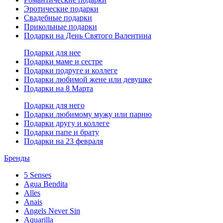
Эротические подарки
Свадебные подарки
Прикольные подарки
Подарки на День Святого Валентина
Подарки для нее
Подарки маме и сестре
Подарки подруге и коллеге
Подарки любимой жене или девушке
Подарки на 8 Марта
Подарки для него
Подарки любимому мужу или парню
Подарки другу и коллеге
Подарки папе и брату
Подарки на 23 февраля
Бренды
5 Senses
Agua Bendita
Alles
Anais
Angels Never Sin
Aquarilla