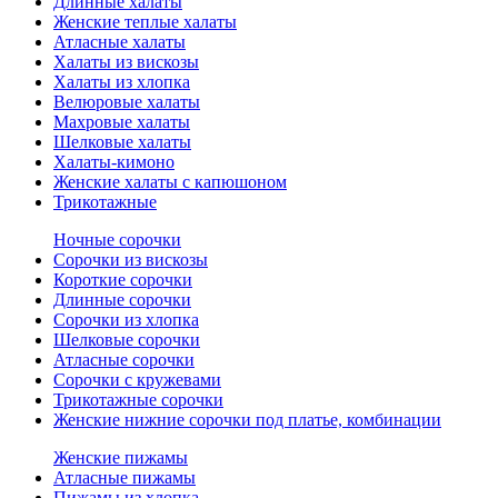
Длинные халаты
Женские теплые халаты
Атласные халаты
Халаты из вискозы
Халаты из хлопка
Велюровые халаты
Махровые халаты
Шелковые халаты
Халаты-кимоно
Женские халаты с капюшоном
Трикотажные
Ночные сорочки
Сорочки из вискозы
Короткие сорочки
Длинные сорочки
Сорочки из хлопка
Шелковые сорочки
Атласные сорочки
Сорочки с кружевами
Трикотажные сорочки
Женские нижние сорочки под платье, комбинации
Женские пижамы
Атласные пижамы
Пижамы из хлопка