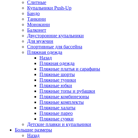
Слитные
Купальники Push-Up
Бандо
Танкини
Монокини
Балконет
Двусторонние купальники
Для мужчин
Спортивные для бассейна
Пляжная одежда
Назад
Пляжная одежда
Пляжные платья и сарафаны
Пляжные шорты
Пляжные туники
Пляжные юбки
Пляжные топы и рубашки
Пляжные комбинезоны
Пляжные комплекты
Пляжные халаты
Пляжные парео
Пляжные сумки
Детские плавки и купальники
Большие размеры
Назад