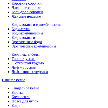
Короткие сорочки
Длинные сорочки
Бэби-долл сорочки
Женские неглиже
Бодистокинги и комбинезоны
Боди-сетка
Боди-комбинезоны
Бодистокинги
Эротические боди
Эротические комбинезоны
Комплекты белья
Топ + трусики
С открытой грудью
Лиф + трусики
Лиф + пояс + трусики
Нижнее белье
Свадебное белье
Бюстье
Комплекты
Пояса для чулок
Боди