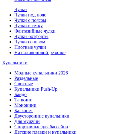
Чулки
Чулки под пояс
Чулки с поясом
Чулки в сетку
Фантазийные чулки
Чулки-ботфорты
Чулки со швом
Плотные чулки
На силиконовой резинке
Купальники
Модные купальники 2026
Раздельные
Слитные
Купальники Push-Up
Бандо
Танкини
Монокини
Балконет
Двусторонние купальники
Для мужчин
Спортивные для бассейна
Детские плавки и купальники