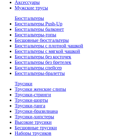
Аксессуары
Мужские трусы
Бюстгальтеры
Бюстгальтеры Push-Up
Бюстгальтеры балконет
Бюстгальтеры-топы
Бесшовные бюстгальтеры
Бюстгальтеры с плотной чашкой
Бюстгальтеры с мягкой чашкой
Бюстгальтеры без косточек
Бюстгальтеры без бретелек
Бюстгальтеры спейсер
Бюстгальтеры-бралетты
Трусики
Трусики женские слипы
Трусики-стринги
Трусики-шорты
Трусики-танга
Трусики-бразилиана
Трусики-хипстеры
Высокие трусики
Бесшовные трусики
Наборы трусиков