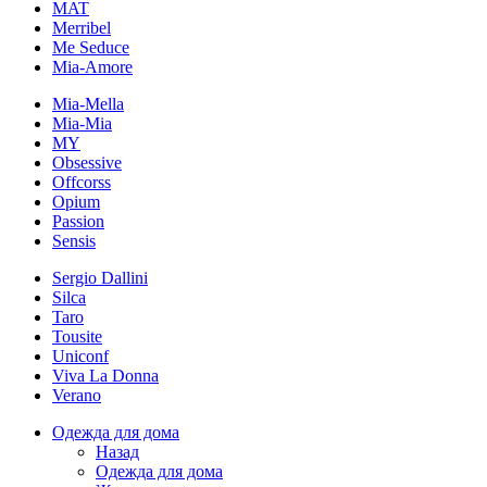
MAT
Merribel
Me Seduce
Mia-Amore
Mia-Mella
Mia-Mia
MY
Obsessive
Offcorss
Opium
Passion
Sensis
Sergio Dallini
Silca
Taro
Tousite
Uniconf
Viva La Donna
Verano
Одежда для дома
Назад
Одежда для дома