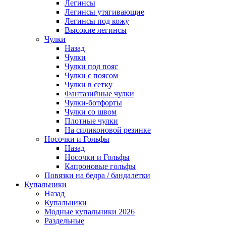
Легинсы
Легинсы утягивающие
Легинсы под кожу
Высокие легинсы
Чулки
Назад
Чулки
Чулки под пояс
Чулки с поясом
Чулки в сетку
Фантазийные чулки
Чулки-ботфорты
Чулки со швом
Плотные чулки
На силиконовой резинке
Носочки и Гольфы
Назад
Носочки и Гольфы
Капроновые гольфы
Повязки на бедра / бандалетки
Купальники
Назад
Купальники
Модные купальники 2026
Раздельные