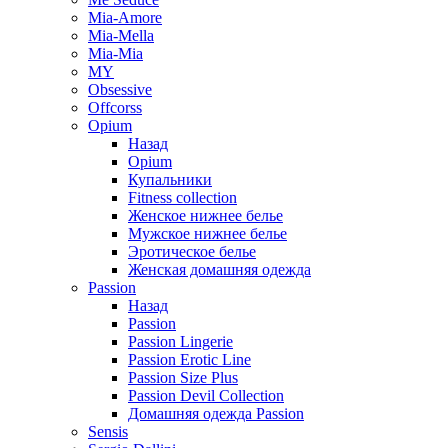
Mia-Amore
Mia-Mella
Mia-Mia
MY
Obsessive
Offcorss
Opium
Назад
Opium
Купальники
Fitness collection
Женское нижнее белье
Мужское нижнее белье
Эротическое белье
Женская домашняя одежда
Passion
Назад
Passion
Passion Lingerie
Passion Erotic Line
Passion Size Plus
Passion Devil Collection
Домашняя одежда Passion
Sensis