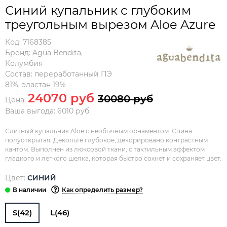
Синий купальник с глубоким
треугольным вырезом Aloe Azure
Код:
7168385
Бренд:
Agua Bendita
,
Колумбия
Состав:
переработанный ПЭ
81%, эластан 19%
24070 руб
30080 руб
Цена:
Ваша выгода: 6010 руб
Слитный купальник Aloe с необычным орнаментом. Спина
полуоткрытая. Декольте глубокое, декорировано контрастным
кантом. Выполнен из люксовой ткани, с тактильным эффектом
гладкого и легкого шелка, которая быстро сохнет и сохраняет цвет.
Цвет:
СИНИЙ
Как определить размер?
S(42)
L(46)