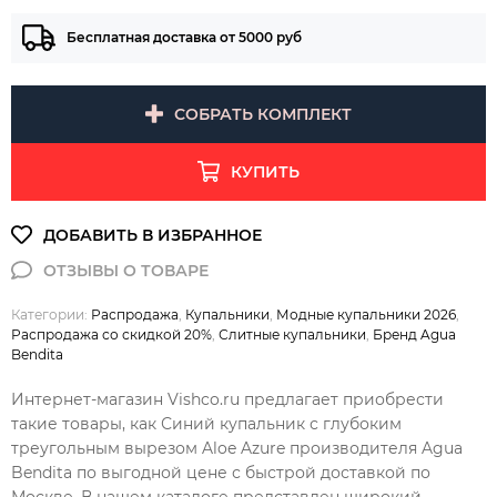
Бесплатная доставка от 5000 руб
СОБРАТЬ КОМПЛЕКТ
КУПИТЬ
Категории:
Распродажа
,
Купальники
,
Модные купальники 2026
,
Распродажа со скидкой 20%
,
Слитные купальники
,
Бренд Agua
Bendita
Интернет-магазин Vishco.ru предлагает приобрести
такие товары, как Синий купальник с глубоким
треугольным вырезом Aloe Azure производителя Agua
Bendita по выгодной цене с быстрой доставкой по
Москве. В нашем каталоге представлен широкий