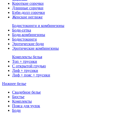
Короткие сорочки
Длинные сорочки
Бэби-долл сорочки
Женские неглиже
Бодистокинги и комбинезоны
Боди-сетка
Боди-комбинезоны
Бодистокинги
Эротические боди
Эротические комбинезоны
Комплекты белья
Топ + трусики
С открытой грудью
Лиф + трусики
Лиф + пояс + трусики
Нижнее белье
Свадебное белье
Бюстье
Комплекты
Пояса для чулок
Боди