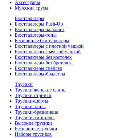
Аксессуары
Мужские трусы
Бюстгальтеры
Бюстгальтеры Push-Up
Бюстгальтеры балконет
Бюстгальтеры-топы
Бесшовные бюстгальтеры
Бюстгальтеры с плотной чашкой
Бюстгальтеры с мягкой чашкой
Бюстгальтеры без косточек
Бюстгальтеры без бретелек
Бюстгальтеры спейсер
Бюстгальтеры-бралетты
Трусики
Трусики женские слипы
Трусики-стринги
Трусики-шорты
Трусики-танга
Трусики-бразилиана
Трусики-хипстеры
Высокие трусики
Бесшовные трусики
Наборы трусиков