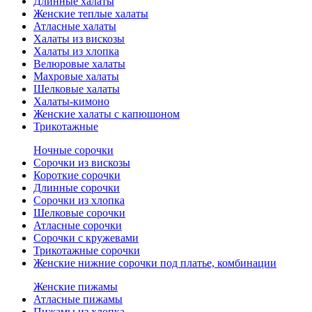
Длинные халаты
Женские теплые халаты
Атласные халаты
Халаты из вискозы
Халаты из хлопка
Велюровые халаты
Махровые халаты
Шелковые халаты
Халаты-кимоно
Женские халаты с капюшоном
Трикотажные
Ночные сорочки
Сорочки из вискозы
Короткие сорочки
Длинные сорочки
Сорочки из хлопка
Шелковые сорочки
Атласные сорочки
Сорочки с кружевами
Трикотажные сорочки
Женские нижние сорочки под платье, комбинации
Женские пижамы
Атласные пижамы
Пижамы из хлопка