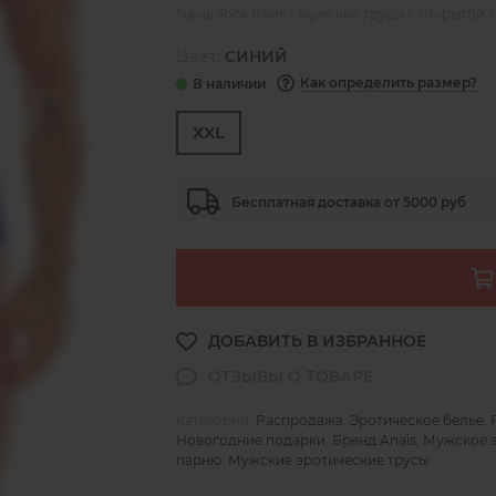
Naval Jock bikini - мужские трусы с открытой 
Цвет:
СИНИЙ
Как определить размер?
XXL
Бесплатная доставка от 5000 руб
Категории:
Распродажа
,
Эротическое белье
,
Новогодние подарки
,
Бренд Anais
,
Мужское э
парню
,
Мужские эротические трусы