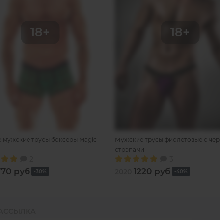
 мужские трусы боксеры Magic
Мужские трусы фиолетовые с че
стрэпами
2
3
770 руб
1220 руб
2020
-30%
-40%
РАССЫЛКА