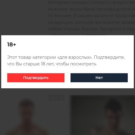
Интернет-магазин Vishco.ru предлагае
мужские трусы Naval производителя A
по Москве. В нашем каталоге предст
продукции, которую вы можете заказа
любом городе России, Беларуси и Каза
информацией о
доставке
.
18+
Этот товар категории «для взрослых». Подтвердите,
что Вы старше 18 лет, чтобы посмотреть
Подтвердить
Нет
SALE 30