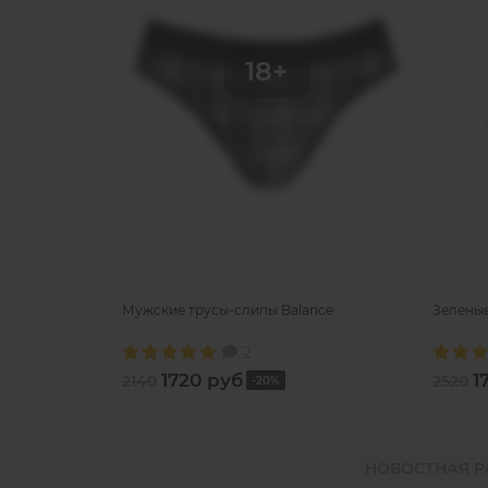
Мужские трусы-слипы Balance
Зеленые
2
1720 руб
1
2140
2520
-20%
НОВОСТНАЯ 