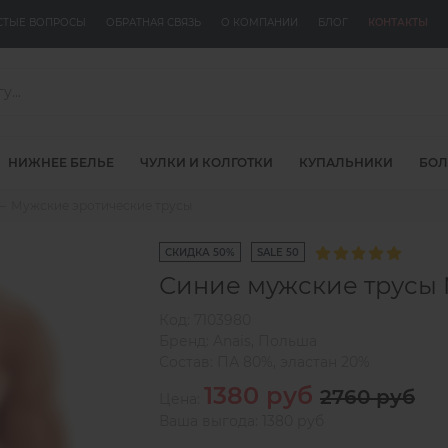
СТЫЕ ВОПРОСЫ
ОБРАТНАЯ СВЯЗЬ
О КОМПАНИИ
БЛОГ
КОНТАКТЫ
НИЖНЕЕ БЕЛЬЕ
ЧУЛКИ И КОЛГОТКИ
КУПАЛЬНИКИ
БОЛ
Мужские эротические трусы
СКИДКА 50%
SALE 50
Синие мужские трусы 
Код:
7103980
Бренд:
Anais
,
Польша
Состав:
ПА 80%, эластан 20%
1380 руб
2760 руб
Цена:
Ваша выгода: 1380 руб