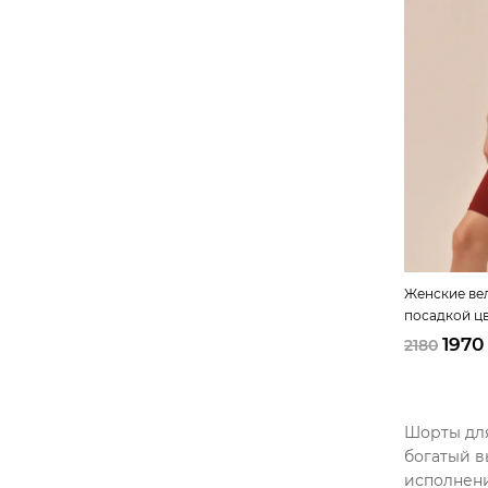
Женские ве
посадкой цв
1970
2180
Шорты для
богатый в
исполнени