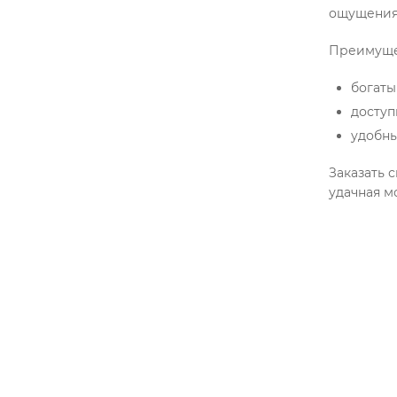
ощущения
Преимущес
богаты
доступ
удобны
Заказать 
удачная м