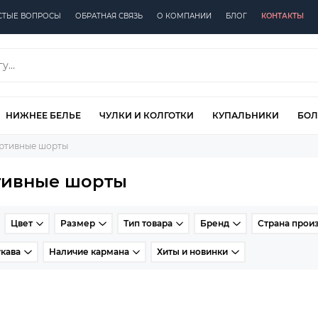
СТЫЕ ВОПРОСЫ
ОБРАТНАЯ СВЯЗЬ
О КОМПАНИИ
БЛОГ
КОНТАКТЫ
НИЖНЕЕ БЕЛЬЕ
ЧУЛКИ И КОЛГОТКИ
КУПАЛЬНИКИ
БОЛ
ртивные шорты
тивные шорты
Цвет
Размер
Тип товара
Бренд
Страна прои
кава
Наличие кармана
Хиты и новинки