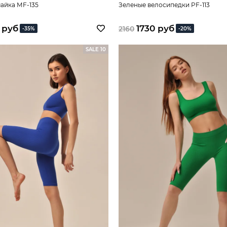
айка МF-135
Зеленые велосипедки PF-113
 руб
1730 руб
2160
-35%
-20%
SALE 10