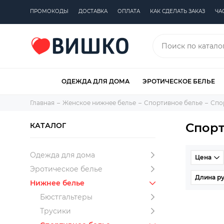
ПРОМОКОДЫ
ДОСТАВКА
ОПЛАТА
КАК СДЕЛАТЬ ЗАКАЗ
ЧА
ОДЕЖДА ДЛЯ ДОМА
ЭРОТИЧЕСКОЕ БЕЛЬЕ
Главная
Женское нижнее белье
Спортивное белье
Спо
Спор
КАТАЛОГ
Одежда для дома
Цена
Эротическое белье
Длина ру
Нижнее белье
Бюстгальтеры
Трусики