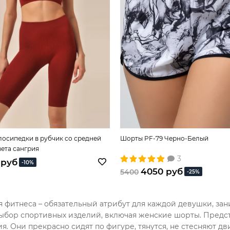
лосипедки в рубчик со средней
Шорты PF-79 Черно-Белый
ета сангрия
3
 руб
-10%
4050 руб
5400
-25%
 фитнеса – обязательный атрибут для каждой девушки, зан
ыбор спортивных изделий, включая женские шорты. Предс
я. Они прекрасно сидят по фигуре, тянутся, не стесняют 