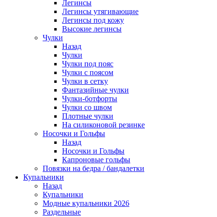
Легинсы
Легинсы утягивающие
Легинсы под кожу
Высокие легинсы
Чулки
Назад
Чулки
Чулки под пояс
Чулки с поясом
Чулки в сетку
Фантазийные чулки
Чулки-ботфорты
Чулки со швом
Плотные чулки
На силиконовой резинке
Носочки и Гольфы
Назад
Носочки и Гольфы
Капроновые гольфы
Повязки на бедра / бандалетки
Купальники
Назад
Купальники
Модные купальники 2026
Раздельные