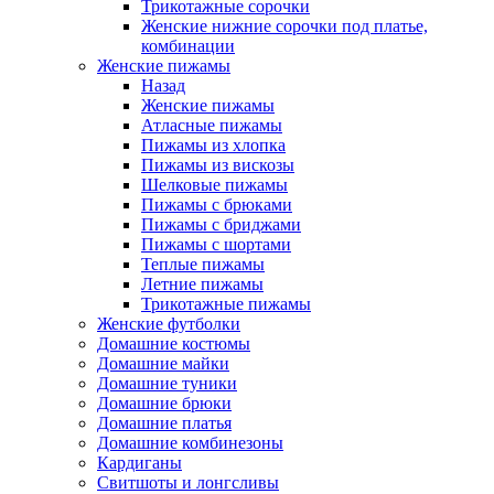
Трикотажные сорочки
Женские нижние сорочки под платье,
комбинации
Женские пижамы
Назад
Женские пижамы
Атласные пижамы
Пижамы из хлопка
Пижамы из вискозы
Шелковые пижамы
Пижамы с брюками
Пижамы с бриджами
Пижамы с шортами
Теплые пижамы
Летние пижамы
Трикотажные пижамы
Женские футболки
Домашние костюмы
Домашние майки
Домашние туники
Домашние брюки
Домашние платья
Домашние комбинезоны
Кардиганы
Свитшоты и лонгсливы