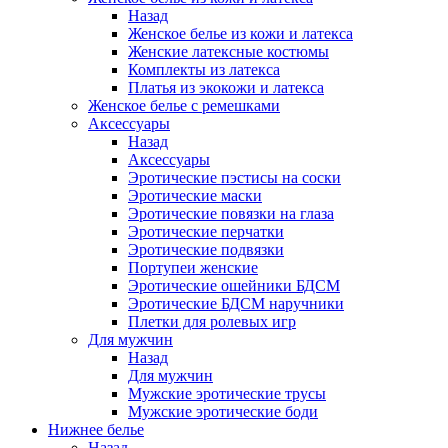
Назад
Женское белье из кожи и латекса
Женские латексные костюмы
Комплекты из латекса
Платья из экокожи и латекса
Женское белье с ремешками
Аксессуары
Назад
Аксессуары
Эротические пэстисы на соски
Эротические маски
Эротические повязки на глаза
Эротические перчатки
Эротические подвязки
Портупеи женские
Эротические ошейники БДСМ
Эротические БДСМ наручники
Плетки для ролевых игр
Для мужчин
Назад
Для мужчин
Мужские эротические трусы
Мужские эротические боди
Нижнее белье
Назад