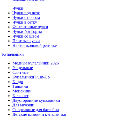
Чулки
Чулки под пояс
Чулки с поясом
Чулки в сетку
Фантазийные чулки
Чулки-ботфорты
Чулки со швом
Плотные чулки
На силиконовой резинке
Купальники
Модные купальники 2026
Раздельные
Слитные
Купальники Push-Up
Бандо
Танкини
Монокини
Балконет
Двусторонние купальники
Для мужчин
Спортивные для бассейна
Детские плавки и купальники