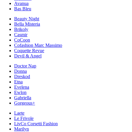
Avanua
Bas Bleu
Beauty Night
Bella Misteria
Brikoly
Casmir
CoCoon
Cofashion Marc Massimo
Coquette Revue
Devil & Angel
Doctor Nap
Donna
Dreskod
Etna
Evelena
Ewlon
Gabriella
Gorgeous+
Laete
Le Frivole
LivCo Corsetti Fashion
Marilyn