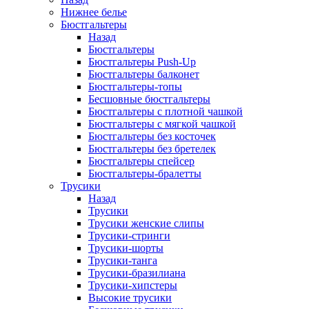
Нижнее белье
Бюстгальтеры
Назад
Бюстгальтеры
Бюстгальтеры Push-Up
Бюстгальтеры балконет
Бюстгальтеры-топы
Бесшовные бюстгальтеры
Бюстгальтеры с плотной чашкой
Бюстгальтеры с мягкой чашкой
Бюстгальтеры без косточек
Бюстгальтеры без бретелек
Бюстгальтеры спейсер
Бюстгальтеры-бралетты
Трусики
Назад
Трусики
Трусики женские слипы
Трусики-стринги
Трусики-шорты
Трусики-танга
Трусики-бразилиана
Трусики-хипстеры
Высокие трусики