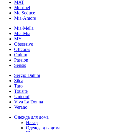
MAT
Merribel
Me Seduce
Mia-Amore
Mia-Mella
Mia-Mia
MY
Obsessive
Offcorss
Opium
Passion
Sensis
Sergio Dallini
Silca
Taro
Tousite
Uniconf
Viva La Donna
Verano
Одежда для дома
Назад
Одежда для дома