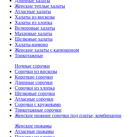
Длинные халаты
Женские теплые халаты
Атласные халаты
Халаты из вискозы
Халаты из хлопка
Велюровые халаты
Махровые халаты
Шелковые халаты
Халаты-кимоно
Женские халаты с капюшоном
Трикотажные
Ночные сорочки
Сорочки из вискозы
Короткие сорочки
Длинные сорочки
Сорочки из хлопка
Шелковые сорочки
Атласные сорочки
Сорочки с кружевами
Трикотажные сорочки
Женские нижние сорочки под платье, комбинации
Женские пижамы
Атласные пижамы
Пижамы из хлопка