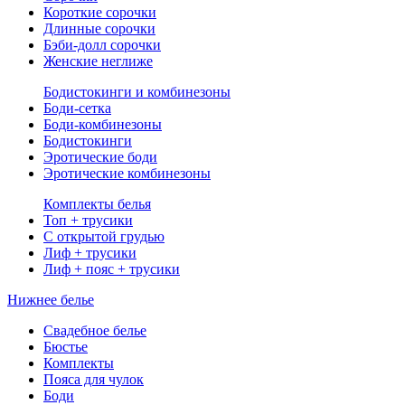
Короткие сорочки
Длинные сорочки
Бэби-долл сорочки
Женские неглиже
Бодистокинги и комбинезоны
Боди-сетка
Боди-комбинезоны
Бодистокинги
Эротические боди
Эротические комбинезоны
Комплекты белья
Топ + трусики
С открытой грудью
Лиф + трусики
Лиф + пояс + трусики
Нижнее белье
Свадебное белье
Бюстье
Комплекты
Пояса для чулок
Боди