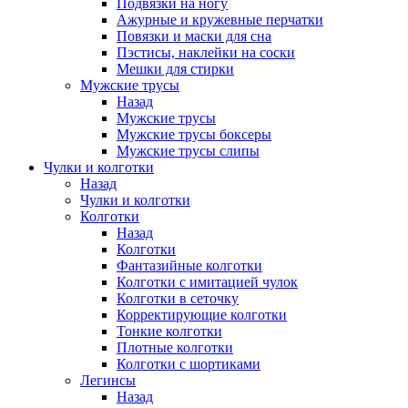
Подвязки на ногу
Ажурные и кружевные перчатки
Повязки и маски для сна
Пэстисы, наклейки на соски
Мешки для стирки
Мужские трусы
Назад
Мужские трусы
Мужские трусы боксеры
Мужские трусы слипы
Чулки и колготки
Назад
Чулки и колготки
Колготки
Назад
Колготки
Фантазийные колготки
Колготки с имитацией чулок
Колготки в сеточку
Корректирующие колготки
Тонкие колготки
Плотные колготки
Колготки с шортиками
Легинсы
Назад