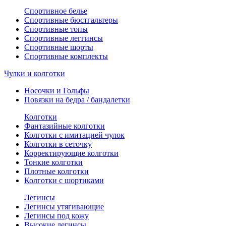
Спортивное белье
Спортивные бюстгальтеры
Спортивные топы
Спортивные леггинсы
Спортивные шорты
Спортивные комплекты
Чулки и колготки
Носочки и Гольфы
Повязки на бедра / бандалетки
Колготки
Фантазийные колготки
Колготки с имитацией чулок
Колготки в сеточку
Корректирующие колготки
Тонкие колготки
Плотные колготки
Колготки с шортиками
Легинсы
Легинсы утягивающие
Легинсы под кожу
Высокие легинсы