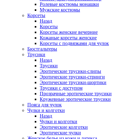
Ролевые костюмы монашки
Мужские костюмы
Корсеты
Назад
Корсеты
Корсеты женские вечерние
Кожаные корсеты женские
Корсеты с подвязками для чулок
Бюстгальтеры
Трусики
Назад
Трусики
Эротические трусики-слипы
Эротические трусики-стринги
Эротические трусики-шортики
Трусики с доступом
Прозрачные эротические трусики
Кружевные эротические трусики
Пояса для чулок
Чулки и колготки
Назад
Чулки и колготки
Эротические колготки
Эротические чулки
Женское белье из кожи и латекса