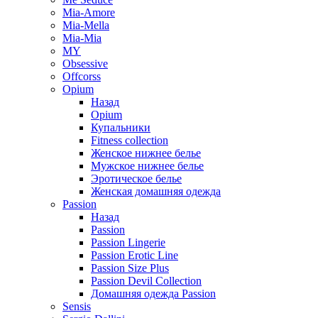
Mia-Amore
Mia-Mella
Mia-Mia
MY
Obsessive
Offcorss
Opium
Назад
Opium
Купальники
Fitness collection
Женское нижнее белье
Мужское нижнее белье
Эротическое белье
Женская домашняя одежда
Passion
Назад
Passion
Passion Lingerie
Passion Erotic Line
Passion Size Plus
Passion Devil Collection
Домашняя одежда Passion
Sensis