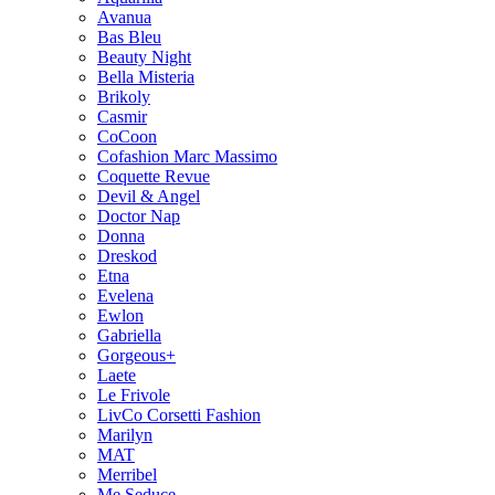
Avanua
Bas Bleu
Beauty Night
Bella Misteria
Brikoly
Casmir
CoCoon
Cofashion Marc Massimo
Coquette Revue
Devil & Angel
Doctor Nap
Donna
Dreskod
Etna
Evelena
Ewlon
Gabriella
Gorgeous+
Laete
Le Frivole
LivCo Corsetti Fashion
Marilyn
MAT
Merribel
Me Seduce