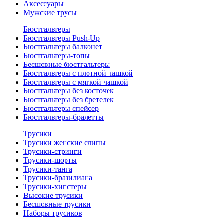
Аксессуары
Мужские трусы
Бюстгальтеры
Бюстгальтеры Push-Up
Бюстгальтеры балконет
Бюстгальтеры-топы
Бесшовные бюстгальтеры
Бюстгальтеры с плотной чашкой
Бюстгальтеры с мягкой чашкой
Бюстгальтеры без косточек
Бюстгальтеры без бретелек
Бюстгальтеры спейсер
Бюстгальтеры-бралетты
Трусики
Трусики женские слипы
Трусики-стринги
Трусики-шорты
Трусики-танга
Трусики-бразилиана
Трусики-хипстеры
Высокие трусики
Бесшовные трусики
Наборы трусиков