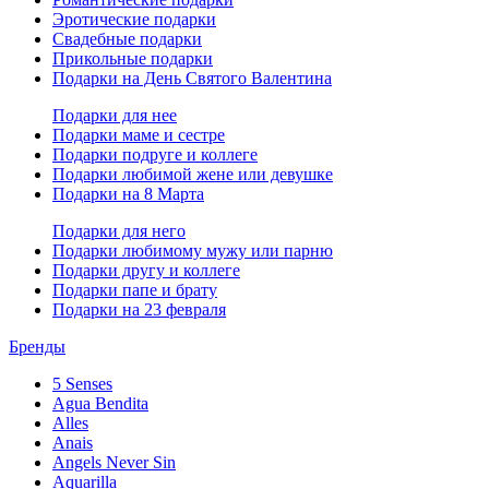
Эротические подарки
Свадебные подарки
Прикольные подарки
Подарки на День Святого Валентина
Подарки для нее
Подарки маме и сестре
Подарки подруге и коллеге
Подарки любимой жене или девушке
Подарки на 8 Марта
Подарки для него
Подарки любимому мужу или парню
Подарки другу и коллеге
Подарки папе и брату
Подарки на 23 февраля
Бренды
5 Senses
Agua Bendita
Alles
Anais
Angels Never Sin
Aquarilla