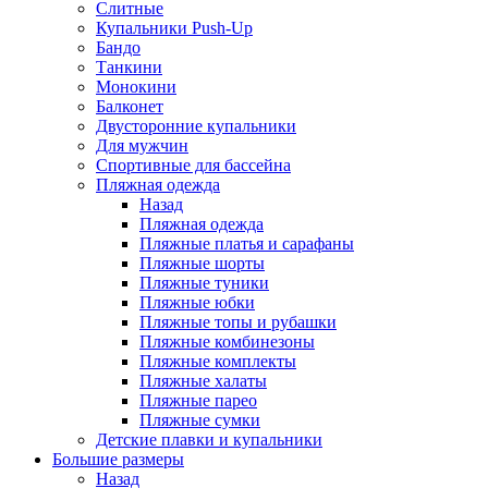
Слитные
Купальники Push-Up
Бандо
Танкини
Монокини
Балконет
Двусторонние купальники
Для мужчин
Спортивные для бассейна
Пляжная одежда
Назад
Пляжная одежда
Пляжные платья и сарафаны
Пляжные шорты
Пляжные туники
Пляжные юбки
Пляжные топы и рубашки
Пляжные комбинезоны
Пляжные комплекты
Пляжные халаты
Пляжные парео
Пляжные сумки
Детские плавки и купальники
Большие размеры
Назад