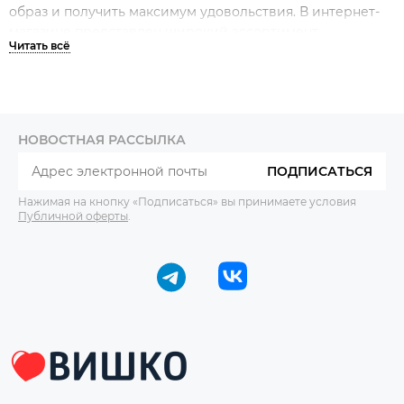
образ и получить максимум удовольствия. В интернет-
магазине представлен широкий ассортимент
эротических товаров для мужчин. Вы можете подобрать
изделие, отвечающее вашим вкусам и предпочтениям.
Можно выбрать любой костюм, который поможет
создать соблазнительный образ. Наряды изготовлены из
разных материалов, которые облегают тело, приятны на
НОВОСТНАЯ РАССЫЛКА
ощупь, не вызывают аллергии. У нас вы можете купить
не только костюм, но и следующие изделия:
ПОДПИСАТЬСЯ
Нажимая на кнопку «Подписаться» вы принимаете условия
боди;
Публичной оферты
.
боксерки;
стринги;
плавки;
аксессуары для украшения тела;
шапки, фуражки.
Смелее, не бойтесь своих фантазий!