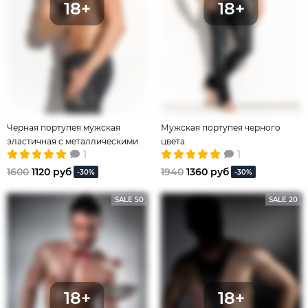
Черная портупея мужская
Мужская портупея черного
эластичная с металлическими
цвета
1
1
кольцами
1600
1120 руб
1940
1360 руб
-30%
-30%
SALE 50
SALE 20