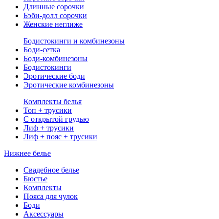
Длинные сорочки
Бэби-долл сорочки
Женские неглиже
Бодистокинги и комбинезоны
Боди-сетка
Боди-комбинезоны
Бодистокинги
Эротические боди
Эротические комбинезоны
Комплекты белья
Топ + трусики
С открытой грудью
Лиф + трусики
Лиф + пояс + трусики
Нижнее белье
Свадебное белье
Бюстье
Комплекты
Пояса для чулок
Боди
Аксессуары