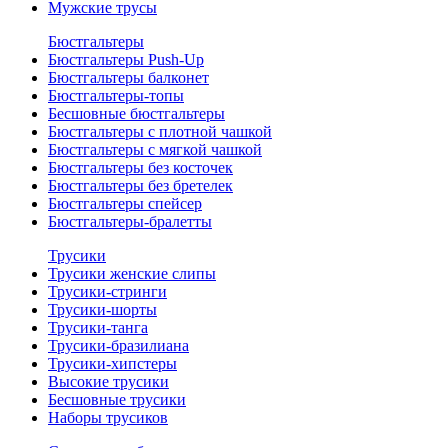
Мужские трусы
Бюстгальтеры
Бюстгальтеры Push-Up
Бюстгальтеры балконет
Бюстгальтеры-топы
Бесшовные бюстгальтеры
Бюстгальтеры с плотной чашкой
Бюстгальтеры с мягкой чашкой
Бюстгальтеры без косточек
Бюстгальтеры без бретелек
Бюстгальтеры спейсер
Бюстгальтеры-бралетты
Трусики
Трусики женские слипы
Трусики-стринги
Трусики-шорты
Трусики-танга
Трусики-бразилиана
Трусики-хипстеры
Высокие трусики
Бесшовные трусики
Наборы трусиков