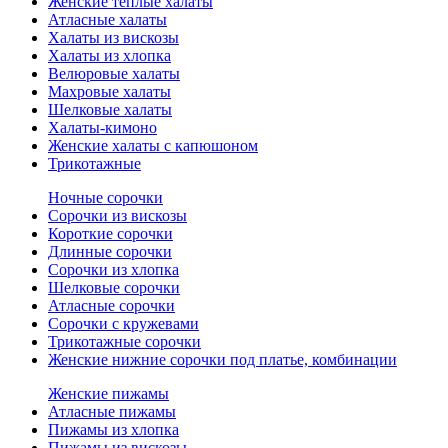
Женские теплые халаты
Атласные халаты
Халаты из вискозы
Халаты из хлопка
Велюровые халаты
Махровые халаты
Шелковые халаты
Халаты-кимоно
Женские халаты с капюшоном
Трикотажные
Ночные сорочки
Сорочки из вискозы
Короткие сорочки
Длинные сорочки
Сорочки из хлопка
Шелковые сорочки
Атласные сорочки
Сорочки с кружевами
Трикотажные сорочки
Женские нижние сорочки под платье, комбинации
Женские пижамы
Атласные пижамы
Пижамы из хлопка
Пижамы из вискозы