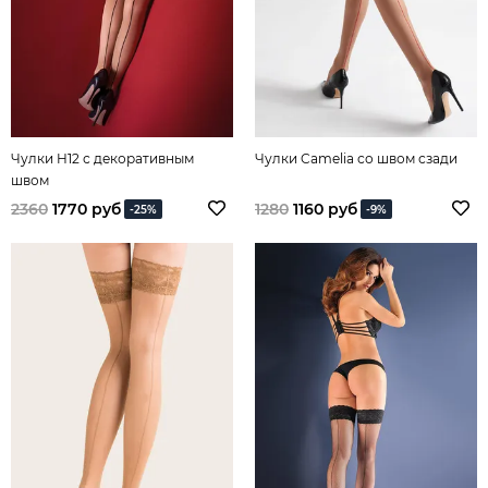
Чулки H12 с декоративным
Чулки Camelia со швом сзади
швом
2360
1770 руб
1280
1160 руб
-25%
-9%