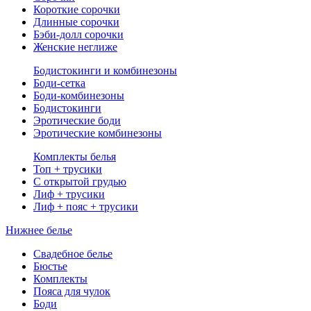
Короткие сорочки
Длинные сорочки
Бэби-долл сорочки
Женские неглиже
Бодистокинги и комбинезоны
Боди-сетка
Боди-комбинезоны
Бодистокинги
Эротические боди
Эротические комбинезоны
Комплекты белья
Топ + трусики
С открытой грудью
Лиф + трусики
Лиф + пояс + трусики
Нижнее белье
Свадебное белье
Бюстье
Комплекты
Пояса для чулок
Боди