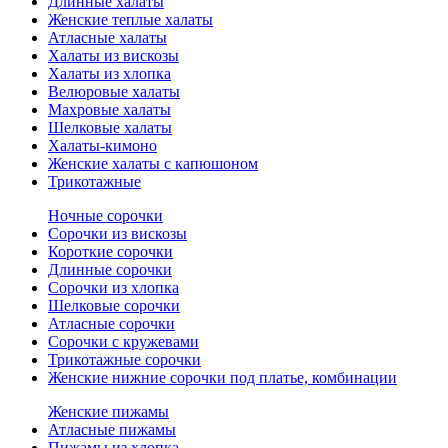
Длинные халаты
Женские теплые халаты
Атласные халаты
Халаты из вискозы
Халаты из хлопка
Велюровые халаты
Махровые халаты
Шелковые халаты
Халаты-кимоно
Женские халаты с капюшоном
Трикотажные
Ночные сорочки
Сорочки из вискозы
Короткие сорочки
Длинные сорочки
Сорочки из хлопка
Шелковые сорочки
Атласные сорочки
Сорочки с кружевами
Трикотажные сорочки
Женские нижние сорочки под платье, комбинации
Женские пижамы
Атласные пижамы
Пижамы из хлопка