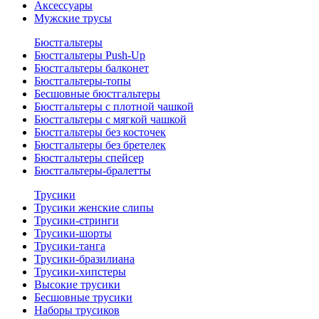
Аксессуары
Мужские трусы
Бюстгальтеры
Бюстгальтеры Push-Up
Бюстгальтеры балконет
Бюстгальтеры-топы
Бесшовные бюстгальтеры
Бюстгальтеры с плотной чашкой
Бюстгальтеры с мягкой чашкой
Бюстгальтеры без косточек
Бюстгальтеры без бретелек
Бюстгальтеры спейсер
Бюстгальтеры-бралетты
Трусики
Трусики женские слипы
Трусики-стринги
Трусики-шорты
Трусики-танга
Трусики-бразилиана
Трусики-хипстеры
Высокие трусики
Бесшовные трусики
Наборы трусиков