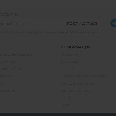
РАССЫЛКА
ПОДПИСАТЬСЯ
ку «Подписаться» вы принимаете условия
Публичной оферты
.
ИНФОРМАЦИЯ
домашняя одежда
Контакты
ое белье
Доставка
нижнее белье
Оплата
олготки
Обмен и возврат товара
ки
Как сделать заказ
размеры
Частые вопросы
жа
Оферта
Блог