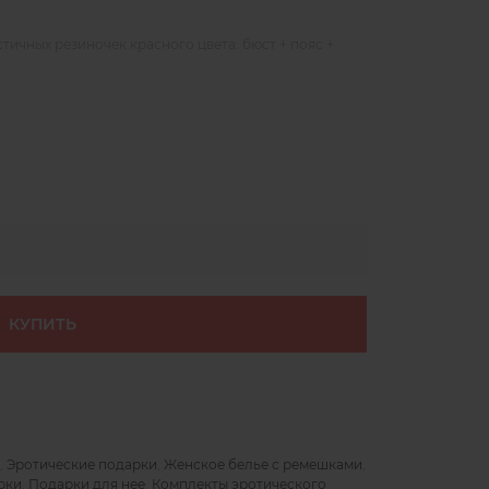
тичных резиночек красного цвета: бюст + пояс +
КУПИТЬ
,
Эротические подарки
,
Женское белье с ремешками
,
рки
,
Подарки для нее
,
Комплекты эротического