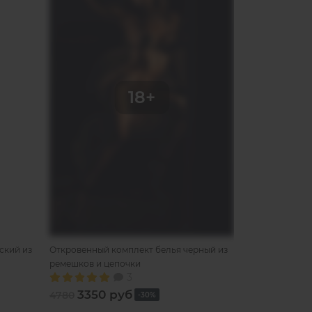
ский из
Откровенный комплект белья черный из
Белый комплек
ремешков и цепочки
металлически
3
3350 руб
3620 
4780
4020
-30%