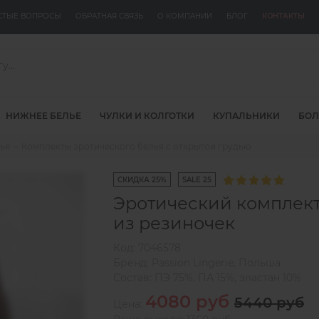
СТЫЕ ВОПРОСЫ
ОБРАТНАЯ СВЯЗЬ
О КОМПАНИИ
БЛОГ
КОНТАКТЫ
НИЖНЕЕ БЕЛЬЕ
ЧУЛКИ И КОЛГОТКИ
КУПАЛЬНИКИ
БОЛ
ья
Комплекты эротического белья с открытой грудью
СКИДКА 25%
SALE 25
Эротический комплект
из резиночек
Код:
7046578
Бренд:
Passion Lingerie
,
Польша
Состав:
ПЭ 75%, ПА 15%, эластан 10%
4080 руб
5440 руб
Цена: