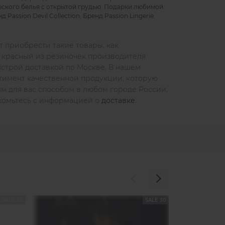
ского белья с открытой грудью
,
Подарки любимой
д Passion Devil Collection
,
Бренд Passion Lingerie
,
т приобрести такие товары, как
 красный из резиночек производителя
быстрой доставкой по Москве. В нашем
тимент качественной продукции, которую
ым для вас способом в любом городе России,
накомьтесь с информацией о
доставке
.
SALE 20
SALE 30