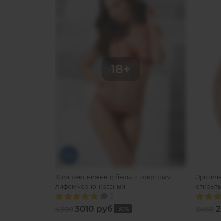
Комплект нижнего белья с открытым
Эротиче
лифом черно-красный
открыт
3
3010 руб
2
4300
3460
-30%