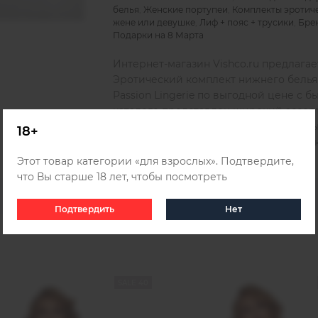
белья
,
Женские портупеи
,
Комплекты эротиче
жене или девушке
,
Лиф + пояс + трусики
,
Брен
Подарки на 8 Марта
Интернет-магазин Vishco.ru предлагае
Эротический комплект нижнего белья
Passion Lingerie по выгодной цене с 
каталоге представлен широкий ассор
вы можете заказать и получить удобн
18+
Беларуси и Казахстана, для этого оз
Этот товар категории «для взрослых». Подтвердите,
что Вы старше 18 лет, чтобы посмотреть
Подтвердить
Нет
SALE 40