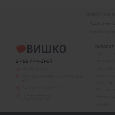
НОВОСТНАЯ 
Нажимая на кноп
КАТАЛОГ
Женская 
8 499 444-21-57
Эротическ
Женское 
info@vishco.ru
Чулки и к
Москва
, 1-й Нагатинский проезд,
д.2
Купальни
Пн-Пт с 10:00 до 19:00
Большие 
8 499 444-21-57
Распрода
+7 901 74-36-366
Бренды