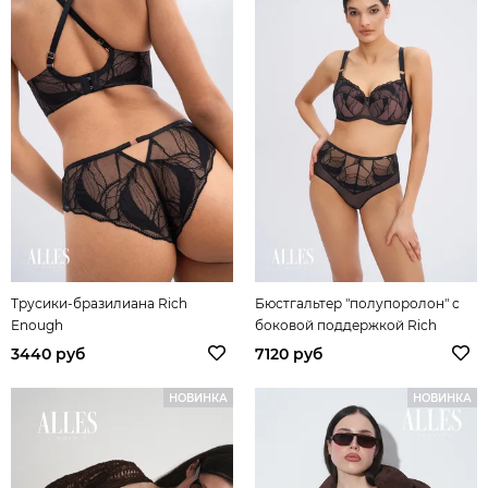
Трусики-бразилиана Rich
Бюстгальтер "полупоролон" с
Enough
боковой поддержкой Rich
Enough
3440 руб
7120 руб
НОВИНКА
НОВИНКА