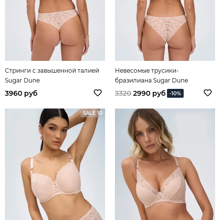
Стринги с завышенной талией
Невесомые трусики-
Sugar Dune
бразилиана Sugar Dune
3960 руб
3320
2990 руб
-10%
SALE 10