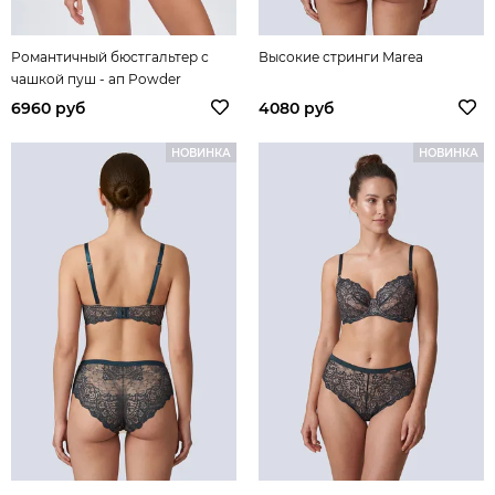
Романтичный бюстгальтер с
Высокие стринги Marea
чашкой пуш - ап Powder
Whisper
6960 руб
4080 руб
НОВИНКА
НОВИНКА