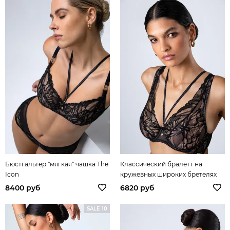
Бюстгальтер "мягкая" чашка The
Классический бралетт на
Icon
кружевных широких бретелях
The Icon
8400 руб
6820 руб
SALE 10