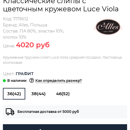
Классические слипы с
цветочным кружевом Luce Viola
Код:
7179612
Бренд:
Alles
,
Польша
Состав:
ПА 80%, эластан 10%,
хлопок 10%
4020 руб
Цена:
Кружевные трусики-слип Luce Viola средней посадки. Ластовица
хлопковая.
Цвет:
ГРАФИТ
Как определить размер?
36(42)
38(44)
46(52)
Бесплатная доставка от 5000 руб