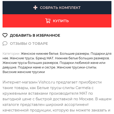
СОБРАТЬ КОМПЛЕКТ
КУПИТЬ
Категории:
Женское нижнее белье
,
Большие размеры
,
Подарки для
нее
,
Женские трусы
,
Бренд MAT
,
Нижнее белье больших размеров
,
Женские трусы больших размеров
,
Подарки любимой жене или
девушке
,
Подарки маме и сестре
,
Женские трусики-слипы
,
Высокие женские трусики
Интернет-магазин Vishco.ru предлагает приобрести
такие товары, как Белые трусы-слипы Carmela с
кружевными вставками производителя MAT по
выгодной цене с быстрой доставкой по Москве. В нашем
каталоге представлен широкий ассортимент
качественной продукции, которую вы можете заказать и