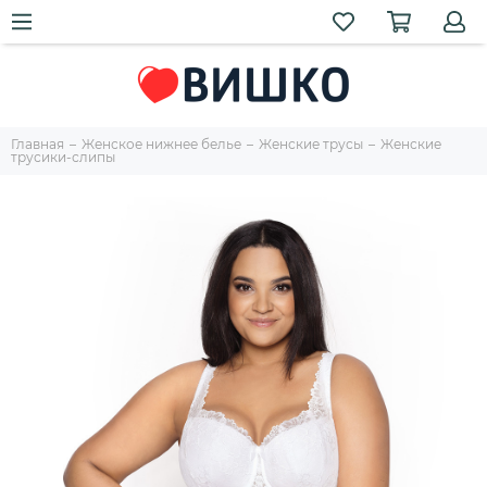
Главная
Женское нижнее белье
Женские трусы
Женские
трусики-слипы