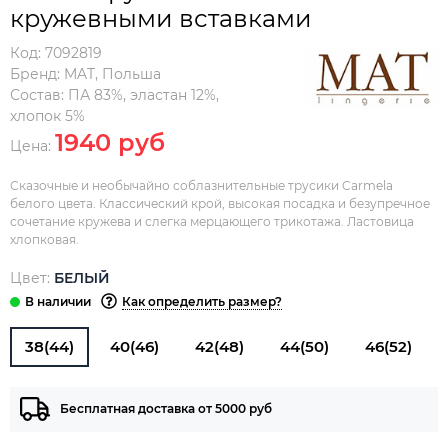
кружевными вставками
Код:
7092819
Бренд:
MAT
,
Польша
Состав:
ПА 83%, эластан 12%,
хлопок 5%
1940 руб
Цена:
Сказочные и необычайно соблазнительные трусики Carmela
белого цвета. Классический крой, высокая посадка и безупречное
сочетание кружева и слегка мерцающего трикотажа. Ластовица
хлопковая.
Цвет:
БЕЛЫЙ
Как определить размер?
38(44)
40(46)
42(48)
44(50)
46(52)
Бесплатная доставка от 5000 руб