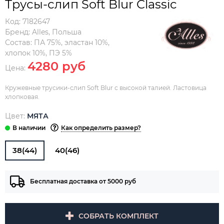
Трусы-слип Soft Blur Classic
Код:
7182647
Бренд:
Alles
,
Польша
Состав:
ПА 75%, эластан 10%,
хлопок 10%, ПЭ 5%
4280 руб
Цена:
Кружевные трусики-слип Soft Blur с высокой талией. Ластовица
хлопковая.
Цвет:
МЯТА
Как определить размер?
38(44)
40(46)
Бесплатная доставка от 5000 руб
СОБРАТЬ КОМПЛЕКТ