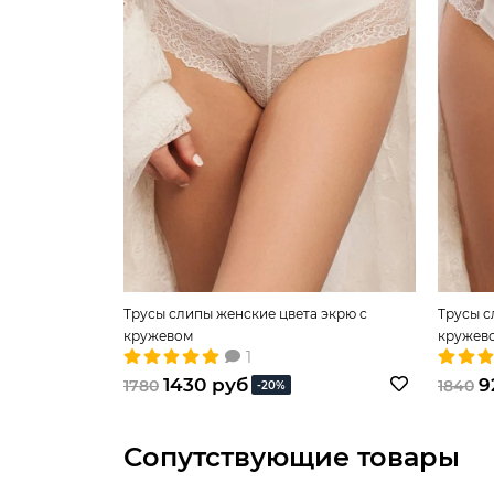
Трусы слипы женские цвета экрю с
Трусы с
кружевом
кружев
1
1430 руб
9
1780
1840
-20%
Сопутствующие товары