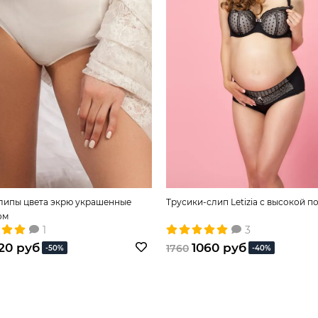
липы цвета экрю украшенные
Трусики-слип Letizia с высокой п
ом
1
3
20 руб
1060 руб
1760
-50%
-40%