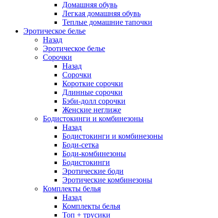
Домашняя обувь
Легкая домашняя обувь
Теплые домашние тапочки
Эротическое белье
Назад
Эротическое белье
Сорочки
Назад
Сорочки
Короткие сорочки
Длинные сорочки
Бэби-долл сорочки
Женские неглиже
Бодистокинги и комбинезоны
Назад
Бодистокинги и комбинезоны
Боди-сетка
Боди-комбинезоны
Бодистокинги
Эротические боди
Эротические комбинезоны
Комплекты белья
Назад
Комплекты белья
Топ + трусики