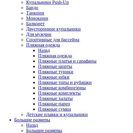
Купальники Push-Up
Бандо
Танкини
Монокини
Балконет
Двусторонние купальники
Для мужчин
Спортивные для бассейна
Пляжная одежда
Назад
Пляжная одежда
Пляжные платья и сарафаны
Пляжные шорты
Пляжные туники
Пляжные юбки
Пляжные топы и рубашки
Пляжные комбинезоны
Пляжные комплекты
Пляжные халаты
Пляжные парео
Пляжные сумки
Детские плавки и купальники
Большие размеры
Назад
Большие размеры