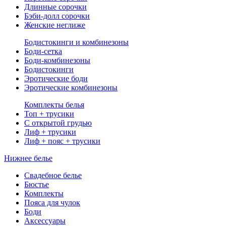
Длинные сорочки
Бэби-долл сорочки
Женские неглиже
Бодистокинги и комбинезоны
Боди-сетка
Боди-комбинезоны
Бодистокинги
Эротические боди
Эротические комбинезоны
Комплекты белья
Топ + трусики
С открытой грудью
Лиф + трусики
Лиф + пояс + трусики
Нижнее белье
Свадебное белье
Бюстье
Комплекты
Пояса для чулок
Боди
Аксессуары