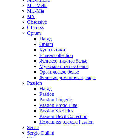
Mia-Mella
Mia-Mia
MY
Obsessive
Offcorss
Opium
Назад
Opium
Купальники
Fitness collection
Женское нижнее белье
Мужское нижнее белье
Эротическое белье
Женская домашняя одежда
Passion
Назад
Passion
Passion Lingerie
Passion Erotic Line
Passion Size Plus
Passion Devil Collection
Домашняя одежда Passion
Sensis
Sergio Dallini