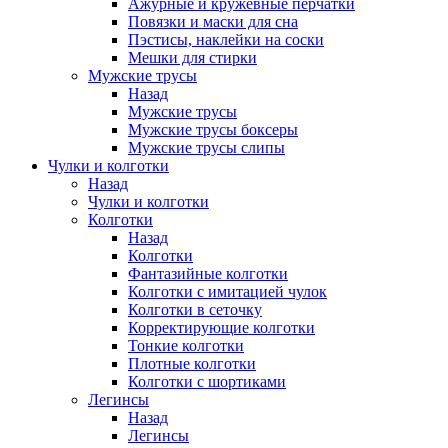
Ажурные и кружевные перчатки
Повязки и маски для сна
Пэстисы, наклейки на соски
Мешки для стирки
Мужские трусы
Назад
Мужские трусы
Мужские трусы боксеры
Мужские трусы слипы
Чулки и колготки
Назад
Чулки и колготки
Колготки
Назад
Колготки
Фантазийные колготки
Колготки с имитацией чулок
Колготки в сеточку
Корректирующие колготки
Тонкие колготки
Плотные колготки
Колготки с шортиками
Легинсы
Назад
Легинсы