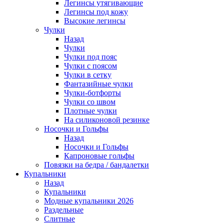
Легинсы утягивающие
Легинсы под кожу
Высокие легинсы
Чулки
Назад
Чулки
Чулки под пояс
Чулки с поясом
Чулки в сетку
Фантазийные чулки
Чулки-ботфорты
Чулки со швом
Плотные чулки
На силиконовой резинке
Носочки и Гольфы
Назад
Носочки и Гольфы
Капроновые гольфы
Повязки на бедра / бандалетки
Купальники
Назад
Купальники
Модные купальники 2026
Раздельные
Слитные