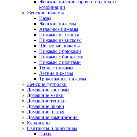
Женские нижние сорочки под платье,
комбинации
Женские пижамы
Назад
Женские пижамы
Атласные пижамы
Пижамы из хлопка
Пижамы из вискозы
Шелковые пижамы
Пижамы с брюками
Пижамы с бриджами
Пижамы с шортами
Теплые пижамы
Летние пижамы
Трикотажные пижамы
Женские футболки
Домашние костюмы
Домашние майки
Домашние туники
Домашние брюки
Домашние платья
Домашние комбинезоны
Кардиганы
Свитшоты и лонгсливы
Назад