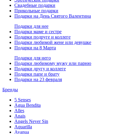
Свадебные подарки
Прикольные подарки
Подарки на День Святого Валентина
Подарки для нее
Подарки маме и сестре
Подарки подруге и коллеге
Подарки любимой жене или девушке
Подарки на 8 Марта
Подарки для него
Подарки любимому мужу или парню
Подарки другу и коллеге
Подарки папе и брату
Подарки на 23 февраля
Бренды
5 Senses
Agua Bendita
Alles
Anais
Angels Never Sin
Aquarilla
Avanua