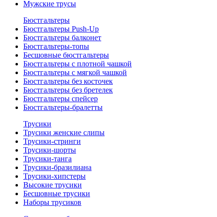
Мужские трусы
Бюстгальтеры
Бюстгальтеры Push-Up
Бюстгальтеры балконет
Бюстгальтеры-топы
Бесшовные бюстгальтеры
Бюстгальтеры с плотной чашкой
Бюстгальтеры с мягкой чашкой
Бюстгальтеры без косточек
Бюстгальтеры без бретелек
Бюстгальтеры спейсер
Бюстгальтеры-бралетты
Трусики
Трусики женские слипы
Трусики-стринги
Трусики-шорты
Трусики-танга
Трусики-бразилиана
Трусики-хипстеры
Высокие трусики
Бесшовные трусики
Наборы трусиков