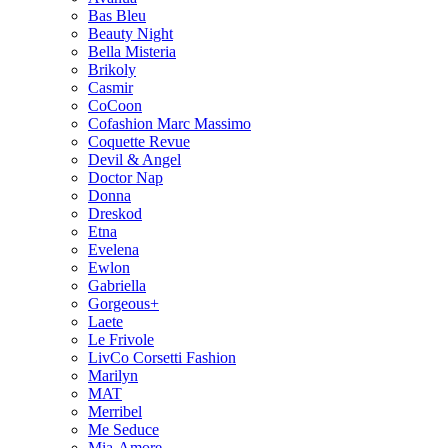
Bas Bleu
Beauty Night
Bella Misteria
Brikoly
Casmir
CoCoon
Cofashion Marc Massimo
Coquette Revue
Devil & Angel
Doctor Nap
Donna
Dreskod
Etna
Evelena
Ewlon
Gabriella
Gorgeous+
Laete
Le Frivole
LivCo Corsetti Fashion
Marilyn
MAT
Merribel
Me Seduce
Mia-Amore