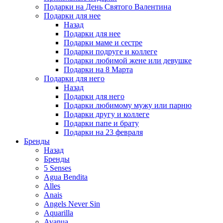
Подарки на День Святого Валентина
Подарки для нее
Назад
Подарки для нее
Подарки маме и сестре
Подарки подруге и коллеге
Подарки любимой жене или девушке
Подарки на 8 Марта
Подарки для него
Назад
Подарки для него
Подарки любимому мужу или парню
Подарки другу и коллеге
Подарки папе и брату
Подарки на 23 февраля
Бренды
Назад
Бренды
5 Senses
Agua Bendita
Alles
Anais
Angels Never Sin
Aquarilla
Avanua