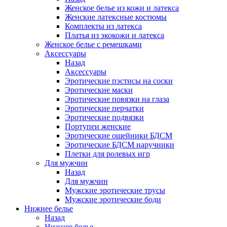
Женское белье из кожи и латекса
Женские латексные костюмы
Комплекты из латекса
Платья из экокожи и латекса
Женское белье с ремешками
Аксессуары
Назад
Аксессуары
Эротические пэстисы на соски
Эротические маски
Эротические повязки на глаза
Эротические перчатки
Эротические подвязки
Портупеи женские
Эротические ошейники БДСМ
Эротические БДСМ наручники
Плетки для ролевых игр
Для мужчин
Назад
Для мужчин
Мужские эротические трусы
Мужские эротические боди
Нижнее белье
Назад
Нижнее белье