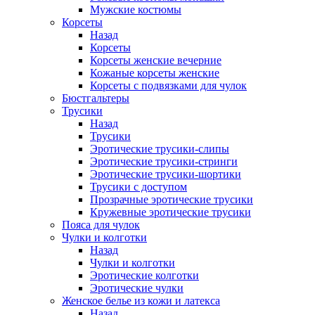
Мужские костюмы
Корсеты
Назад
Корсеты
Корсеты женские вечерние
Кожаные корсеты женские
Корсеты с подвязками для чулок
Бюстгальтеры
Трусики
Назад
Трусики
Эротические трусики-слипы
Эротические трусики-стринги
Эротические трусики-шортики
Трусики с доступом
Прозрачные эротические трусики
Кружевные эротические трусики
Пояса для чулок
Чулки и колготки
Назад
Чулки и колготки
Эротические колготки
Эротические чулки
Женское белье из кожи и латекса
Назад