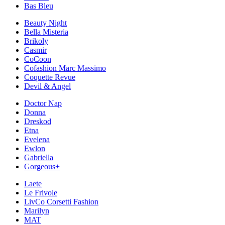
Bas Bleu
Beauty Night
Bella Misteria
Brikoly
Casmir
CoCoon
Cofashion Marc Massimo
Coquette Revue
Devil & Angel
Doctor Nap
Donna
Dreskod
Etna
Evelena
Ewlon
Gabriella
Gorgeous+
Laete
Le Frivole
LivCo Corsetti Fashion
Marilyn
MAT