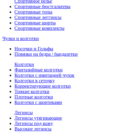
Спортивное белье
Спортивные бюстгальтеры
Спортивные топы
Спортивные леггинсы
Спортивные шорты
Спортивные комплекты
Чулки и колготки
Носочки и Гольфы
Повязки на бедра / бандалетки
Колготки
Фантазийные колготки
Колготки с имитацией чулок
Колготки в сеточку
Корректирующие колготки
Тонкие колготки
Плотные колготки
Колготки с шортиками
Легинсы
Легинсы утягивающие
Легинсы под кожу
Высокие легинсы