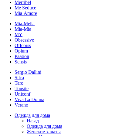
Merribel
Me Seduce
Mia-Amore
Mia-Mella
Mia-Mia
MY
Obsessive
Offcorss
Opium
Passion
Sensis
Sergio Dallini
Silca
Taro
Tousite
Uniconf
Viva La Donna
Verano
Одежда для дома
Назад
Одежда для дома
Женские халаты