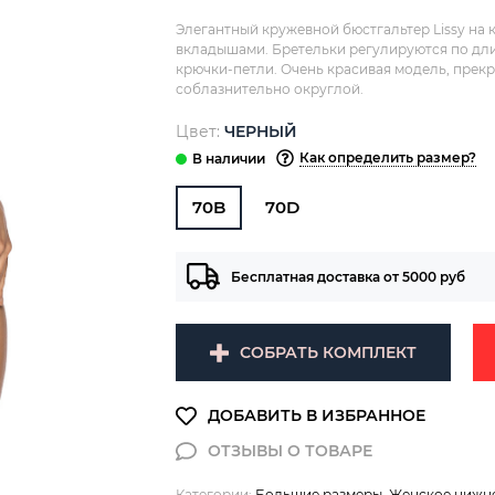
Элегантный кружевной бюстгальтер Lissy на 
вкладышами. Бретельки регулируются по длин
крючки-петли. Очень красивая модель, прекр
соблазнительно округлой.
Цвет:
ЧЕРНЫЙ
Как определить размер?
70B
70D
Бесплатная доставка от 5000 руб
СОБРАТЬ КОМПЛЕКТ
Категории:
Большие размеры
,
Женское нижне