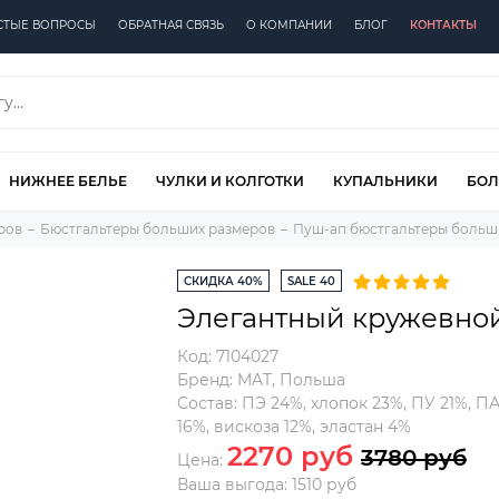
СТЫЕ ВОПРОСЫ
ОБРАТНАЯ СВЯЗЬ
О КОМПАНИИ
БЛОГ
КОНТАКТЫ
НИЖНЕЕ БЕЛЬЕ
ЧУЛКИ И КОЛГОТКИ
КУПАЛЬНИКИ
БОЛ
ров
Бюстгальтеры больших размеров
Пуш-ап бюстгальтеры больш
СКИДКА 40%
SALE 40
Элегантный кружевной 
Код:
7104027
Бренд:
MAT
,
Польша
Состав:
ПЭ 24%, хлопок 23%, ПУ 21%, П
16%, вискоза 12%, эластан 4%
2270 руб
3780 руб
Цена:
Ваша выгода: 1510 руб