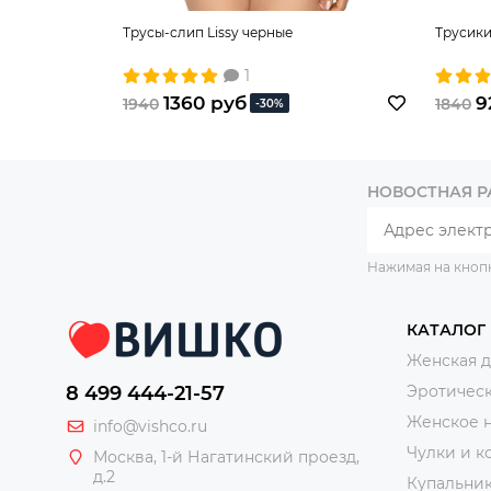
Трусы-слип Lissy черные
Трусики
1
1360 руб
9
1940
1840
-30%
НОВОСТНАЯ 
Нажимая на кноп
КАТАЛОГ
Женская 
8 499 444-21-57
Эротическ
Женское 
info@vishco.ru
Чулки и к
Москва
, 1-й Нагатинский проезд,
д.2
Купальни