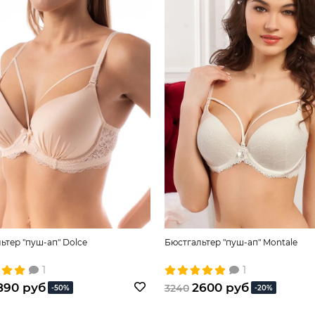
ьтер "пуш-ап" Dolce
Бюстгальтер "пуш-ап" Montale
1
1
890 руб
2600 руб
3240
-50%
-20%