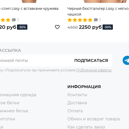
-слип Lissy с вставками кружева
Черный бюстгальтер Lissy с мягк
чашкой
1
1
20 руб
2250 руб
4500
-50%
-50%
РАССЫЛКА
ПОДПИСАТЬСЯ
ку «Подписаться» вы принимаете условия
Публичной оферты
.
ИНФОРМАЦИЯ
домашняя одежда
Контакты
ое белье
Доставка
нижнее белье
Оплата
олготки
Обмен и возврат товара
ки
Как сделать заказ