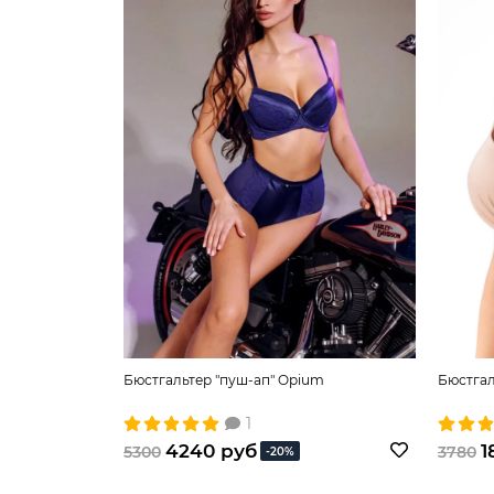
Бюстгальтер "пуш-ап" Opium
Бюстгал
1
4240 руб
1
5300
3780
-20%