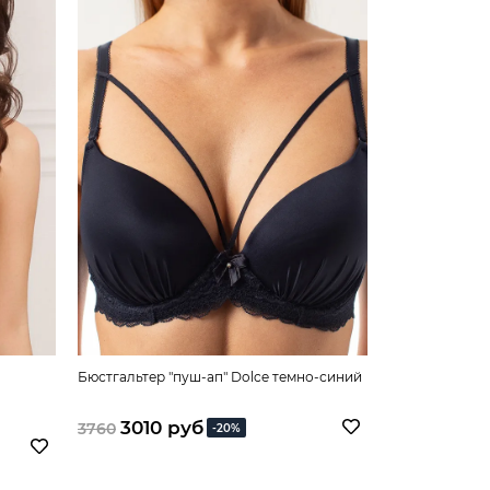
Бюстгальтер "пуш-ап" Dolce темно-синий
Бюстгальтер "
3010 руб
3300 
3760
4120
-20%