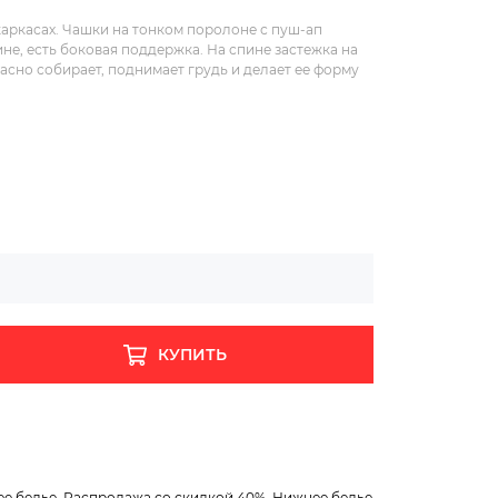
каркасах. Чашки на тонком поролоне с пуш-ап
е, есть боковая поддержка. На спине застежка на
асно собирает, поднимает грудь и делает ее форму
КУПИТЬ
е белье
,
Распродажа со скидкой 40%
,
Нижнее белье