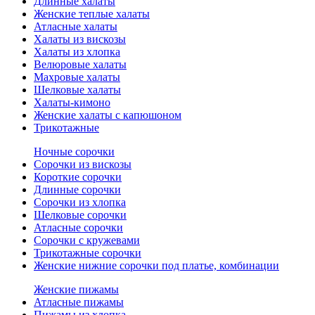
Длинные халаты
Женские теплые халаты
Атласные халаты
Халаты из вискозы
Халаты из хлопка
Велюровые халаты
Махровые халаты
Шелковые халаты
Халаты-кимоно
Женские халаты с капюшоном
Трикотажные
Ночные сорочки
Сорочки из вискозы
Короткие сорочки
Длинные сорочки
Сорочки из хлопка
Шелковые сорочки
Атласные сорочки
Сорочки с кружевами
Трикотажные сорочки
Женские нижние сорочки под платье, комбинации
Женские пижамы
Атласные пижамы
Пижамы из хлопка