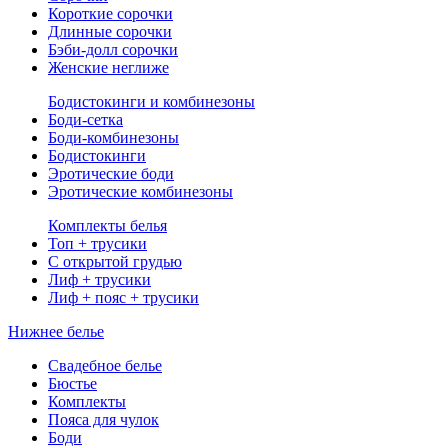
Короткие сорочки
Длинные сорочки
Бэби-долл сорочки
Женские неглиже
Бодистокинги и комбинезоны
Боди-сетка
Боди-комбинезоны
Бодистокинги
Эротические боди
Эротические комбинезоны
Комплекты белья
Топ + трусики
С открытой грудью
Лиф + трусики
Лиф + пояс + трусики
Нижнее белье
Свадебное белье
Бюстье
Комплекты
Пояса для чулок
Боди