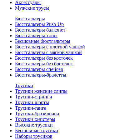
Аксессуары
Мужские трусы
Бюстгальтеры
Бюстгальтеры Push-Up
Бюстгальтеры балконет
Бюстгальтеры-топы
Бесшовные бюстгальтеры
Бюстгальтеры с плотной чашкой
Бюстгальтеры с мягкой чашкой
Бюстгальтеры без косточек
Бюстгальтеры без бретелек
Бюстгальтеры спейсер
Бюстгальтеры-бралетты
Трусики
Трусики женские слипы
Трусики-стринги
Трусики-шорты
Трусики-танга
Трусики-бразилиана
Трусики-хипстеры
Высокие трусики
Бесшовные трусики
Наборы трусиков