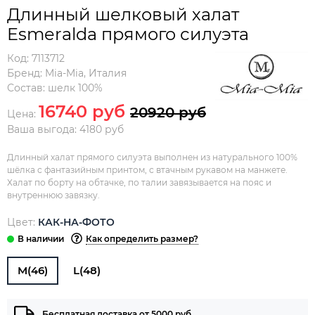
Длинный шелковый халат
Esmeralda прямого силуэта
Код:
7113712
Бренд:
Mia-Mia
,
Италия
Состав:
шелк 100%
16740 руб
20920 руб
Цена:
Ваша выгода: 4180 руб
Длинный халат прямого силуэта выполнен из натурального 100%
шёлка с фантазийным принтом, с втачным рукавом на манжете.
Халат по борту на обтачке, по талии завязывается на пояс и
внутреннюю завязку.
Цвет:
КАК-НА-ФОТО
Как определить размер?
M(46)
L(48)
Бесплатная доставка от 5000 руб