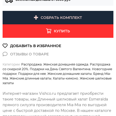
СОБРАТЬ КОМПЛЕКТ
КУПИТЬ
Категории:
Распродажа
,
Женская домашняя одежда
,
Распродажа
со скидкой 20%
,
Подарки на День Святого Валентина
,
Новогодние
подарки
,
Подарки для нее
,
Женские домашние халаты
,
Бренд Mia-
Mia
,
Женские длинные халаты
,
Халаты-кимоно
,
Женские шелковые
халаты
Интернет-магазин Vishco.ru предлагает приобрести
такие товары, как Длинный шелковый халат Esmeralda
прямого силуэта производителя Mia-Mia по выгодной
цене с быстрой доставкой по Москве. В нашем каталоге