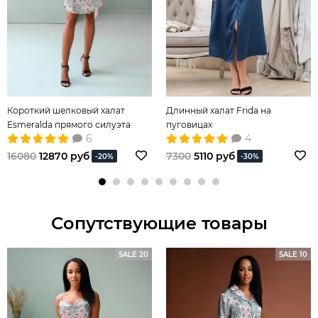
Короткий шелковый халат
Длинный халат Frida на
Esmeralda прямого силуэта
пуговицах
6
4
16080
12870 руб
7300
5110 руб
-20%
-30%
Сопутствующие товары
SALE 20
SALE 10