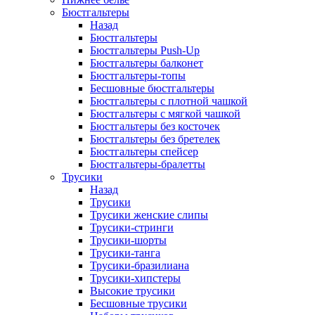
Бюстгальтеры
Назад
Бюстгальтеры
Бюстгальтеры Push-Up
Бюстгальтеры балконет
Бюстгальтеры-топы
Бесшовные бюстгальтеры
Бюстгальтеры с плотной чашкой
Бюстгальтеры с мягкой чашкой
Бюстгальтеры без косточек
Бюстгальтеры без бретелек
Бюстгальтеры спейсер
Бюстгальтеры-бралетты
Трусики
Назад
Трусики
Трусики женские слипы
Трусики-стринги
Трусики-шорты
Трусики-танга
Трусики-бразилиана
Трусики-хипстеры
Высокие трусики
Бесшовные трусики