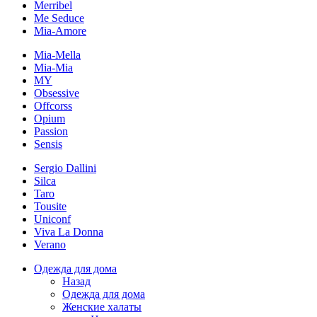
Merribel
Me Seduce
Mia-Amore
Mia-Mella
Mia-Mia
MY
Obsessive
Offcorss
Opium
Passion
Sensis
Sergio Dallini
Silca
Taro
Tousite
Uniconf
Viva La Donna
Verano
Одежда для дома
Назад
Одежда для дома
Женские халаты