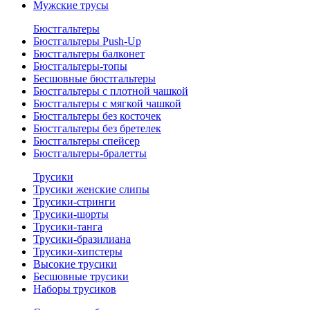
Мужские трусы
Бюстгальтеры
Бюстгальтеры Push-Up
Бюстгальтеры балконет
Бюстгальтеры-топы
Бесшовные бюстгальтеры
Бюстгальтеры с плотной чашкой
Бюстгальтеры с мягкой чашкой
Бюстгальтеры без косточек
Бюстгальтеры без бретелек
Бюстгальтеры спейсер
Бюстгальтеры-бралетты
Трусики
Трусики женские слипы
Трусики-стринги
Трусики-шорты
Трусики-танга
Трусики-бразилиана
Трусики-хипстеры
Высокие трусики
Бесшовные трусики
Наборы трусиков