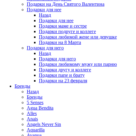
Подарки на День Святого Валентина
Подарки для нее
Назад
Подарки для нее
Подарки маме и сестре
Подарки подруге и коллеге
Подарки любимой жене или девушке
Подарки на 8 Марта
Подарки для него
Назад
Подарки для него
Подарки любимому мужу или парню
Подарки другу и коллеге
Подарки папе и брату
Подарки на 23 февраля
Бренды
Назад
Бренды
5 Senses
Agua Bendita
Alles
Anais
Angels Never Sin
Aquarilla
Avanua