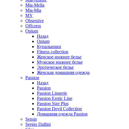
Mia-Mella
Mia-Mia
MY
Obsessive
Offcorss
Opium
Назад
Opium
Купальники
Fitness collection
Женское нижнее белье
Мужское нижнее белье
Эротическое белье
Женская домашняя одежда
Passion
Назад
Passion
Passion Lingerie
Passion Erotic Line
Passion Size Plus
Passion Devil Collection
Домашняя одежда Passion
Sensis
Sergio Dallini