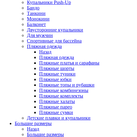
Купальники Push-Up
Бандо
Танкини
Монокини
Балконет
Двусторонние купальники
Для мужчин
Спортивные для бассейна
Пляжная одежда
Назад
Пляжная одежда
Пляжные платья и сарафаны
Пляжные шорты
Пляжные туники
Пляжные юбки
Пляжные топы и рубашки
Пляжные комбинезоны
Пляжные комплекты
Пляжные халаты
Пляжные парео
Пляжные сумки
Детские плавки и купальники
Большие размеры
Назад
Большие размеры