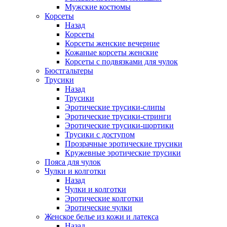
Мужские костюмы
Корсеты
Назад
Корсеты
Корсеты женские вечерние
Кожаные корсеты женские
Корсеты с подвязками для чулок
Бюстгальтеры
Трусики
Назад
Трусики
Эротические трусики-слипы
Эротические трусики-стринги
Эротические трусики-шортики
Трусики с доступом
Прозрачные эротические трусики
Кружевные эротические трусики
Пояса для чулок
Чулки и колготки
Назад
Чулки и колготки
Эротические колготки
Эротические чулки
Женское белье из кожи и латекса
Назад