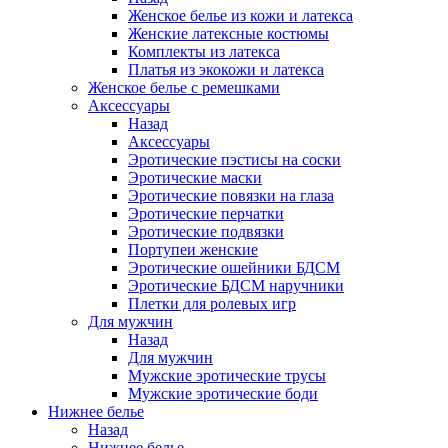
Женское белье из кожи и латекса
Женские латексные костюмы
Комплекты из латекса
Платья из экокожи и латекса
Женское белье с ремешками
Аксессуары
Назад
Аксессуары
Эротические пэстисы на соски
Эротические маски
Эротические повязки на глаза
Эротические перчатки
Эротические подвязки
Портупеи женские
Эротические ошейники БДСМ
Эротические БДСМ наручники
Плетки для ролевых игр
Для мужчин
Назад
Для мужчин
Мужские эротические трусы
Мужские эротические боди
Нижнее белье
Назад
Нижнее белье