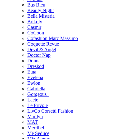
Bas Bleu
Beauty Night
Bella Misteria
Brikoly
Casmir
CoCoon
Cofashion Marc Massimo
Coquette Revue
Devil & Angel
Doctor Nap
Donna
Dreskod
Etna
Evelena
Ewlon
Gabriella
Gorgeous+
Laete
Le Frivole
LivCo Corsetti Fashion
Marilyn
MAT
Merribel
Me Seduce
Mia-Amore