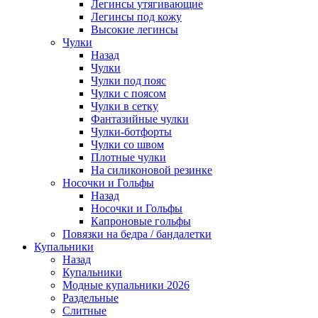
Легинсы утягивающие
Легинсы под кожу
Высокие легинсы
Чулки
Назад
Чулки
Чулки под пояс
Чулки с поясом
Чулки в сетку
Фантазийные чулки
Чулки-ботфорты
Чулки со швом
Плотные чулки
На силиконовой резинке
Носочки и Гольфы
Назад
Носочки и Гольфы
Капроновые гольфы
Повязки на бедра / бандалетки
Купальники
Назад
Купальники
Модные купальники 2026
Раздельные
Слитные