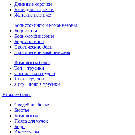
Длинные сорочки
Бэби-долл сорочки
Женские неглиже
Бодистокинги и комбинезоны
Боди-сетка
Боди-комбинезоны
Бодистокинги
Эротические боди
Эротические комбинезоны
Комплекты белья
Топ + трусики
С открытой грудью
Лиф + трусики
Лиф + пояс + трусики
Нижнее белье
Свадебное белье
Бюстье
Комплекты
Пояса для чулок
Боди
Аксессуары