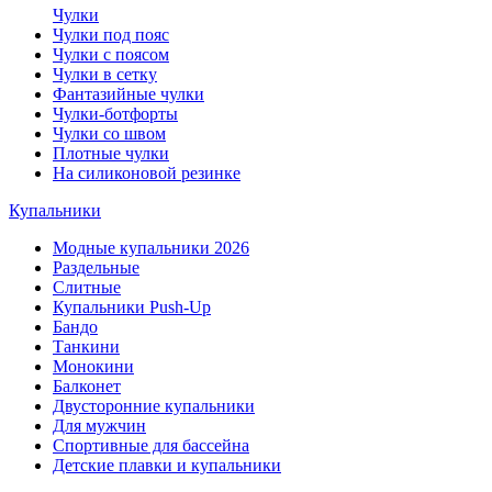
Чулки
Чулки под пояс
Чулки с поясом
Чулки в сетку
Фантазийные чулки
Чулки-ботфорты
Чулки со швом
Плотные чулки
На силиконовой резинке
Купальники
Модные купальники 2026
Раздельные
Слитные
Купальники Push-Up
Бандо
Танкини
Монокини
Балконет
Двусторонние купальники
Для мужчин
Спортивные для бассейна
Детские плавки и купальники