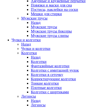
Ажурные и кружевные перчатки
Повязки и маски для сна
Пэстисы, наклейки на соски
Мешки для стирки
Мужские трусы
Назад
Мужские трусы
Мужские трусы боксеры
Мужские трусы слипы
Чулки и колготки
Назад
Чулки и колготки
Колготки
Назад
Колготки
Фантазийные колготки
Колготки с имитацией чулок
Колготки в сеточку
Корректирующие колготки
Тонкие колготки
Плотные колготки
Колготки с шортиками
Легинсы
Назад
Легинсы