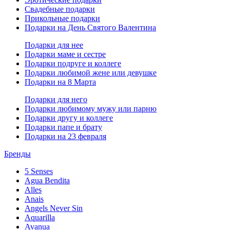
Свадебные подарки
Прикольные подарки
Подарки на День Святого Валентина
Подарки для нее
Подарки маме и сестре
Подарки подруге и коллеге
Подарки любимой жене или девушке
Подарки на 8 Марта
Подарки для него
Подарки любимому мужу или парню
Подарки другу и коллеге
Подарки папе и брату
Подарки на 23 февраля
Бренды
5 Senses
Agua Bendita
Alles
Anais
Angels Never Sin
Aquarilla
Avanua