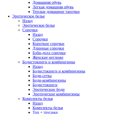
Домашняя обувь
Легкая домашняя обувь
Теплые домашние тапочки
Эротическое белье
Назад
Эротическое белье
Сорочки
Назад
Сорочки
Короткие сорочки
Длинные сорочки
Бэби-долл сорочки
Женские неглиже
Бодистокинги и комбинезоны
Назад
Бодистокинги и комбинезоны
Боди-сетка
Боди-комбинезоны
Бодистокинги
Эротические боди
Эротические комбинезоны
Комплекты белья
Назад
Комплекты белья
Топ + трусики