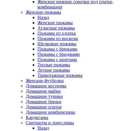
Женские нижние сорочки под платье,
комбинации
Женские пижамы
Назад
Женские пижамы
Атласные пижамы
Пижамы из хлопка
Пижамы из вискозы
Шелковые пижамы
Пижамы с брюками
Пижамы с бриджами
Пижамы с шортами
Теплые пижамы
Летние пижамы
Трикотажные пижамы
Женские футболки
Домашние костюмы
Домашние майки
Домашние туники
Домашние брюки
Домашние платья
Домашние комбинезоны
Кардиганы
Свитшоты и лонгсливы
Назад