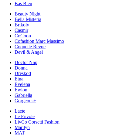
Bas Bleu
Beauty Night
Bella Misteria
Brikoly
Casmir
CoCoon
Cofashion Marc Massimo
Coquette Revue
Devil & Angel
Doctor Nap
Donna
Dreskod
Etna
Evelena
Ewlon
Gabriella
Gorgeous+
Laete
Le Frivole
LivCo Corsetti Fashion
Marilyn
MAT