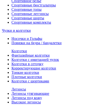
Спортивное белье
Спортивные бюстгальтеры
Спортивные топы
Спортивные леггинсы
Спортивные шорты
Спортивные комплекты
Чулки и колготки
Носочки и Гольфы
Повязки на бедра / бандалетки
Колготки
Фантазийные колготки
Колготки с имитацией чулок
Колготки в сеточку
Корректирующие колготки
Тонкие колготки
Плотные колготки
Колготки с шортиками
Легинсы
Легинсы утягивающие
Легинсы под кожу
Высокие легинсы