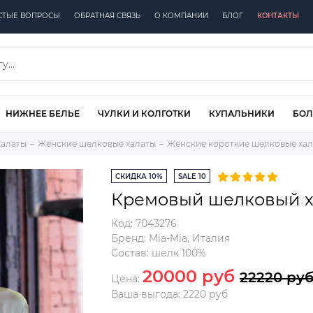
СТЫЕ ВОПРОСЫ
ОБРАТНАЯ СВЯЗЬ
О КОМПАНИИ
БЛОГ
КОНТАКТЫ
НИЖНЕЕ БЕЛЬЕ
ЧУЛКИ И КОЛГОТКИ
КУПАЛЬНИКИ
БОЛ
халаты
Женские шелковые халаты
Женские короткие шелковые ха
СКИДКА 10%
SALE 10
Кремовый шелковый х
Код:
7043276
Бренд:
Mia-Mia
,
Италия
Состав:
шелк 100%
20000 руб
22220 ру
Цена:
Ваша выгода: 2220 руб