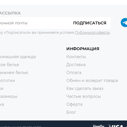
РАССЫЛКА
ПОДПИСАТЬСЯ
ку «Подписаться» вы принимаете условия
Публичной оферты
.
ИНФОРМАЦИЯ
домашняя одежда
Контакты
ое белье
Доставка
нижнее белье
Оплата
олготки
Обмен и возврат товара
ки
Как сделать заказ
размеры
Частые вопросы
жа
Оферта
Блог