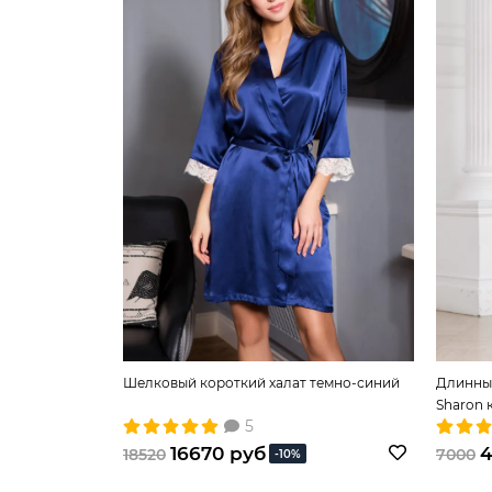
Шелковый короткий халат темно-синий
Длинный
Sharon 
5
16670 руб
4
18520
7000
-10%