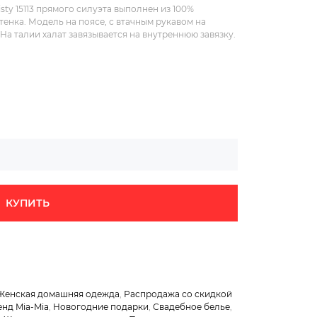
sty 15113 прямого силуэта выполнен из 100%
енка. Модель на поясе, с втачным рукавом на
На талии халат завязывается на внутреннюю завязку.
КУПИТЬ
Женская домашняя одежда
,
Распродажа со скидкой
нд Mia-Mia
,
Новогодние подарки
,
Свадебное белье
,