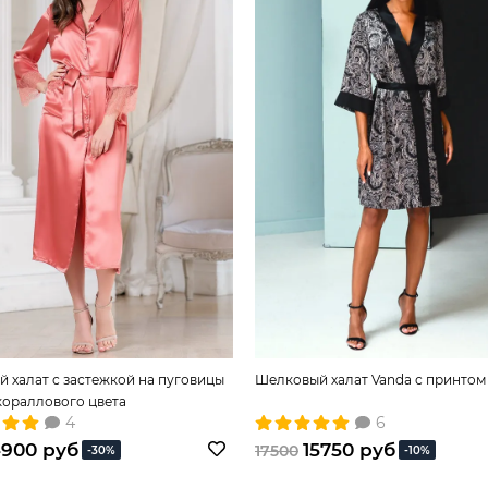
 халат с застежкой на пуговицы
Шелковый халат Vanda с принтом
кораллового цвета
4
6
900 руб
15750 руб
17500
-30%
-10%