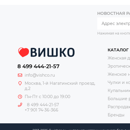
НОВОСТНАЯ 
Нажимая на кноп
КАТАЛОГ
Женская 
8 499 444-21-57
Эротическ
Женское 
info@vishco.ru
Чулки и к
Москва
, 1-й Нагатинский проезд,
д.2
Купальни
Пн-Пт с 10:00 до 19:00
Большие 
8 499 444-21-57
Распрода
+7 901 74-36-366
Бренды