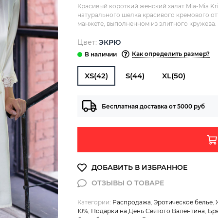
Красивый короткий женский халат Mia-Mia Kri
натурального шелка красивого кремового отт
манжете, выполненном из элитного кружева. 
Цвет:
ЭКРЮ
Как определить размер?
XS(42)
S(44)
XL(50)
Бесплатная доставка от 5000 руб
Категории:
Распродажа
,
Эротическое белье
,
10%
,
Подарки на День Святого Валентина
,
Бре