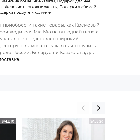
,
Женские домашние халаты
,
Подарки для нее
,
та
,
Женские шелковые халаты
,
Подарки любимой
одарки подруге и коллеге
ет приобрести такие товары, как Кремовый
роизводителя Mia-Mia по выгодной цене с
ем каталоге представлен широкий
 которую вы можете заказать и получить
оде России, Беларуси и Казахстана, для
доставке
.
SALE 10
SALE 20