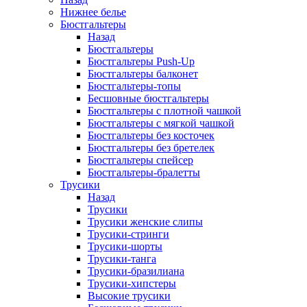
Нижнее белье
Бюстгальтеры
Назад
Бюстгальтеры
Бюстгальтеры Push-Up
Бюстгальтеры балконет
Бюстгальтеры-топы
Бесшовные бюстгальтеры
Бюстгальтеры с плотной чашкой
Бюстгальтеры с мягкой чашкой
Бюстгальтеры без косточек
Бюстгальтеры без бретелек
Бюстгальтеры спейсер
Бюстгальтеры-бралетты
Трусики
Назад
Трусики
Трусики женские слипы
Трусики-стринги
Трусики-шорты
Трусики-танга
Трусики-бразилиана
Трусики-хипстеры
Высокие трусики