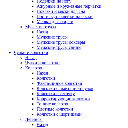
Подвязки на ногу
Ажурные и кружевные перчатки
Повязки и маски для сна
Пэстисы, наклейки на соски
Мешки для стирки
Мужские трусы
Назад
Мужские трусы
Мужские трусы боксеры
Мужские трусы слипы
Чулки и колготки
Назад
Чулки и колготки
Колготки
Назад
Колготки
Фантазийные колготки
Колготки с имитацией чулок
Колготки в сеточку
Корректирующие колготки
Тонкие колготки
Плотные колготки
Колготки с шортиками
Легинсы
Назад