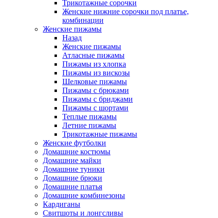
Трикотажные сорочки
Женские нижние сорочки под платье,
комбинации
Женские пижамы
Назад
Женские пижамы
Атласные пижамы
Пижамы из хлопка
Пижамы из вискозы
Шелковые пижамы
Пижамы с брюками
Пижамы с бриджами
Пижамы с шортами
Теплые пижамы
Летние пижамы
Трикотажные пижамы
Женские футболки
Домашние костюмы
Домашние майки
Домашние туники
Домашние брюки
Домашние платья
Домашние комбинезоны
Кардиганы
Свитшоты и лонгсливы