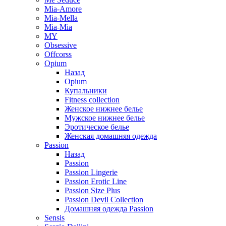
Mia-Amore
Mia-Mella
Mia-Mia
MY
Obsessive
Offcorss
Opium
Назад
Opium
Купальники
Fitness collection
Женское нижнее белье
Мужское нижнее белье
Эротическое белье
Женская домашняя одежда
Passion
Назад
Passion
Passion Lingerie
Passion Erotic Line
Passion Size Plus
Passion Devil Collection
Домашняя одежда Passion
Sensis