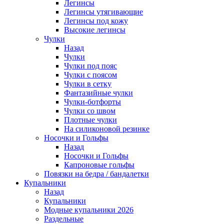
Легинсы
Легинсы утягивающие
Легинсы под кожу
Высокие легинсы
Чулки
Назад
Чулки
Чулки под пояс
Чулки с поясом
Чулки в сетку
Фантазийные чулки
Чулки-ботфорты
Чулки со швом
Плотные чулки
На силиконовой резинке
Носочки и Гольфы
Назад
Носочки и Гольфы
Капроновые гольфы
Повязки на бедра / бандалетки
Купальники
Назад
Купальники
Модные купальники 2026
Раздельные