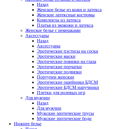
Назад
Женское белье из кожи и латекса
Женские латексные костюмы
Комплекты из латекса
Платья из экокожи и латекса
Женское белье с ремешками
Аксессуары
Назад
Аксессуары
Эротические пэстисы на соски
Эротические маски
Эротические повязки на глаза
Эротические перчатки
Эротические подвязки
Портупеи женские
Эротические ошейники БДСМ
Эротические БДСМ наручники
Плетки для ролевых игр
Для мужчин
Назад
Для мужчин
Мужские эротические трусы
Мужские эротические боди
Нижнее белье
Назад