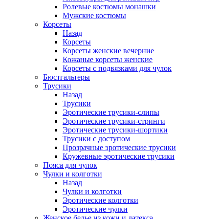
Ролевые костюмы монашки
Мужские костюмы
Корсеты
Назад
Корсеты
Корсеты женские вечерние
Кожаные корсеты женские
Корсеты с подвязками для чулок
Бюстгальтеры
Трусики
Назад
Трусики
Эротические трусики-слипы
Эротические трусики-стринги
Эротические трусики-шортики
Трусики с доступом
Прозрачные эротические трусики
Кружевные эротические трусики
Пояса для чулок
Чулки и колготки
Назад
Чулки и колготки
Эротические колготки
Эротические чулки
Женское белье из кожи и латекса