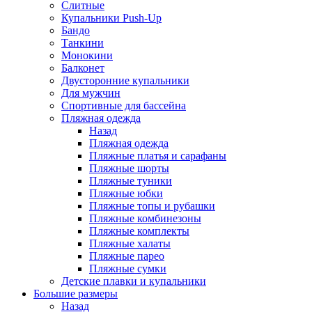
Слитные
Купальники Push-Up
Бандо
Танкини
Монокини
Балконет
Двусторонние купальники
Для мужчин
Спортивные для бассейна
Пляжная одежда
Назад
Пляжная одежда
Пляжные платья и сарафаны
Пляжные шорты
Пляжные туники
Пляжные юбки
Пляжные топы и рубашки
Пляжные комбинезоны
Пляжные комплекты
Пляжные халаты
Пляжные парео
Пляжные сумки
Детские плавки и купальники
Большие размеры
Назад