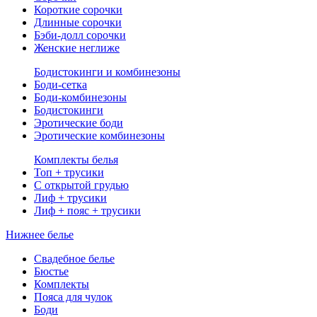
Короткие сорочки
Длинные сорочки
Бэби-долл сорочки
Женские неглиже
Бодистокинги и комбинезоны
Боди-сетка
Боди-комбинезоны
Бодистокинги
Эротические боди
Эротические комбинезоны
Комплекты белья
Топ + трусики
С открытой грудью
Лиф + трусики
Лиф + пояс + трусики
Нижнее белье
Свадебное белье
Бюстье
Комплекты
Пояса для чулок
Боди