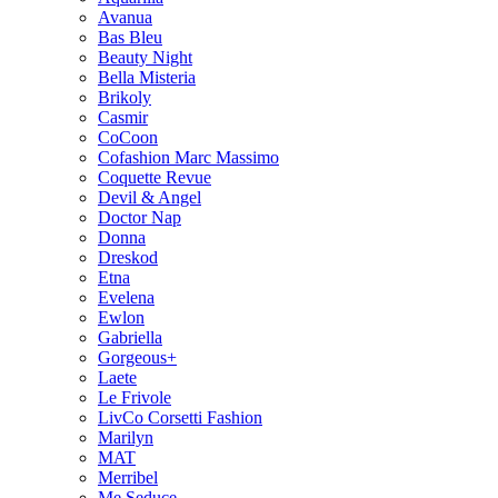
Avanua
Bas Bleu
Beauty Night
Bella Misteria
Brikoly
Casmir
CoCoon
Cofashion Marc Massimo
Coquette Revue
Devil & Angel
Doctor Nap
Donna
Dreskod
Etna
Evelena
Ewlon
Gabriella
Gorgeous+
Laete
Le Frivole
LivCo Corsetti Fashion
Marilyn
MAT
Merribel
Me Seduce