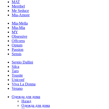
MAT
Merribel
Me Seduce
Mia-Amore
Mia-Mella
Mia-Mia
MY
Obsessive
Offcorss
Opium
Passion
Sensis
Sergio Dallini
Silca
Taro
Tousite
Uniconf
Viva La Donna
Verano
Одежда для дома
Назад
Одежда для дома