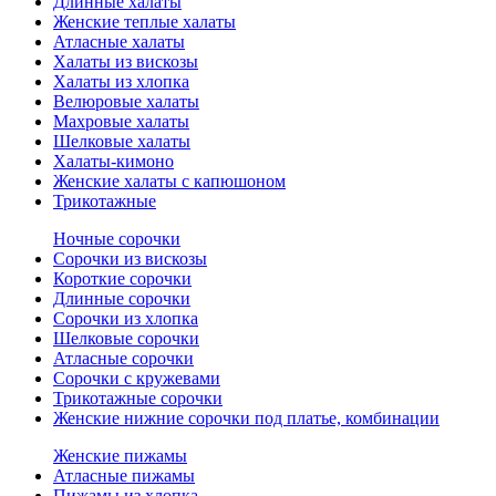
Длинные халаты
Женские теплые халаты
Атласные халаты
Халаты из вискозы
Халаты из хлопка
Велюровые халаты
Махровые халаты
Шелковые халаты
Халаты-кимоно
Женские халаты с капюшоном
Трикотажные
Ночные сорочки
Сорочки из вискозы
Короткие сорочки
Длинные сорочки
Сорочки из хлопка
Шелковые сорочки
Атласные сорочки
Сорочки с кружевами
Трикотажные сорочки
Женские нижние сорочки под платье, комбинации
Женские пижамы
Атласные пижамы
Пижамы из хлопка