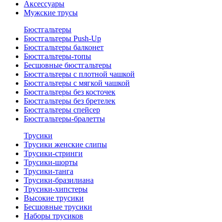
Аксессуары
Мужские трусы
Бюстгальтеры
Бюстгальтеры Push-Up
Бюстгальтеры балконет
Бюстгальтеры-топы
Бесшовные бюстгальтеры
Бюстгальтеры с плотной чашкой
Бюстгальтеры с мягкой чашкой
Бюстгальтеры без косточек
Бюстгальтеры без бретелек
Бюстгальтеры спейсер
Бюстгальтеры-бралетты
Трусики
Трусики женские слипы
Трусики-стринги
Трусики-шорты
Трусики-танга
Трусики-бразилиана
Трусики-хипстеры
Высокие трусики
Бесшовные трусики
Наборы трусиков