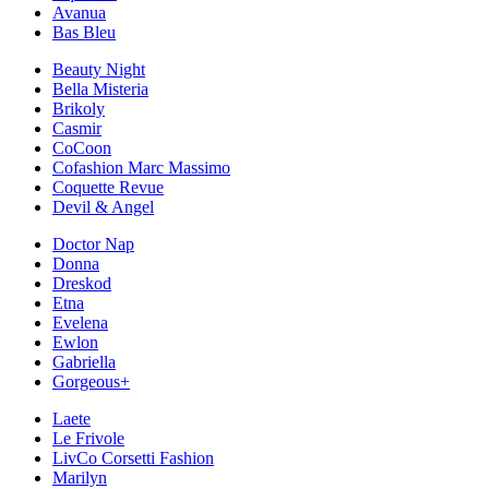
Avanua
Bas Bleu
Beauty Night
Bella Misteria
Brikoly
Casmir
CoCoon
Cofashion Marc Massimo
Coquette Revue
Devil & Angel
Doctor Nap
Donna
Dreskod
Etna
Evelena
Ewlon
Gabriella
Gorgeous+
Laete
Le Frivole
LivCo Corsetti Fashion
Marilyn