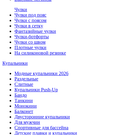
Чулки
Чулки под пояс
Чулки с поясом
Чулки в сетку
Фантазийные чулки
Чулки-ботфорты
Чулки со швом
Плотные чулки
На силиконовой резинке
Купальники
Модные купальники 2026
Раздельные
Слитные
Купальники Push-Up
Бандо
Танкини
Монокини
Балконет
Двусторонние купальники
Для мужчин
Спортивные для бассейна
Детские плавки и купальники