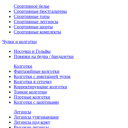
Спортивное белье
Спортивные бюстгальтеры
Спортивные топы
Спортивные леггинсы
Спортивные шорты
Спортивные комплекты
Чулки и колготки
Носочки и Гольфы
Повязки на бедра / бандалетки
Колготки
Фантазийные колготки
Колготки с имитацией чулок
Колготки в сеточку
Корректирующие колготки
Тонкие колготки
Плотные колготки
Колготки с шортиками
Легинсы
Легинсы утягивающие
Легинсы под кожу
Высокие легинсы