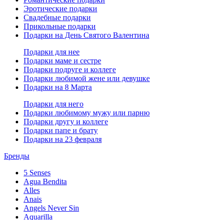
Эротические подарки
Свадебные подарки
Прикольные подарки
Подарки на День Святого Валентина
Подарки для нее
Подарки маме и сестре
Подарки подруге и коллеге
Подарки любимой жене или девушке
Подарки на 8 Марта
Подарки для него
Подарки любимому мужу или парню
Подарки другу и коллеге
Подарки папе и брату
Подарки на 23 февраля
Бренды
5 Senses
Agua Bendita
Alles
Anais
Angels Never Sin
Aquarilla