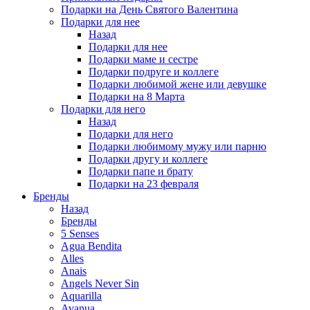
Подарки на День Святого Валентина
Подарки для нее
Назад
Подарки для нее
Подарки маме и сестре
Подарки подруге и коллеге
Подарки любимой жене или девушке
Подарки на 8 Марта
Подарки для него
Назад
Подарки для него
Подарки любимому мужу или парню
Подарки другу и коллеге
Подарки папе и брату
Подарки на 23 февраля
Бренды
Назад
Бренды
5 Senses
Agua Bendita
Alles
Anais
Angels Never Sin
Aquarilla
Avanua