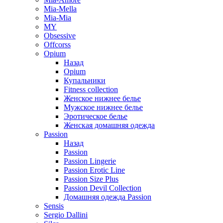
Mia-Mella
Mia-Mia
MY
Obsessive
Offcorss
Opium
Назад
Opium
Купальники
Fitness collection
Женское нижнее белье
Мужское нижнее белье
Эротическое белье
Женская домашняя одежда
Passion
Назад
Passion
Passion Lingerie
Passion Erotic Line
Passion Size Plus
Passion Devil Collection
Домашняя одежда Passion
Sensis
Sergio Dallini