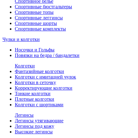
Спортивное белье
Спортивные бюстгальтеры
Спортивные топы
Спортивные леггинсы
Спортивные шорты
Спортивные комплекты
Чулки и колготки
Носочки и Гольфы
Повязки на бедра / бандалетки
Колготки
Фантазийные колготки
Колготки с имитацией чулок
Колготки в сеточку
Корректирующие колготки
Тонкие колготки
Плотные колготки
Колготки с шортиками
Легинсы
Легинсы утягивающие
Легинсы под кожу
Высокие легинсы