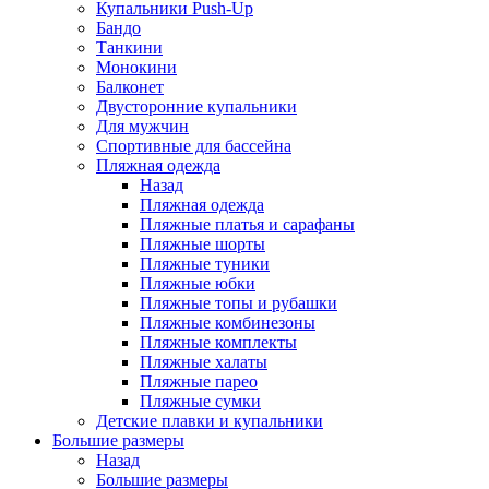
Купальники Push-Up
Бандо
Танкини
Монокини
Балконет
Двусторонние купальники
Для мужчин
Спортивные для бассейна
Пляжная одежда
Назад
Пляжная одежда
Пляжные платья и сарафаны
Пляжные шорты
Пляжные туники
Пляжные юбки
Пляжные топы и рубашки
Пляжные комбинезоны
Пляжные комплекты
Пляжные халаты
Пляжные парео
Пляжные сумки
Детские плавки и купальники
Большие размеры
Назад
Большие размеры