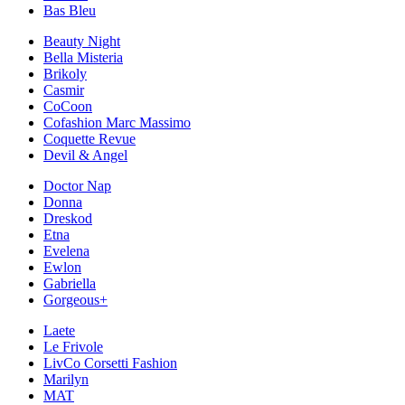
Bas Bleu
Beauty Night
Bella Misteria
Brikoly
Casmir
CoCoon
Cofashion Marc Massimo
Coquette Revue
Devil & Angel
Doctor Nap
Donna
Dreskod
Etna
Evelena
Ewlon
Gabriella
Gorgeous+
Laete
Le Frivole
LivCo Corsetti Fashion
Marilyn
MAT