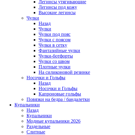
Легинсы утягивающие
Легинсы под кожу
Высокие легинсы
Чулки
Назад
Чулки
Чулки под пояс
Чулки с поясом
Чулки в сетку
Фантазийные чулки
Чулки-ботфорты
Чулки со швом
Плотные чулки
На силиконовой резинке
Носочки и Гольфы
Назад
Носочки и Гольфы
Капроновые гольфы
Повязки на бедра / бандалетки
Купальники
Назад
Купальники
Модные купальники 2026
Раздельные
Слитные