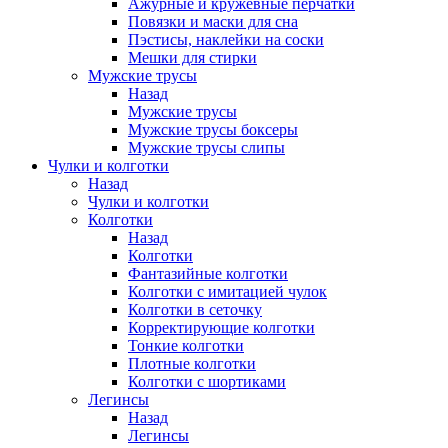
Ажурные и кружевные перчатки
Повязки и маски для сна
Пэстисы, наклейки на соски
Мешки для стирки
Мужские трусы
Назад
Мужские трусы
Мужские трусы боксеры
Мужские трусы слипы
Чулки и колготки
Назад
Чулки и колготки
Колготки
Назад
Колготки
Фантазийные колготки
Колготки с имитацией чулок
Колготки в сеточку
Корректирующие колготки
Тонкие колготки
Плотные колготки
Колготки с шортиками
Легинсы
Назад
Легинсы