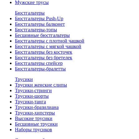
Мужские трусы
Бюстгальтеры
Бюстгальтеры Push-Up
Бюстгальтеры балконет
Бюстгальтеры-топы
Бесшовные бюстгальтеры
Бюстгальтеры с плотной чашкой
Бюстгальтеры с мягкой чашкой
Бюстгальтеры без косточек
Бюстгальтеры без бретелек
Бюстгальтеры спейсер
Бюстгальтеры-бралетты
Трусики
Трусики женские слипы
Трусики-стринги
Трусики-шорты
Трусики-танга
Трусики-бразилиана
Трусики-хипстеры
Высокие трусики
Бесшовные трусики
Наборы трусиков