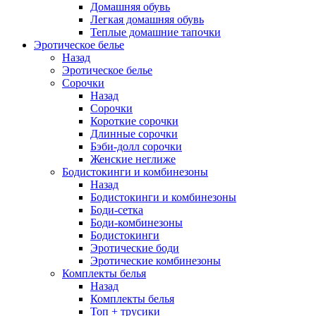
Домашняя обувь
Легкая домашняя обувь
Теплые домашние тапочки
Эротическое белье
Назад
Эротическое белье
Сорочки
Назад
Сорочки
Короткие сорочки
Длинные сорочки
Бэби-долл сорочки
Женские неглиже
Бодистокинги и комбинезоны
Назад
Бодистокинги и комбинезоны
Боди-сетка
Боди-комбинезоны
Бодистокинги
Эротические боди
Эротические комбинезоны
Комплекты белья
Назад
Комплекты белья
Топ + трусики