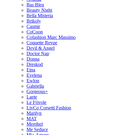
Bas Bleu
Beauty Night
Bella Misteria
Brikoly
Casmir
CoCoon
Cofashion Marc Massimo
Coquette Revue
Devil & Angel
Doctor Nap
Donna
Dreskod
Etna
Evelena
Ewlon
Gabriella
Gorgeous+
Laete
Le Frivole
LivCo Corsetti Fashion
Marilyn
MAT
Merribel
Me Seduce
Mia-Amore