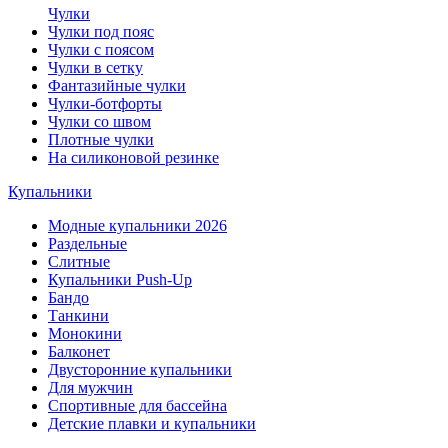
Чулки
Чулки под пояс
Чулки с поясом
Чулки в сетку
Фантазийные чулки
Чулки-ботфорты
Чулки со швом
Плотные чулки
На силиконовой резинке
Купальники
Модные купальники 2026
Раздельные
Слитные
Купальники Push-Up
Бандо
Танкини
Монокини
Балконет
Двусторонние купальники
Для мужчин
Спортивные для бассейна
Детские плавки и купальники