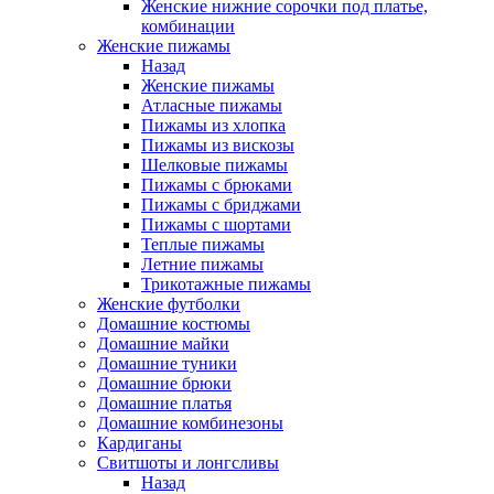
Женские нижние сорочки под платье,
комбинации
Женские пижамы
Назад
Женские пижамы
Атласные пижамы
Пижамы из хлопка
Пижамы из вискозы
Шелковые пижамы
Пижамы с брюками
Пижамы с бриджами
Пижамы с шортами
Теплые пижамы
Летние пижамы
Трикотажные пижамы
Женские футболки
Домашние костюмы
Домашние майки
Домашние туники
Домашние брюки
Домашние платья
Домашние комбинезоны
Кардиганы
Свитшоты и лонгсливы
Назад