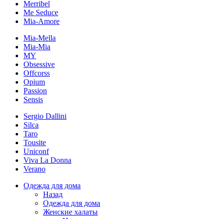
Merribel
Me Seduce
Mia-Amore
Mia-Mella
Mia-Mia
MY
Obsessive
Offcorss
Opium
Passion
Sensis
Sergio Dallini
Silca
Taro
Tousite
Uniconf
Viva La Donna
Verano
Одежда для дома
Назад
Одежда для дома
Женские халаты