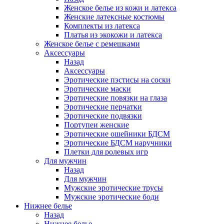
Женское белье из кожи и латекса
Женские латексные костюмы
Комплекты из латекса
Платья из экокожи и латекса
Женское белье с ремешками
Аксессуары
Назад
Аксессуары
Эротические пэстисы на соски
Эротические маски
Эротические повязки на глаза
Эротические перчатки
Эротические подвязки
Портупеи женские
Эротические ошейники БДСМ
Эротические БДСМ наручники
Плетки для ролевых игр
Для мужчин
Назад
Для мужчин
Мужские эротические трусы
Мужские эротические боди
Нижнее белье
Назад
Нижнее белье