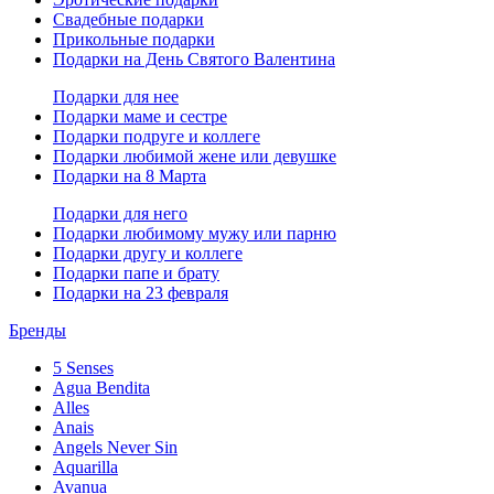
Свадебные подарки
Прикольные подарки
Подарки на День Святого Валентина
Подарки для нее
Подарки маме и сестре
Подарки подруге и коллеге
Подарки любимой жене или девушке
Подарки на 8 Марта
Подарки для него
Подарки любимому мужу или парню
Подарки другу и коллеге
Подарки папе и брату
Подарки на 23 февраля
Бренды
5 Senses
Agua Bendita
Alles
Anais
Angels Never Sin
Aquarilla
Avanua