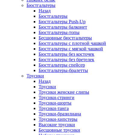
Бюстгальтеры
Назад
Бюстгальтеры
Бюстгальтеры Push-Up
Бюстгальтеры балконет
Бюстгальтеры-топы
Бесшовные бюстгальтеры
Бюстгальтеры с плотной чашкой
Бюстгальтеры с мягкой чашкой
Бюстгальтеры без косточек
Бюстгальтеры без бретелек
Бюстгальтеры спейсер
Бюстгальтеры-бралетты
Трусики
Назад
Трусики
Трусики женские слипы
Трусики-стринги
Трусики-шорты
Трусики-танга
Трусики-бразилиана
Трусики-хипстеры
Высокие трусики
Бесшовные трусики