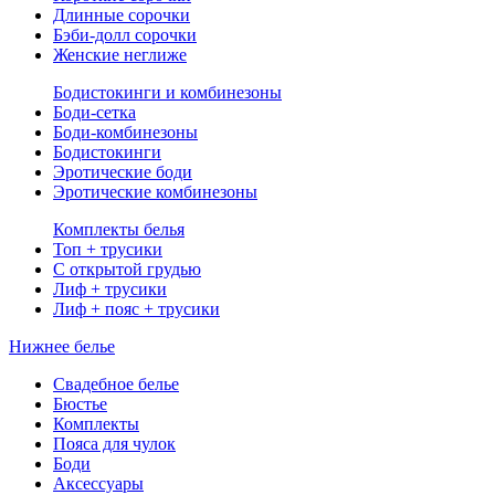
Длинные сорочки
Бэби-долл сорочки
Женские неглиже
Бодистокинги и комбинезоны
Боди-сетка
Боди-комбинезоны
Бодистокинги
Эротические боди
Эротические комбинезоны
Комплекты белья
Топ + трусики
С открытой грудью
Лиф + трусики
Лиф + пояс + трусики
Нижнее белье
Свадебное белье
Бюстье
Комплекты
Пояса для чулок
Боди
Аксессуары