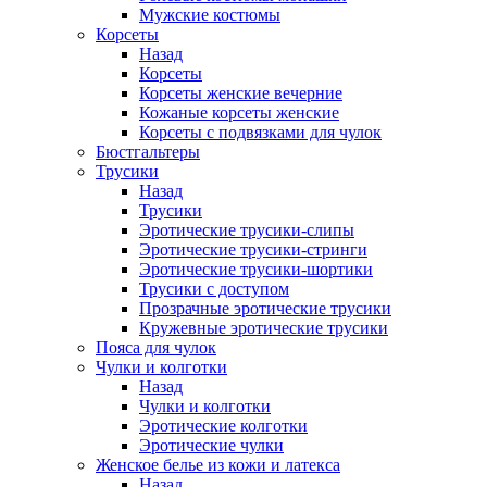
Мужские костюмы
Корсеты
Назад
Корсеты
Корсеты женские вечерние
Кожаные корсеты женские
Корсеты с подвязками для чулок
Бюстгальтеры
Трусики
Назад
Трусики
Эротические трусики-слипы
Эротические трусики-стринги
Эротические трусики-шортики
Трусики с доступом
Прозрачные эротические трусики
Кружевные эротические трусики
Пояса для чулок
Чулки и колготки
Назад
Чулки и колготки
Эротические колготки
Эротические чулки
Женское белье из кожи и латекса
Назад